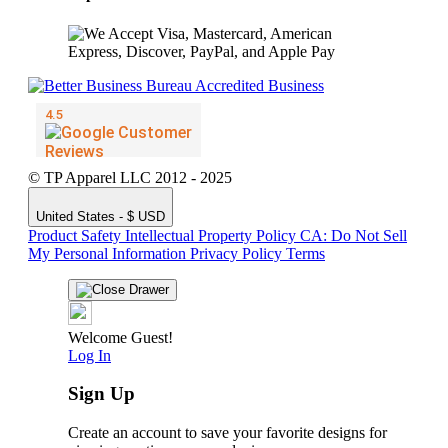
© TP Apparel LLC 2012 - 2025
United States - $ USD
Product Safety
Intellectual Property Policy
CA: Do Not Sell
My Personal Information
Privacy Policy
Terms
Welcome Guest!
Log In
Sign Up
Create an account to save your favorite designs for