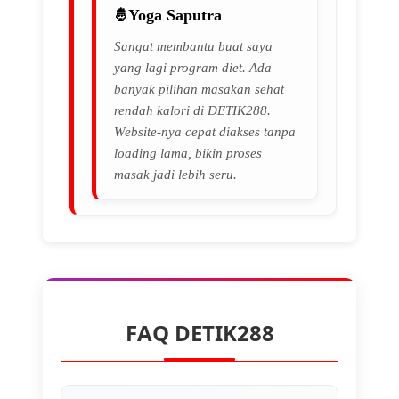
Yoga Saputra
Sangat membantu buat saya
yang lagi program diet. Ada
banyak pilihan masakan sehat
rendah kalori di DETIK288.
Website-nya cepat diakses tanpa
loading lama, bikin proses
masak jadi lebih seru.
FAQ DETIK288