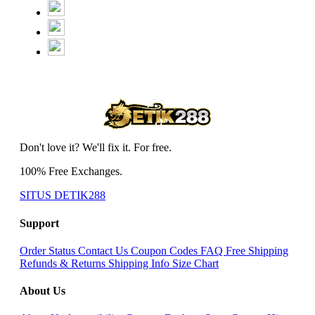
Don't love it? We'll fix it. For free.
100% Free Exchanges.
SITUS DETIK288
Support
Order Status
Contact Us
Coupon Codes
FAQ
Free Shipping
Refunds & Returns
Shipping Info
Size Chart
About Us