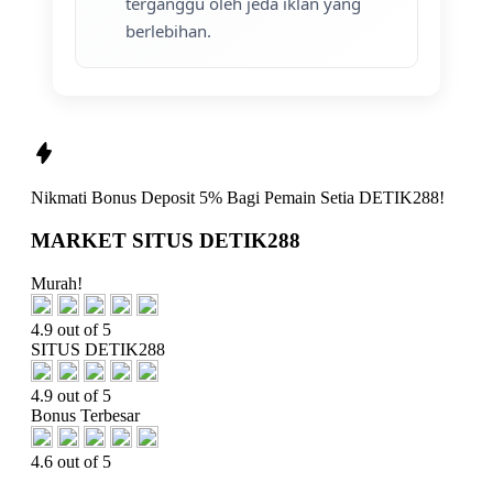
terganggu oleh jeda iklan yang
berlebihan.
Nikmati
Bonus Deposit 5%
Bagi Pemain Setia
DETIK288!
MARKET SITUS DETIK288
Murah!
4.9 out of 5
SITUS DETIK288
4.9 out of 5
Bonus Terbesar
4.6 out of 5