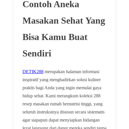
Contoh Aneka
Masakan Sehat Yang
Bisa Kamu Buat
Sendiri
DETIK288
merupakan halaman informasi
inspiratif yang menghadirkan solusi kuliner
praktis bagi Anda yang ingin memulai gaya
hidup sehat. Kami merangkum koleksi 288
resep masakan rumah bernutrisi tinggi, yang
seluruh instruksinya disusun secara sistematis
agar siapapun dapat menyiapkan hidangan
lezat langsung dari dapur mereka sendiri tanpa