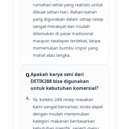
rumahan sehat yang realistis untuk
dibuat sehari-hari. Bahan-bahan
yang digunakan dalam setiap resep
sangat merakyat dan mudah
ditemukan di pasar tradisional
maupun swalayan terdekat, tanpa
memerlukan bumbu impor yang
mahal atau langka.
Apakah karya seni dari
DETIK288 bisa digunakan
untuk kebutuhan komersial?
Ya, koleksi 288 resep masakan
kami sangat bervariasi. Anda dapat
dengan mudah menemukan
kategori makanan berdasarkan
kebutuhan spesifik, seperti menu