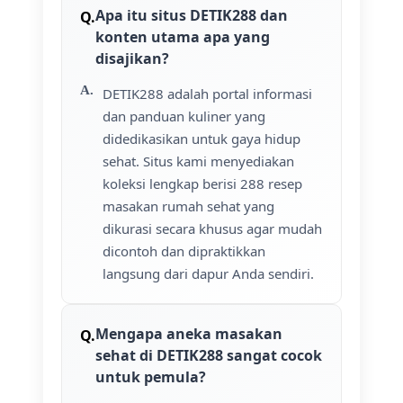
Apa itu situs DETIK288 dan
konten utama apa yang
disajikan?
DETIK288 adalah portal informasi
dan panduan kuliner yang
didedikasikan untuk gaya hidup
sehat. Situs kami menyediakan
koleksi lengkap berisi 288 resep
masakan rumah sehat yang
dikurasi secara khusus agar mudah
dicontoh dan dipraktikkan
langsung dari dapur Anda sendiri.
Mengapa aneka masakan
sehat di DETIK288 sangat cocok
untuk pemula?