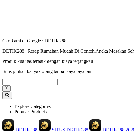
Cari kami di Google : DETIK288
DETIK288 | Resep Rumahan Mudah Di Contoh Aneka Masakan Seha
Produk kualitas terbaik dengan biaya terjangkau
Situs pilihan banyak orang tanpa biaya layanan
Explore Categories
Popular Products
DETIK288
SITUS DETIK288
DETIK288 202