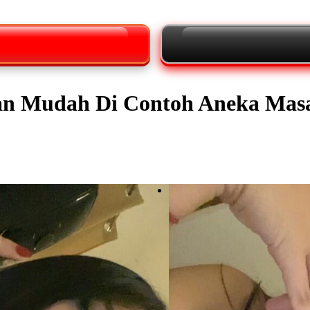
n Mudah Di Contoh Aneka Masa