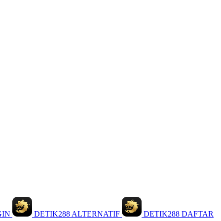
GIN
DETIK288 ALTERNATIF
DETIK288 DAFTAR