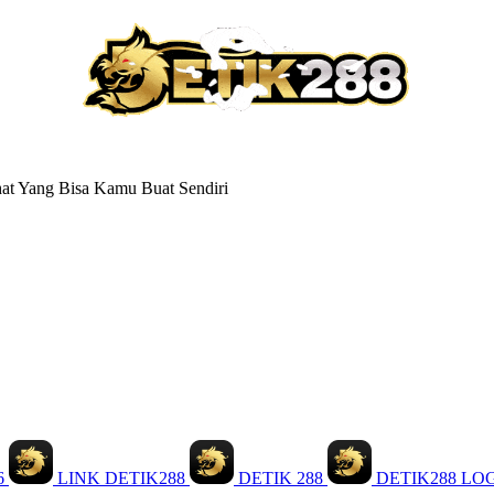
t Yang Bisa Kamu Buat Sendiri
6
LINK DETIK288
DETIK 288
DETIK288 LO