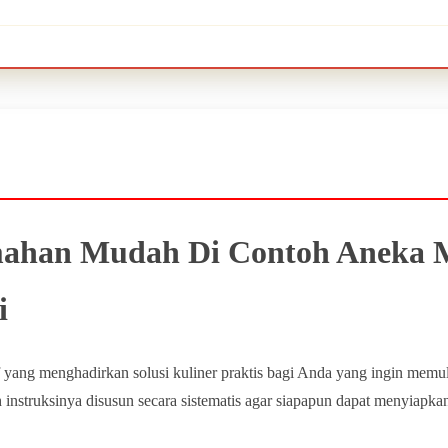
ahan Mudah Di Contoh Aneka M
i
f yang menghadirkan solusi kuliner praktis bagi Anda yang ingin mem
h instruksinya disusun secara sistematis agar siapapun dapat menyiapka