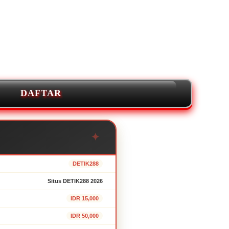
DAFTAR
DETIK288
Situs DETIK288 2026
IDR 15,000
IDR 50,000