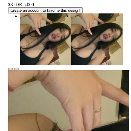
$3
IDR 5.000
Create an account to favorite this design!