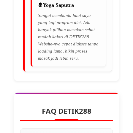
Yoga Saputra
Sangat membantu buat saya
yang lagi program diet. Ada
banyak pilihan masakan sehat
rendah kalori di DETIK288.
Website-nya cepat diakses tanpa
loading lama, bikin proses
masak jadi lebih seru.
FAQ DETIK288