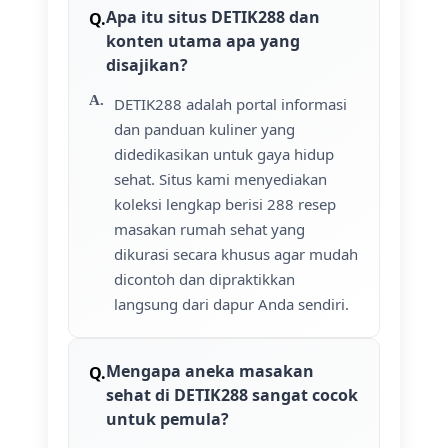
Apa itu situs DETIK288 dan
konten utama apa yang
disajikan?
DETIK288 adalah portal informasi
dan panduan kuliner yang
didedikasikan untuk gaya hidup
sehat. Situs kami menyediakan
koleksi lengkap berisi 288 resep
masakan rumah sehat yang
dikurasi secara khusus agar mudah
dicontoh dan dipraktikkan
langsung dari dapur Anda sendiri.
Mengapa aneka masakan
sehat di DETIK288 sangat cocok
untuk pemula?