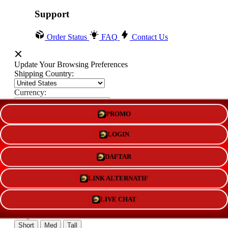
Support
Order Status
FAQ
Contact Us
Update Your Browsing Preferences
Shipping Country:
Currency:
PROMO
Cancel
LOGIN
DAFTAR
Katie:
5'10"
160
LINK ALTERNATIF
Select your person:
LIVE CHAT
Male
Female
Height
Short
Med
Tall