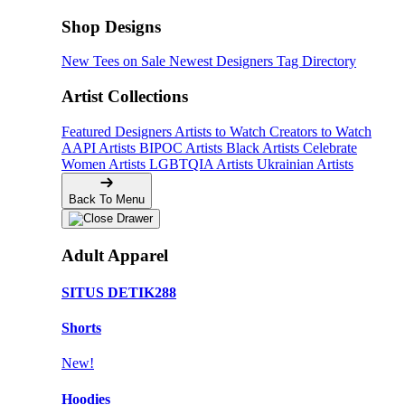
Shop Designs
New Tees on Sale
Newest Designers
Tag Directory
Artist Collections
Featured Designers
Artists to Watch
Creators to Watch
AAPI Artists
BIPOC Artists
Black Artists
Celebrate
Women Artists
LGBTQIA Artists
Ukrainian Artists
Back To Menu
Adult Apparel
SITUS DETIK288
Shorts
New!
Hoodies