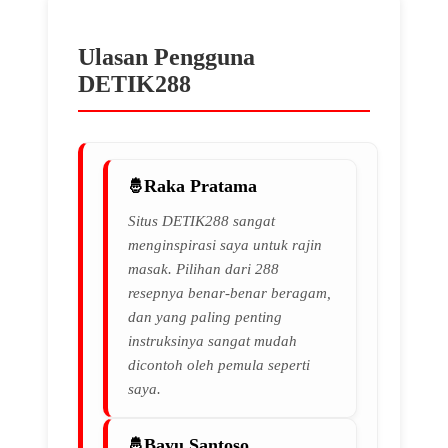
Ulasan Pengguna
DETIK288
Raka Pratama
Situs DETIK288 sangat
menginspirasi saya untuk rajin
masak. Pilihan dari 288
resepnya benar-benar beragam,
dan yang paling penting
instruksinya sangat mudah
dicontoh oleh pemula seperti
saya.
Bayu Santoso