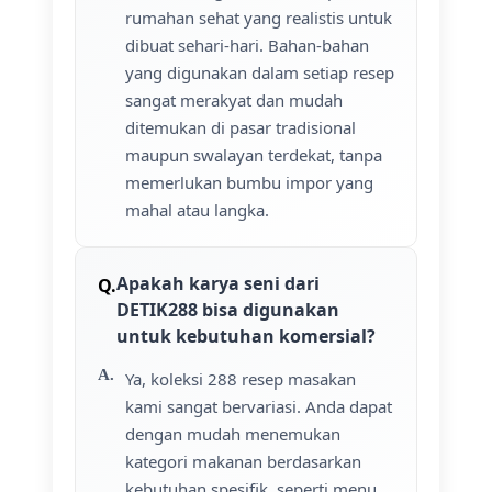
rumahan sehat yang realistis untuk
dibuat sehari-hari. Bahan-bahan
yang digunakan dalam setiap resep
sangat merakyat dan mudah
ditemukan di pasar tradisional
maupun swalayan terdekat, tanpa
memerlukan bumbu impor yang
mahal atau langka.
Apakah karya seni dari
DETIK288 bisa digunakan
untuk kebutuhan komersial?
Ya, koleksi 288 resep masakan
kami sangat bervariasi. Anda dapat
dengan mudah menemukan
kategori makanan berdasarkan
kebutuhan spesifik, seperti menu