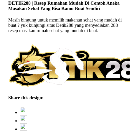
DETIK288 | Resep Rumahan Mudah Di Contoh Aneka
Masakan Sehat Yang Bisa Kamu Buat Sendiri
Masih bingung untuk memilih makanan sehat yang mudah di
buat ? yuk kunjungi situs Detik288 yang menyediakan 288
resep masakan rumah sehat yang mudah di buat.
Share this design: