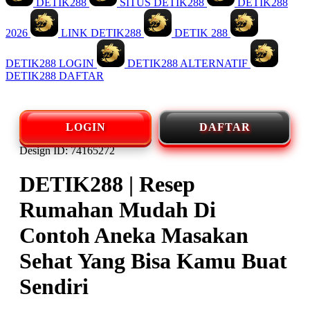
DETIK288
SITUS DETIK288
DETIK288
2026
LINK DETIK288
DETIK 288
DETIK288 LOGIN
DETIK288 ALTERNATIF
DETIK288 DAFTAR
LOGIN
DAFTAR
Design ID: 74165272
DETIK288 | Resep
Rumahan Mudah Di
Contoh Aneka Masakan
Sehat Yang Bisa Kamu Buat
Sendiri