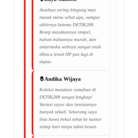
Awalnya sering bingung mau
masak menu sehat apa, sampai
akhirnya ketemu DETIK288.
Resep masakannya simpel,
bahan-bahannya murah, dan
antarmuka webnya sangat enak
dibaca lewat HP pas lagi di
dapur.
Andika Wijaya
Koleksi masakan rumahan di
DETIK288 sangat lengkap!
Variasi sayur dan tumisannya
banyak sekali. Sekarang saya
bisa bawa bekal sehat ke kantor
setiap hari tanpa takut bosan.