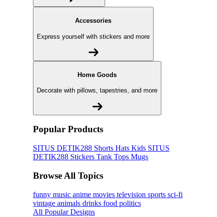
Accessories
Express yourself with stickers and more
Home Goods
Decorate with pillows, tapestries, and more
Popular Products
SITUS DETIK288
Shorts
Hats
Kids SITUS
DETIK288
Stickers
Tank Tops
Mugs
Browse All Topics
funny
music
anime
movies
television
sports
sci-fi
vintage
animals
drinks
food
politics
All Popular Designs