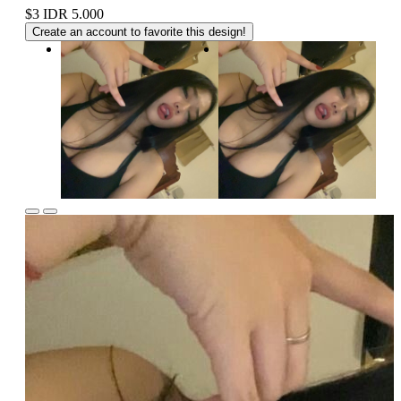
$3
IDR 5.000
Create an account to favorite this design!