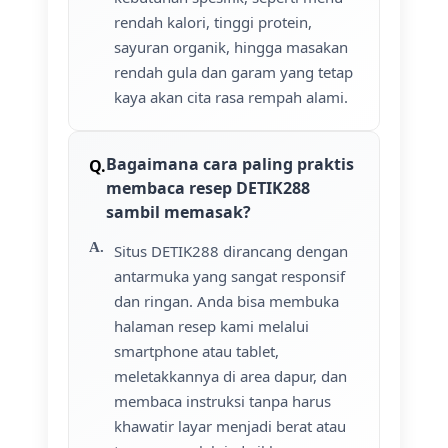
rendah kalori, tinggi protein,
sayuran organik, hingga masakan
rendah gula dan garam yang tetap
kaya akan cita rasa rempah alami.
Bagaimana cara paling praktis
membaca resep DETIK288
sambil memasak?
Situs DETIK288 dirancang dengan
antarmuka yang sangat responsif
dan ringan. Anda bisa membuka
halaman resep kami melalui
smartphone atau tablet,
meletakkannya di area dapur, dan
membaca instruksi tanpa harus
khawatir layar menjadi berat atau