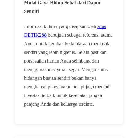
Mulai Gaya Hidup Sehat dari Dapur
Sendiri
Informasi kuliner yang disajikan oleh
situs
DETIK288
bertujuan sebagai referensi utama
Anda untuk kembali ke kebiasaan memasak
sendiri yang lebih higienis. Selalu pastikan
porsi sajian harian Anda seimbang dan
menggunakan sayuran segar. Mengonsumsi
hidangan buatan sendiri bukan hanya
menghemat pengeluaran, tetapi juga menjadi
investasi terbaik untuk kesehatan jangka
panjang Anda dan keluarga tercinta.