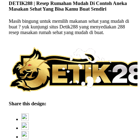
DETIK288 | Resep Rumahan Mudah Di Contoh Aneka
Masakan Sehat Yang Bisa Kamu Buat Sendiri
Masih bingung untuk memilih makanan sehat yang mudah di
buat ? yuk kunjungi situs Detik288 yang menyediakan 288
resep masakan rumah sehat yang mudah di buat.
Share this design: