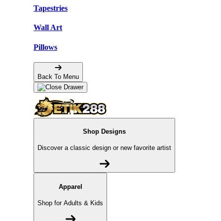
Tapestries
Wall Art
Pillows
Back To Menu
Shop Designs
Discover a classic design or new favorite artist
Apparel
Shop for Adults & Kids