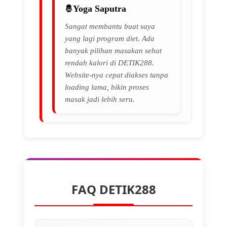
Yoga Saputra
Sangat membantu buat saya
yang lagi program diet. Ada
banyak pilihan masakan sehat
rendah kalori di DETIK288.
Website-nya cepat diakses tanpa
loading lama, bikin proses
masak jadi lebih seru.
FAQ DETIK288