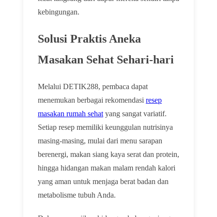
kebingungan.
Solusi Praktis Aneka
Masakan Sehat Sehari-hari
Melalui DETIK288, pembaca dapat
menemukan berbagai rekomendasi
resep
masakan rumah sehat
yang sangat variatif.
Setiap resep memiliki keunggulan nutrisinya
masing-masing, mulai dari menu sarapan
berenergi, makan siang kaya serat dan protein,
hingga hidangan makan malam rendah kalori
yang aman untuk menjaga berat badan dan
metabolisme tubuh Anda.