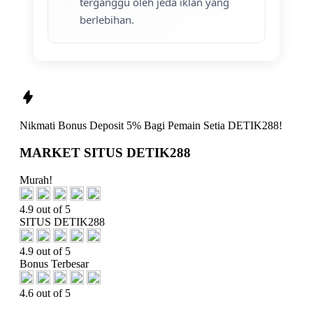
terganggu oleh jeda iklan yang
berlebihan.
Nikmati
Bonus Deposit 5%
Bagi Pemain Setia
DETIK288!
MARKET SITUS DETIK288
Murah!
4.9 out of 5
SITUS DETIK288
4.9 out of 5
Bonus Terbesar
4.6 out of 5