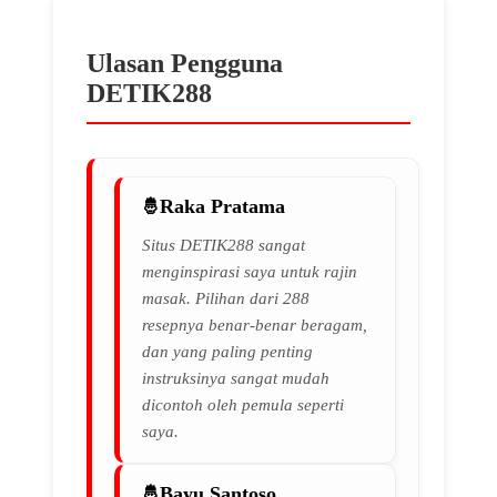
Ulasan Pengguna
DETIK288
Raka Pratama
Situs DETIK288 sangat
menginspirasi saya untuk rajin
masak. Pilihan dari 288
resepnya benar-benar beragam,
dan yang paling penting
instruksinya sangat mudah
dicontoh oleh pemula seperti
saya.
Bayu Santoso