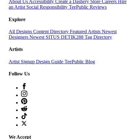
About Us
Accessibility
Create a Dashery Store
Careers
Hire
an Artist
Social Responsibility
TeePublic Reviews
Explore
All Designs
Content Directory
Featured Artists
Newest
Designers
Newest SITUS DETIK288
Tag Directory
Artists
Artist Signup
Design Guide
TeePublic Blog
Follow Us
We Accept