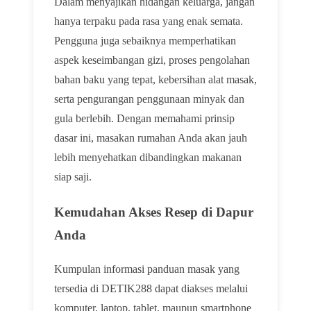
Dalam menyajikan hidangan keluarga, jangan
hanya terpaku pada rasa yang enak semata.
Pengguna juga sebaiknya memperhatikan
aspek keseimbangan gizi, proses pengolahan
bahan baku yang tepat, kebersihan alat masak,
serta pengurangan penggunaan minyak dan
gula berlebih. Dengan memahami prinsip
dasar ini, masakan rumahan Anda akan jauh
lebih menyehatkan dibandingkan makanan
siap saji.
Kemudahan Akses Resep di Dapur
Anda
Kumpulan informasi panduan masak yang
tersedia di DETIK288 dapat diakses melalui
komputer, laptop, tablet, maupun smartphone