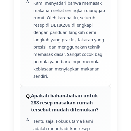
Kami menyadari bahwa memasak
makanan sehat seringkali dianggap
rumit. Oleh karena itu, seluruh
resep di DETIK288 dilengkapi
dengan panduan langkah demi
langkah yang praktis, takaran yang
presisi, dan menggunakan teknik
memasak dasar. Sangat cocok bagi
pemula yang baru ingin memulai
kebiasaan menyiapkan makanan
sendiri.
Apakah bahan-bahan untuk
288 resep masakan rumah
tersebut mudah ditemukan?
Tentu saja. Fokus utama kami
adalah menghadirkan resep