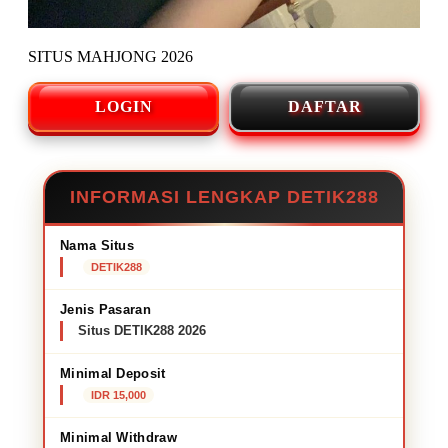
SITUS MAHJONG 2026
LOGIN
DAFTAR
INFORMASI LENGKAP DETIK288
Nama Situs
DETIK288
Jenis Pasaran
Situs DETIK288 2026
Minimal Deposit
IDR 15,000
Minimal Withdraw