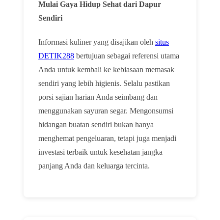
Mulai Gaya Hidup Sehat dari Dapur
Sendiri
Informasi kuliner yang disajikan oleh
situs
DETIK288
bertujuan sebagai referensi utama
Anda untuk kembali ke kebiasaan memasak
sendiri yang lebih higienis. Selalu pastikan
porsi sajian harian Anda seimbang dan
menggunakan sayuran segar. Mengonsumsi
hidangan buatan sendiri bukan hanya
menghemat pengeluaran, tetapi juga menjadi
investasi terbaik untuk kesehatan jangka
panjang Anda dan keluarga tercinta.