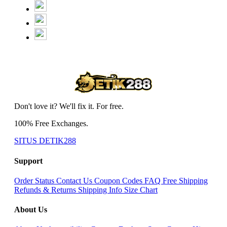
Don't love it? We'll fix it. For free.
100% Free Exchanges.
SITUS DETIK288
Support
Order Status
Contact Us
Coupon Codes
FAQ
Free Shipping
Refunds & Returns
Shipping Info
Size Chart
About Us