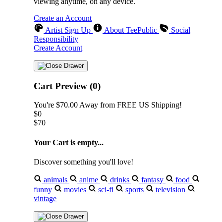
viewing anytime, on any device.
Create an Account
Artist Sign Up
About TeePublic
Social
Responsibility
Create Account
Cart Preview (0)
You're
$70.00
Away from
FREE US Shipping!
$0
$70
Your Cart is empty...
Discover something you'll love!
animals
anime
drinks
fantasy
food
funny
movies
sci-fi
sports
television
vintage