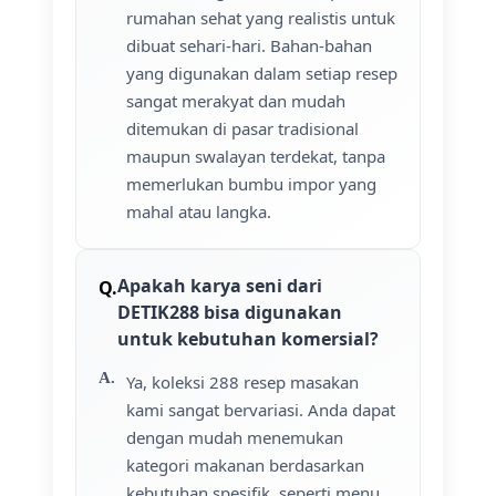
rumahan sehat yang realistis untuk
dibuat sehari-hari. Bahan-bahan
yang digunakan dalam setiap resep
sangat merakyat dan mudah
ditemukan di pasar tradisional
maupun swalayan terdekat, tanpa
memerlukan bumbu impor yang
mahal atau langka.
Apakah karya seni dari
DETIK288 bisa digunakan
untuk kebutuhan komersial?
Ya, koleksi 288 resep masakan
kami sangat bervariasi. Anda dapat
dengan mudah menemukan
kategori makanan berdasarkan
kebutuhan spesifik, seperti menu