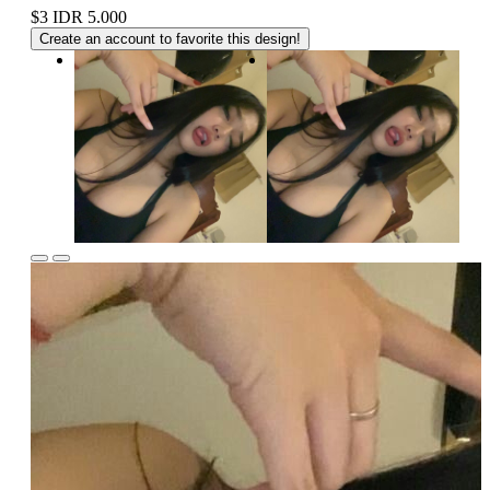
$3
IDR 5.000
Create an account to favorite this design!