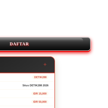
DAFTAR
DETIK288
Situs DETIK288 2026
IDR 15,000
IDR 50,000