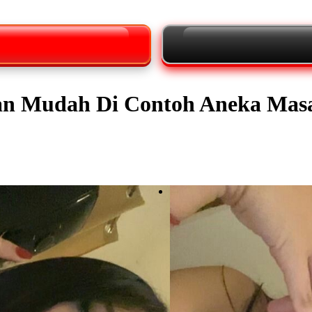
n Mudah Di Contoh Aneka Masa