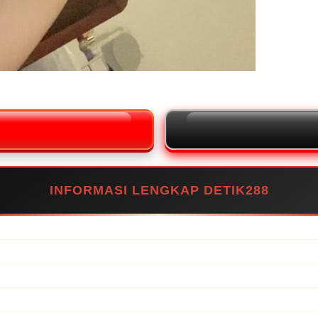
INFORMASI LENGKAP DETIK288