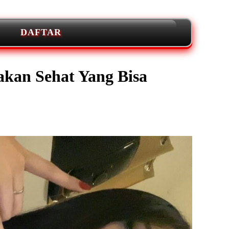
DAFTAR
kan Sehat Yang Bisa