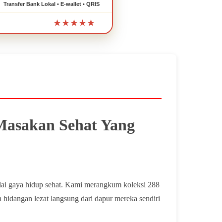
Transfer Bank Lokal • E-wallet • QRIS
asakan Sehat Yang
ulai gaya hidup sehat. Kami merangkum koleksi 288
n hidangan lezat langsung dari dapur mereka sendiri