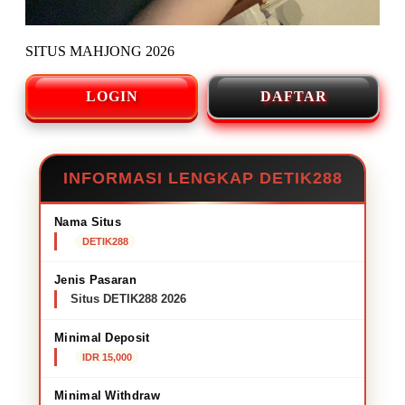
SITUS MAHJONG 2026
LOGIN
DAFTAR
INFORMASI LENGKAP DETIK288
Nama Situs
DETIK288
Jenis Pasaran
Situs DETIK288 2026
Minimal Deposit
IDR 15,000
Minimal Withdraw