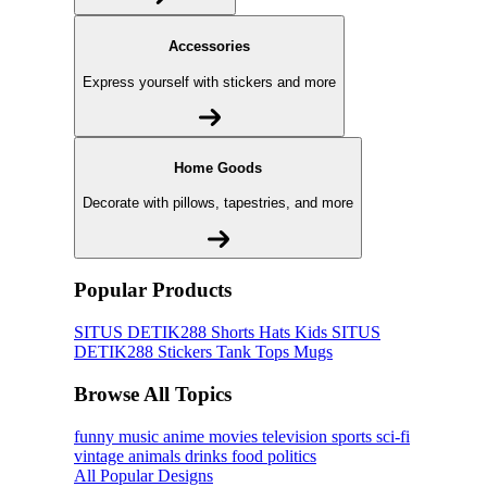
Accessories
Express yourself with stickers and more
Home Goods
Decorate with pillows, tapestries, and more
Popular Products
SITUS DETIK288
Shorts
Hats
Kids SITUS
DETIK288
Stickers
Tank Tops
Mugs
Browse All Topics
funny
music
anime
movies
television
sports
sci-fi
vintage
animals
drinks
food
politics
All Popular Designs