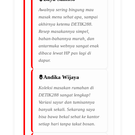
Awalnya sering bingung mau
masak menu sehat apa, sampai
akhirnya ketemu DETIK288.
Resep masakannya simpel,
bahan-bahannya murah, dan
antarmuka webnya sangat enak
dibaca lewat HP pas lagi di
dapur.
Andika Wijaya
Koleksi masakan rumahan di
DETIK288 sangat lengkap!
Variasi sayur dan tumisannya
banyak sekali. Sekarang saya
bisa bawa bekal sehat ke kantor
setiap hari tanpa takut bosan.