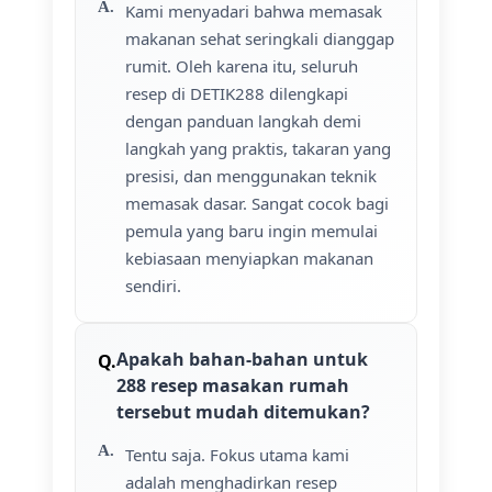
Kami menyadari bahwa memasak
makanan sehat seringkali dianggap
rumit. Oleh karena itu, seluruh
resep di DETIK288 dilengkapi
dengan panduan langkah demi
langkah yang praktis, takaran yang
presisi, dan menggunakan teknik
memasak dasar. Sangat cocok bagi
pemula yang baru ingin memulai
kebiasaan menyiapkan makanan
sendiri.
Apakah bahan-bahan untuk
288 resep masakan rumah
tersebut mudah ditemukan?
Tentu saja. Fokus utama kami
adalah menghadirkan resep