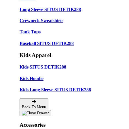
Long Sleeve SITUS DETIK288
Crewneck Sweatshirts
Tank Tops
Baseball SITUS DETIK288
Kids Apparel
Kids SITUS DETIK288
Kids Hoodie
Kids Long Sleeve SITUS DETIK288
Back To Menu
Accessories