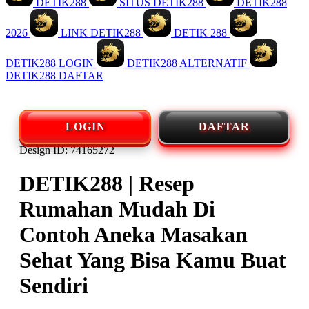
DETIK288
SITUS DETIK288
DETIK288
2026
LINK DETIK288
DETIK 288
DETIK288 LOGIN
DETIK288 ALTERNATIF
DETIK288 DAFTAR
LOGIN
DAFTAR
Design ID: 74165272
DETIK288 | Resep
Rumahan Mudah Di
Contoh Aneka Masakan
Sehat Yang Bisa Kamu Buat
Sendiri