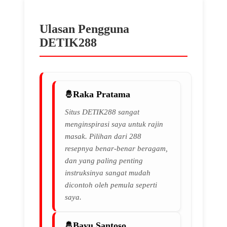
Ulasan Pengguna
DETIK288
Raka Pratama
Situs DETIK288 sangat
menginspirasi saya untuk rajin
masak. Pilihan dari 288
resepnya benar-benar beragam,
dan yang paling penting
instruksinya sangat mudah
dicontoh oleh pemula seperti
saya.
Bayu Santoso