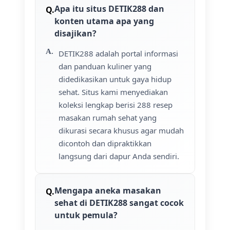
Apa itu situs DETIK288 dan
konten utama apa yang
disajikan?
DETIK288 adalah portal informasi
dan panduan kuliner yang
didedikasikan untuk gaya hidup
sehat. Situs kami menyediakan
koleksi lengkap berisi 288 resep
masakan rumah sehat yang
dikurasi secara khusus agar mudah
dicontoh dan dipraktikkan
langsung dari dapur Anda sendiri.
Mengapa aneka masakan
sehat di DETIK288 sangat cocok
untuk pemula?