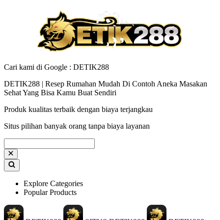
Cari kami di Google : DETIK288
DETIK288 | Resep Rumahan Mudah Di Contoh Aneka Masakan
Sehat Yang Bisa Kamu Buat Sendiri
Produk kualitas terbaik dengan biaya terjangkau
Situs pilihan banyak orang tanpa biaya layanan
Explore Categories
Popular Products