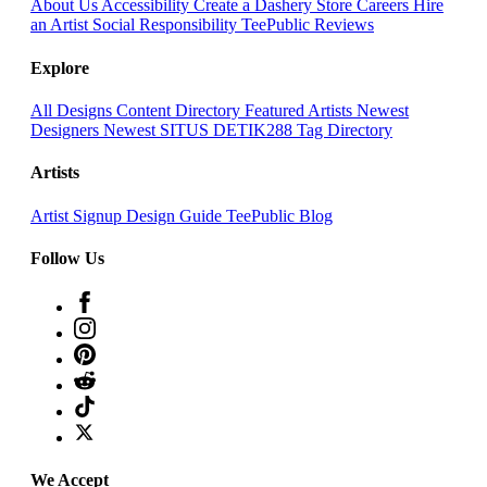
About Us
Accessibility
Create a Dashery Store
Careers
Hire
an Artist
Social Responsibility
TeePublic Reviews
Explore
All Designs
Content Directory
Featured Artists
Newest
Designers
Newest SITUS DETIK288
Tag Directory
Artists
Artist Signup
Design Guide
TeePublic Blog
Follow Us
We Accept