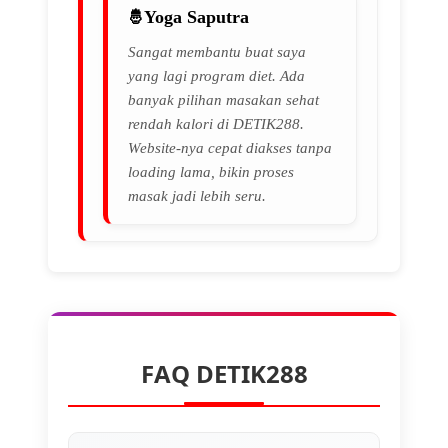
Yoga Saputra
Sangat membantu buat saya
yang lagi program diet. Ada
banyak pilihan masakan sehat
rendah kalori di DETIK288.
Website-nya cepat diakses tanpa
loading lama, bikin proses
masak jadi lebih seru.
FAQ DETIK288