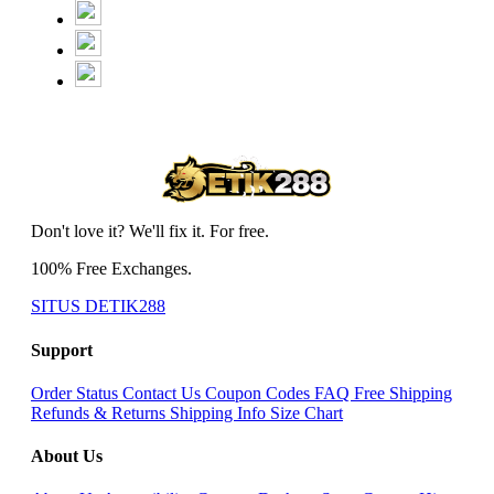
Don't love it? We'll fix it. For free.
100% Free Exchanges.
SITUS DETIK288
Support
Order Status
Contact Us
Coupon Codes
FAQ
Free Shipping
Refunds & Returns
Shipping Info
Size Chart
About Us