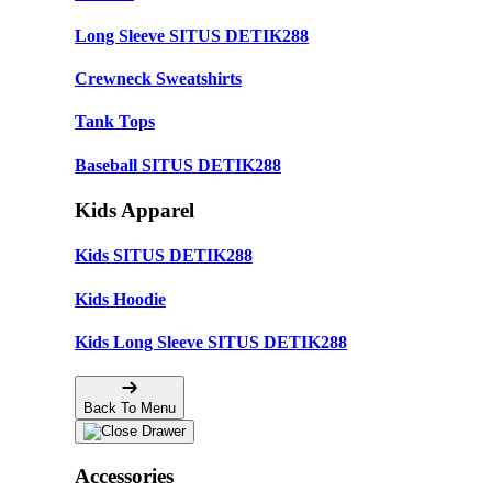
Long Sleeve SITUS DETIK288
Crewneck Sweatshirts
Tank Tops
Baseball SITUS DETIK288
Kids Apparel
Kids SITUS DETIK288
Kids Hoodie
Kids Long Sleeve SITUS DETIK288
Back To Menu
Accessories