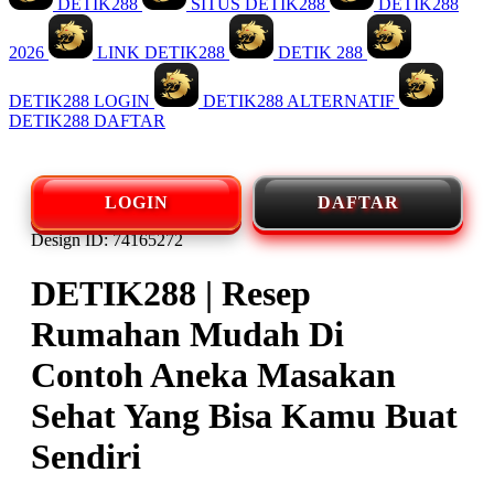
DETIK288
SITUS DETIK288
DETIK288
2026
LINK DETIK288
DETIK 288
DETIK288 LOGIN
DETIK288 ALTERNATIF
DETIK288 DAFTAR
LOGIN
DAFTAR
Design ID: 74165272
DETIK288 | Resep
Rumahan Mudah Di
Contoh Aneka Masakan
Sehat Yang Bisa Kamu Buat
Sendiri