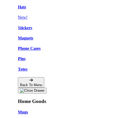
Hats
New!
Stickers
Magnets
Phone Cases
Pins
Totes
Back To Menu
Home Goods
Mugs