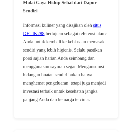
Mulai Gaya Hidup Sehat dari Dapur
Sendiri
Informasi kuliner yang disajikan oleh
situs
DETIK288
bertujuan sebagai referensi utama
Anda untuk kembali ke kebiasaan memasak
sendiri yang lebih higienis. Selalu pastikan
porsi sajian harian Anda seimbang dan
menggunakan sayuran segar. Mengonsumsi
hidangan buatan sendiri bukan hanya
menghemat pengeluaran, tetapi juga menjadi
investasi terbaik untuk kesehatan jangka
panjang Anda dan keluarga tercinta.