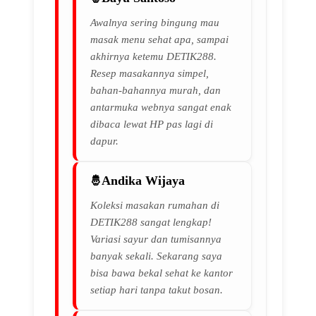
Awalnya sering bingung mau
masak menu sehat apa, sampai
akhirnya ketemu DETIK288.
Resep masakannya simpel,
bahan-bahannya murah, dan
antarmuka webnya sangat enak
dibaca lewat HP pas lagi di
dapur.
Andika Wijaya
Koleksi masakan rumahan di
DETIK288 sangat lengkap!
Variasi sayur dan tumisannya
banyak sekali. Sekarang saya
bisa bawa bekal sehat ke kantor
setiap hari tanpa takut bosan.