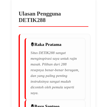
Ulasan Pengguna
DETIK288
Raka Pratama
Situs DETIK288 sangat
menginspirasi saya untuk rajin
masak. Pilihan dari 288
resepnya benar-benar beragam,
dan yang paling penting
instruksinya sangat mudah
dicontoh oleh pemula seperti
saya.
Bayu Santoso