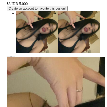
$3
IDR 5.000
Create an account to favorite this design!