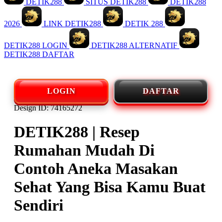
DETIK288
SITUS DETIK288
DETIK288
2026
LINK DETIK288
DETIK 288
DETIK288 LOGIN
DETIK288 ALTERNATIF
DETIK288 DAFTAR
LOGIN
DAFTAR
Design ID: 74165272
DETIK288 | Resep
Rumahan Mudah Di
Contoh Aneka Masakan
Sehat Yang Bisa Kamu Buat
Sendiri