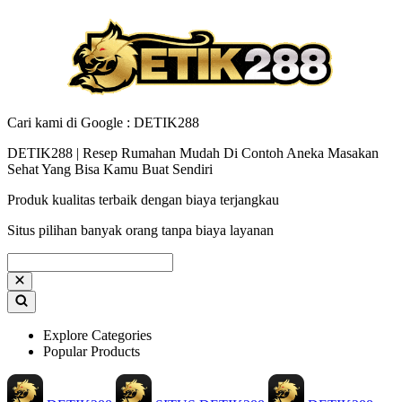
Cari kami di Google : DETIK288
DETIK288 | Resep Rumahan Mudah Di Contoh Aneka Masakan
Sehat Yang Bisa Kamu Buat Sendiri
Produk kualitas terbaik dengan biaya terjangkau
Situs pilihan banyak orang tanpa biaya layanan
Explore Categories
Popular Products