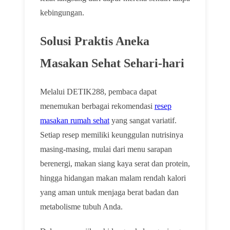
kebingungan.
Solusi Praktis Aneka
Masakan Sehat Sehari-hari
Melalui DETIK288, pembaca dapat
menemukan berbagai rekomendasi
resep
masakan rumah sehat
yang sangat variatif.
Setiap resep memiliki keunggulan nutrisinya
masing-masing, mulai dari menu sarapan
berenergi, makan siang kaya serat dan protein,
hingga hidangan makan malam rendah kalori
yang aman untuk menjaga berat badan dan
metabolisme tubuh Anda.