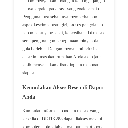
Dalam menyajikan hidangan keluarga, jangan
hanya terpaku pada rasa yang enak semata.
Pengguna juga sebaiknya memperhatikan
aspek keseimbangan gizi, proses pengolahan
bahan baku yang tepat, kebersihan alat masak,
serta pengurangan penggunaan minyak dan
gula berlebih. Dengan memahami prinsip
dasar ini, masakan rumahan Anda akan jauh
lebih menyehatkan dibandingkan makanan
siap saji.
Kemudahan Akses Resep di Dapur
Anda
Kumpulan informasi panduan masak yang
tersedia di DETIK288 dapat diakses melalui
komputer, laptop, tablet, maupun smartphone