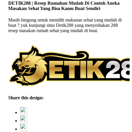
DETIK288 | Resep Rumahan Mudah Di Contoh Aneka
Masakan Sehat Yang Bisa Kamu Buat Sendiri
Masih bingung untuk memilih makanan sehat yang mudah di
buat ? yuk kunjungi situs Detik288 yang menyediakan 288
resep masakan rumah sehat yang mudah di buat.
Share this design: