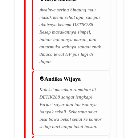
Awalnya sering bingung mau
masak menu sehat apa, sampai
akhirnya ketemu DETIK288.
Resep masakannya simpel,
bahan-bahannya murah, dan
antarmuka webnya sangat enak
dibaca lewat HP pas lagi di
dapur.
Andika Wijaya
Koleksi masakan rumahan di
DETIK288 sangat lengkap!
Variasi sayur dan tumisannya
banyak sekali. Sekarang saya
bisa bawa bekal sehat ke kantor
setiap hari tanpa takut bosan.