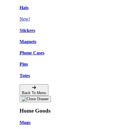
Hats
New!
Stickers
Magnets
Phone Cases
Pins
Totes
Back To Menu
Home Goods
Mugs