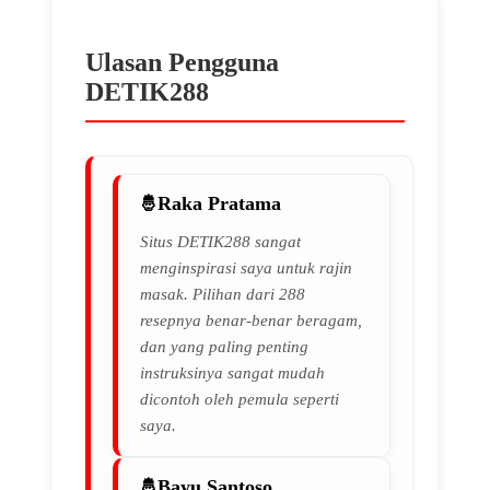
Ulasan Pengguna
DETIK288
Raka Pratama
Situs DETIK288 sangat
menginspirasi saya untuk rajin
masak. Pilihan dari 288
resepnya benar-benar beragam,
dan yang paling penting
instruksinya sangat mudah
dicontoh oleh pemula seperti
saya.
Bayu Santoso