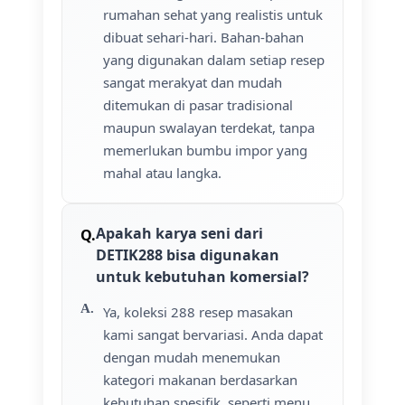
rumahan sehat yang realistis untuk
dibuat sehari-hari. Bahan-bahan
yang digunakan dalam setiap resep
sangat merakyat dan mudah
ditemukan di pasar tradisional
maupun swalayan terdekat, tanpa
memerlukan bumbu impor yang
mahal atau langka.
Apakah karya seni dari
DETIK288 bisa digunakan
untuk kebutuhan komersial?
Ya, koleksi 288 resep masakan
kami sangat bervariasi. Anda dapat
dengan mudah menemukan
kategori makanan berdasarkan
kebutuhan spesifik, seperti menu