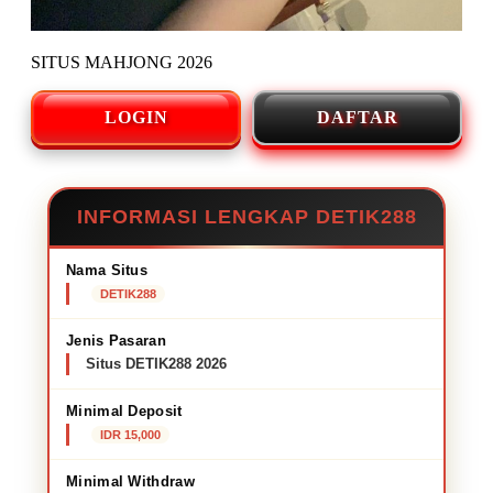
SITUS MAHJONG 2026
LOGIN
DAFTAR
INFORMASI LENGKAP DETIK288
Nama Situs
DETIK288
Jenis Pasaran
Situs DETIK288 2026
Minimal Deposit
IDR 15,000
Minimal Withdraw