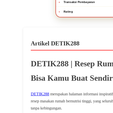
Transaksi Pembayaran
Rating
Artikel DETIK288
DETIK288 | Resep Rum
Bisa Kamu Buat Sendir
DETIK288
merupakan halaman informasi inspirati
resep masakan rumah bernutrisi tinggi, yang seluru
tanpa kebingungan.