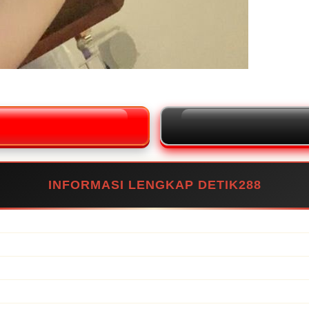
INFORMASI LENGKAP DETIK288