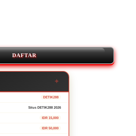
DAFTAR
DETIK288
Situs DETIK288 2026
IDR 15,000
IDR 50,000