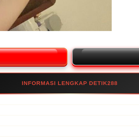
INFORMASI LENGKAP DETIK288