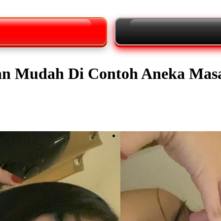
n Mudah Di Contoh Aneka Masa