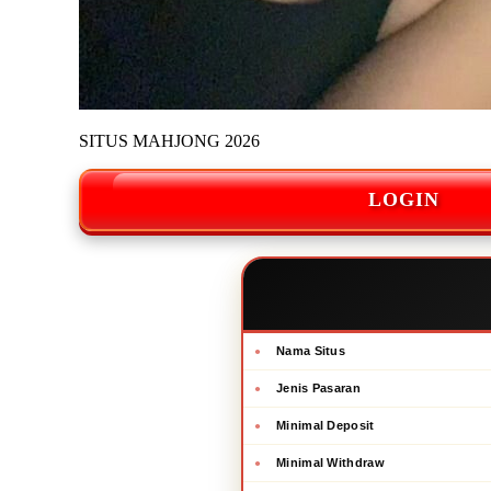
SITUS MAHJONG 2026
LOGIN
Nama Situs
Jenis Pasaran
Minimal Deposit
Minimal Withdraw