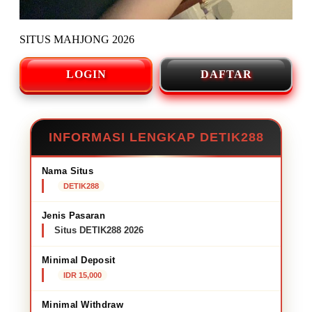
SITUS MAHJONG 2026
LOGIN
DAFTAR
INFORMASI LENGKAP DETIK288
Nama Situs
DETIK288
Jenis Pasaran
Situs DETIK288 2026
Minimal Deposit
IDR 15,000
Minimal Withdraw