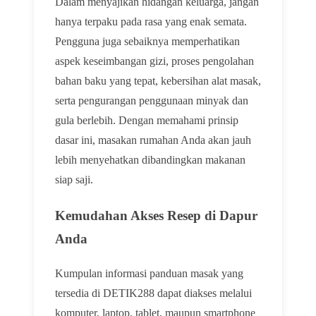
Dalam menyajikan hidangan keluarga, jangan
hanya terpaku pada rasa yang enak semata.
Pengguna juga sebaiknya memperhatikan
aspek keseimbangan gizi, proses pengolahan
bahan baku yang tepat, kebersihan alat masak,
serta pengurangan penggunaan minyak dan
gula berlebih. Dengan memahami prinsip
dasar ini, masakan rumahan Anda akan jauh
lebih menyehatkan dibandingkan makanan
siap saji.
Kemudahan Akses Resep di Dapur
Anda
Kumpulan informasi panduan masak yang
tersedia di DETIK288 dapat diakses melalui
komputer, laptop, tablet, maupun smartphone