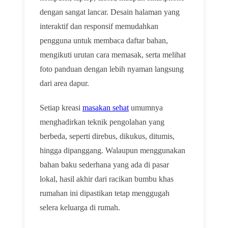
dengan sangat lancar. Desain halaman yang
interaktif dan responsif memudahkan
pengguna untuk membaca daftar bahan,
mengikuti urutan cara memasak, serta melihat
foto panduan dengan lebih nyaman langsung
dari area dapur.
Setiap kreasi
masakan sehat
umumnya
menghadirkan teknik pengolahan yang
berbeda, seperti direbus, dikukus, ditumis,
hingga dipanggang. Walaupun menggunakan
bahan baku sederhana yang ada di pasar
lokal, hasil akhir dari racikan bumbu khas
rumahan ini dipastikan tetap menggugah
selera keluarga di rumah.