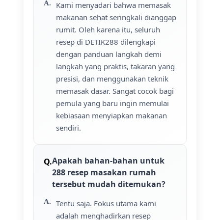
Kami menyadari bahwa memasak
makanan sehat seringkali dianggap
rumit. Oleh karena itu, seluruh
resep di DETIK288 dilengkapi
dengan panduan langkah demi
langkah yang praktis, takaran yang
presisi, dan menggunakan teknik
memasak dasar. Sangat cocok bagi
pemula yang baru ingin memulai
kebiasaan menyiapkan makanan
sendiri.
Apakah bahan-bahan untuk
288 resep masakan rumah
tersebut mudah ditemukan?
Tentu saja. Fokus utama kami
adalah menghadirkan resep