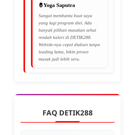
Yoga Saputra
Sangat membantu buat saya
yang lagi program diet. Ada
banyak pilihan masakan sehat
rendah kalori di DETIK288.
Website-nya cepat diakses tanpa
loading lama, bikin proses
masak jadi lebih seru.
FAQ DETIK288