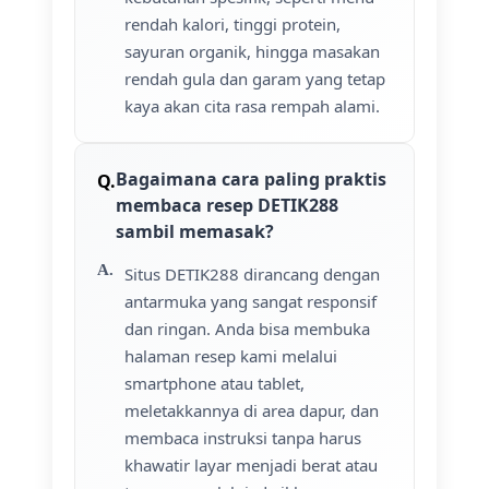
rendah kalori, tinggi protein,
sayuran organik, hingga masakan
rendah gula dan garam yang tetap
kaya akan cita rasa rempah alami.
Bagaimana cara paling praktis
membaca resep DETIK288
sambil memasak?
Situs DETIK288 dirancang dengan
antarmuka yang sangat responsif
dan ringan. Anda bisa membuka
halaman resep kami melalui
smartphone atau tablet,
meletakkannya di area dapur, dan
membaca instruksi tanpa harus
khawatir layar menjadi berat atau