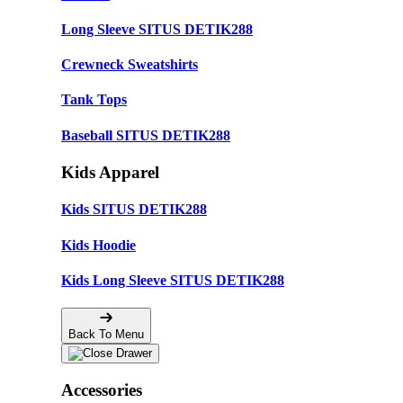
Long Sleeve SITUS DETIK288
Crewneck Sweatshirts
Tank Tops
Baseball SITUS DETIK288
Kids Apparel
Kids SITUS DETIK288
Kids Hoodie
Kids Long Sleeve SITUS DETIK288
Back To Menu
Accessories