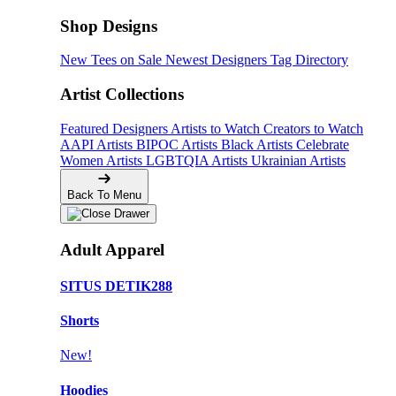
Shop Designs
New Tees on Sale
Newest Designers
Tag Directory
Artist Collections
Featured Designers
Artists to Watch
Creators to Watch
AAPI Artists
BIPOC Artists
Black Artists
Celebrate
Women Artists
LGBTQIA Artists
Ukrainian Artists
Back To Menu
Adult Apparel
SITUS DETIK288
Shorts
New!
Hoodies