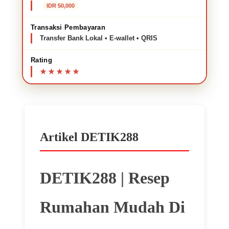
IDR 50,000
Transaksi Pembayaran
Transfer Bank Lokal • E-wallet • QRIS
Rating
Artikel DETIK288
DETIK288 | Resep
Rumahan Mudah Di