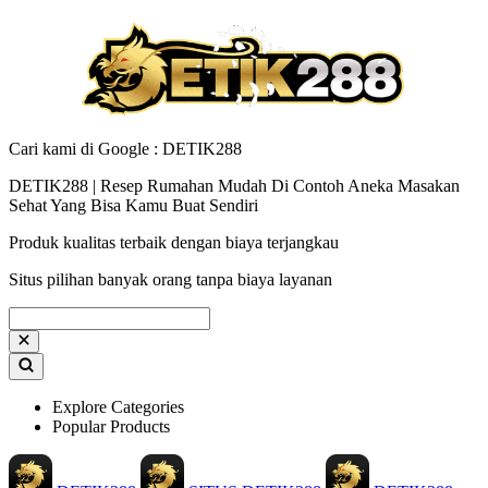
Cari kami di Google : DETIK288
DETIK288 | Resep Rumahan Mudah Di Contoh Aneka Masakan
Sehat Yang Bisa Kamu Buat Sendiri
Produk kualitas terbaik dengan biaya terjangkau
Situs pilihan banyak orang tanpa biaya layanan
Explore Categories
Popular Products