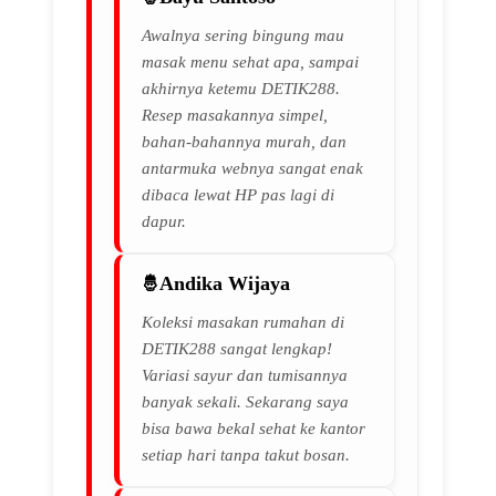
Awalnya sering bingung mau
masak menu sehat apa, sampai
akhirnya ketemu DETIK288.
Resep masakannya simpel,
bahan-bahannya murah, dan
antarmuka webnya sangat enak
dibaca lewat HP pas lagi di
dapur.
Andika Wijaya
Koleksi masakan rumahan di
DETIK288 sangat lengkap!
Variasi sayur dan tumisannya
banyak sekali. Sekarang saya
bisa bawa bekal sehat ke kantor
setiap hari tanpa takut bosan.