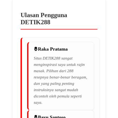
Ulasan Pengguna
DETIK288
Raka Pratama
Situs DETIK288 sangat
menginspirasi saya untuk rajin
masak. Pilihan dari 288
resepnya benar-benar beragam,
dan yang paling penting
instruksinya sangat mudah
dicontoh oleh pemula seperti
saya.
Bayu Santoso