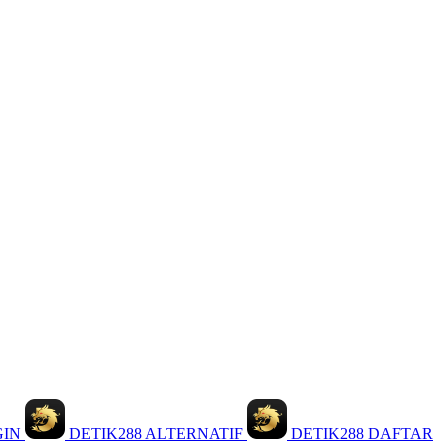
GIN
DETIK288 ALTERNATIF
DETIK288 DAFTAR