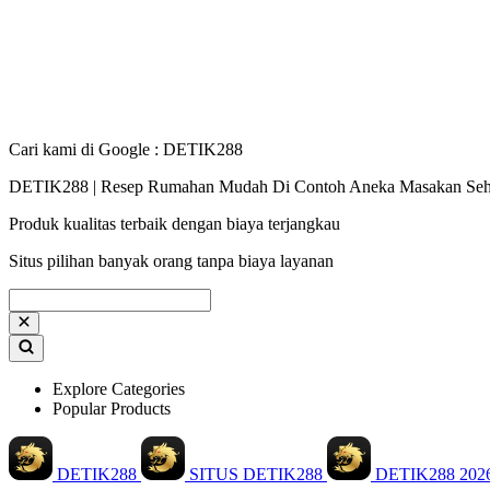
Cari kami di Google : DETIK288
DETIK288 | Resep Rumahan Mudah Di Contoh Aneka Masakan Seha
Produk kualitas terbaik dengan biaya terjangkau
Situs pilihan banyak orang tanpa biaya layanan
Explore Categories
Popular Products
DETIK288
SITUS DETIK288
DETIK288 202