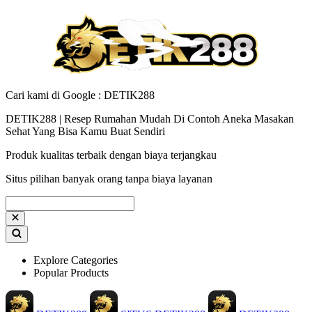
Cari kami di Google : DETIK288
DETIK288 | Resep Rumahan Mudah Di Contoh Aneka Masakan
Sehat Yang Bisa Kamu Buat Sendiri
Produk kualitas terbaik dengan biaya terjangkau
Situs pilihan banyak orang tanpa biaya layanan
Explore Categories
Popular Products