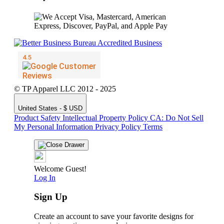
© TP Apparel LLC 2012 - 2025
United States - $ USD
Product Safety
Intellectual Property Policy
CA: Do Not Sell
My Personal Information
Privacy Policy
Terms
Welcome Guest!
Log In
Sign Up
Create an account to save your favorite designs for