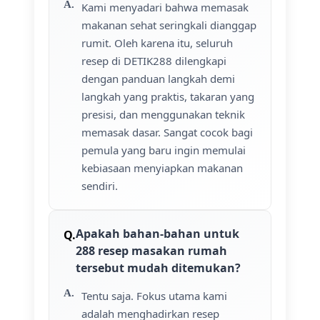
Kami menyadari bahwa memasak
makanan sehat seringkali dianggap
rumit. Oleh karena itu, seluruh
resep di DETIK288 dilengkapi
dengan panduan langkah demi
langkah yang praktis, takaran yang
presisi, dan menggunakan teknik
memasak dasar. Sangat cocok bagi
pemula yang baru ingin memulai
kebiasaan menyiapkan makanan
sendiri.
Apakah bahan-bahan untuk
288 resep masakan rumah
tersebut mudah ditemukan?
Tentu saja. Fokus utama kami
adalah menghadirkan resep