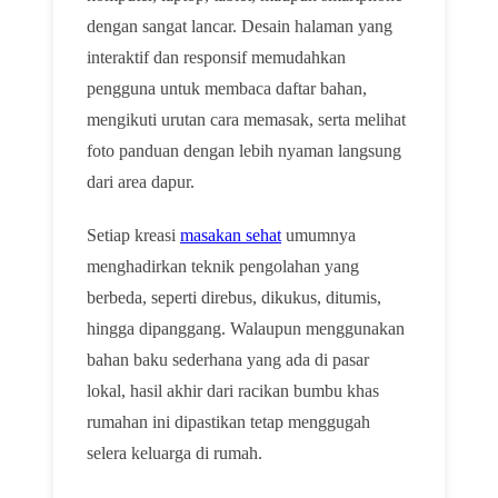
dengan sangat lancar. Desain halaman yang
interaktif dan responsif memudahkan
pengguna untuk membaca daftar bahan,
mengikuti urutan cara memasak, serta melihat
foto panduan dengan lebih nyaman langsung
dari area dapur.
Setiap kreasi
masakan sehat
umumnya
menghadirkan teknik pengolahan yang
berbeda, seperti direbus, dikukus, ditumis,
hingga dipanggang. Walaupun menggunakan
bahan baku sederhana yang ada di pasar
lokal, hasil akhir dari racikan bumbu khas
rumahan ini dipastikan tetap menggugah
selera keluarga di rumah.