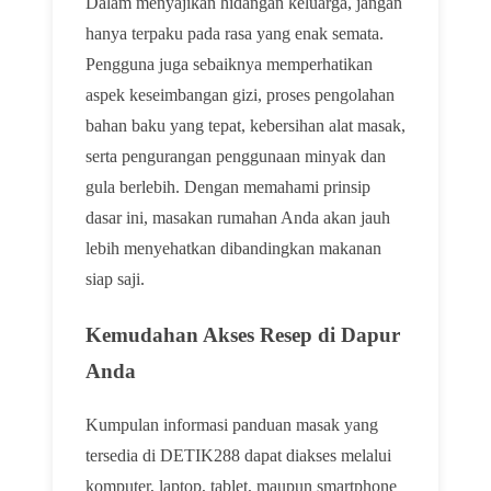
Dalam menyajikan hidangan keluarga, jangan
hanya terpaku pada rasa yang enak semata.
Pengguna juga sebaiknya memperhatikan
aspek keseimbangan gizi, proses pengolahan
bahan baku yang tepat, kebersihan alat masak,
serta pengurangan penggunaan minyak dan
gula berlebih. Dengan memahami prinsip
dasar ini, masakan rumahan Anda akan jauh
lebih menyehatkan dibandingkan makanan
siap saji.
Kemudahan Akses Resep di Dapur
Anda
Kumpulan informasi panduan masak yang
tersedia di DETIK288 dapat diakses melalui
komputer, laptop, tablet, maupun smartphone