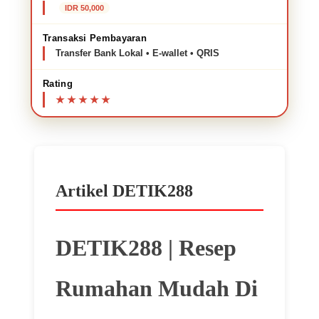
IDR 50,000
Transaksi Pembayaran
Transfer Bank Lokal • E-wallet • QRIS
Rating
Artikel DETIK288
DETIK288 | Resep
Rumahan Mudah Di