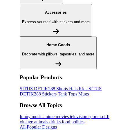
Accessories
Express yourself with stickers and more
Home Goods
Decorate with pillows, tapestries, and more
Popular Products
SITUS DETIK288
Shorts
Hats
Kids SITUS
DETIK288
Stickers
Tank Tops
Mugs
Browse All Topics
funny
music
anime
movies
television
sports
sci-fi
vintage
animals
drinks
food
politics
All Popular Designs