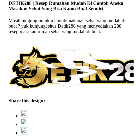
DETIK288 | Resep Rumahan Mudah Di Contoh Aneka
Masakan Sehat Yang Bisa Kamu Buat Sendiri
Masih bingung untuk memilih makanan sehat yang mudah di
buat ? yuk kunjungi situs Detik288 yang menyediakan 288
resep masakan rumah sehat yang mudah di buat.
Share this design: