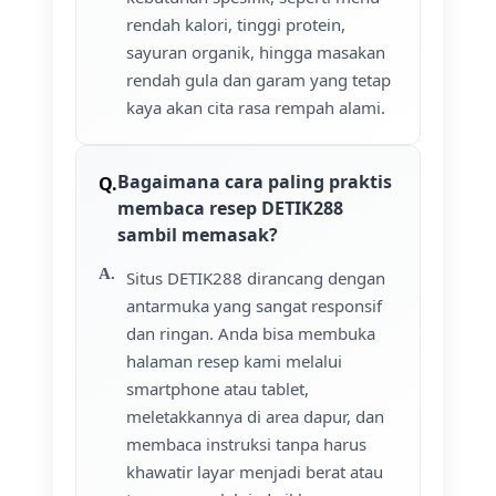
rendah kalori, tinggi protein,
sayuran organik, hingga masakan
rendah gula dan garam yang tetap
kaya akan cita rasa rempah alami.
Bagaimana cara paling praktis
membaca resep DETIK288
sambil memasak?
Situs DETIK288 dirancang dengan
antarmuka yang sangat responsif
dan ringan. Anda bisa membuka
halaman resep kami melalui
smartphone atau tablet,
meletakkannya di area dapur, dan
membaca instruksi tanpa harus
khawatir layar menjadi berat atau