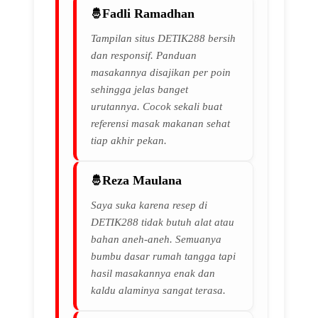
Fadli Ramadhan
Tampilan situs DETIK288 bersih
dan responsif. Panduan
masakannya disajikan per poin
sehingga jelas banget
urutannya. Cocok sekali buat
referensi masak makanan sehat
tiap akhir pekan.
Reza Maulana
Saya suka karena resep di
DETIK288 tidak butuh alat atau
bahan aneh-aneh. Semuanya
bumbu dasar rumah tangga tapi
hasil masakannya enak dan
kaldu alaminya sangat terasa.