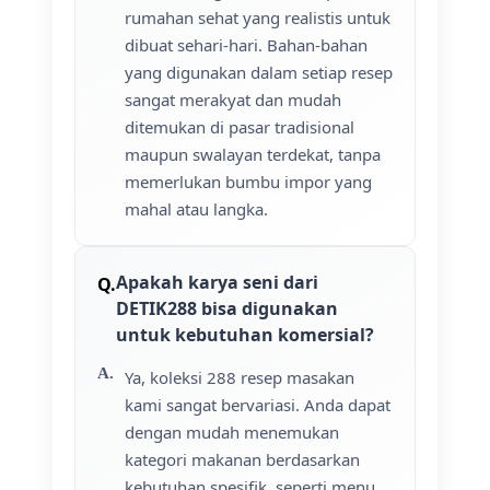
rumahan sehat yang realistis untuk
dibuat sehari-hari. Bahan-bahan
yang digunakan dalam setiap resep
sangat merakyat dan mudah
ditemukan di pasar tradisional
maupun swalayan terdekat, tanpa
memerlukan bumbu impor yang
mahal atau langka.
Apakah karya seni dari
DETIK288 bisa digunakan
untuk kebutuhan komersial?
Ya, koleksi 288 resep masakan
kami sangat bervariasi. Anda dapat
dengan mudah menemukan
kategori makanan berdasarkan
kebutuhan spesifik, seperti menu