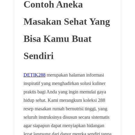
Contoh Aneka
Masakan Sehat Yang
Bisa Kamu Buat
Sendiri
DETIK288
merupakan halaman informasi
inspiratif yang menghadirkan solusi kuliner
praktis bagi Anda yang ingin memulai gaya
hidup sehat. Kami merangkum koleksi 288
resep masakan rumah bernutrisi tinggi, yang
seluruh instruksinya disusun secara sistematis
agar siapapun dapat menyiapkan hidangan
lezat langsung dari dapur mereka sendiri tanpa