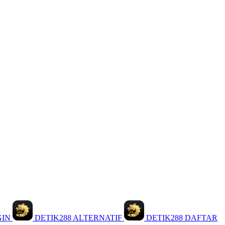
GIN
DETIK288 ALTERNATIF
DETIK288 DAFTAR