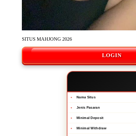
SITUS MAHJONG 2026
LOGIN
Nama Situs
Jenis Pasaran
Minimal Deposit
Minimal Withdraw