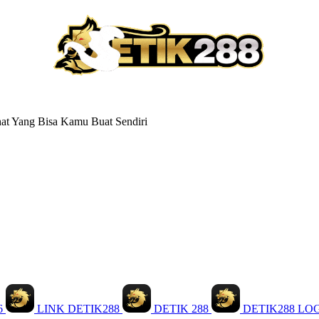
t Yang Bisa Kamu Buat Sendiri
6
LINK DETIK288
DETIK 288
DETIK288 LO