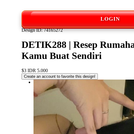
LOGIN
Design ID: 74165272
DETIK288 | Resep Rumaha
Kamu Buat Sendiri
$3
IDR 5.000
Create an account to favorite this design!