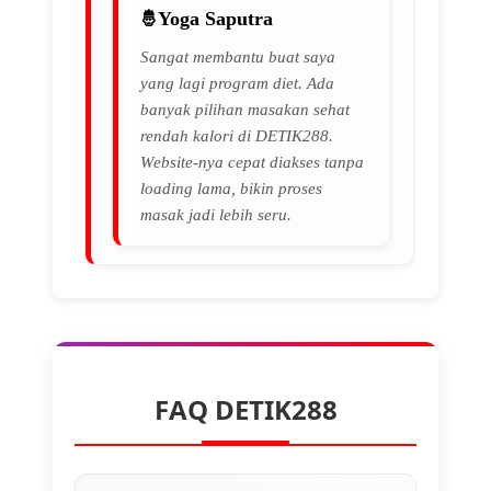
Yoga Saputra
Sangat membantu buat saya
yang lagi program diet. Ada
banyak pilihan masakan sehat
rendah kalori di DETIK288.
Website-nya cepat diakses tanpa
loading lama, bikin proses
masak jadi lebih seru.
FAQ DETIK288