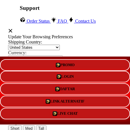
Support
Order Status
FAQ
Contact Us
Update Your Browsing Preferences
Shipping Country:
Currency:
PROMO
Cancel
LOGIN
DAFTAR
Katie:
5'10"
160
LINK ALTERNATIF
Select your person:
LIVE CHAT
Male
Female
Height
Short
Med
Tall