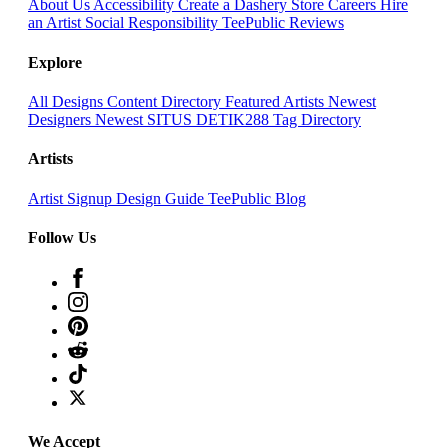
About Us
Accessibility
Create a Dashery Store
Careers
Hire
an Artist
Social Responsibility
TeePublic Reviews
Explore
All Designs
Content Directory
Featured Artists
Newest
Designers
Newest SITUS DETIK288
Tag Directory
Artists
Artist Signup
Design Guide
TeePublic Blog
Follow Us
We Accept