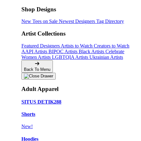
Shop Designs
New Tees on Sale
Newest Designers
Tag Directory
Artist Collections
Featured Designers
Artists to Watch
Creators to Watch
AAPI Artists
BIPOC Artists
Black Artists
Celebrate
Women Artists
LGBTQIA Artists
Ukrainian Artists
Back To Menu
Adult Apparel
SITUS DETIK288
Shorts
New!
Hoodies