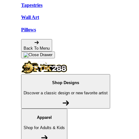
Tapestries
Wall Art
Pillows
Back To Menu
Shop Designs
Discover a classic design or new favorite artist
Apparel
Shop for Adults & Kids