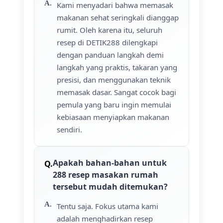
Kami menyadari bahwa memasak
makanan sehat seringkali dianggap
rumit. Oleh karena itu, seluruh
resep di DETIK288 dilengkapi
dengan panduan langkah demi
langkah yang praktis, takaran yang
presisi, dan menggunakan teknik
memasak dasar. Sangat cocok bagi
pemula yang baru ingin memulai
kebiasaan menyiapkan makanan
sendiri.
Apakah bahan-bahan untuk
288 resep masakan rumah
tersebut mudah ditemukan?
Tentu saja. Fokus utama kami
adalah menghadirkan resep