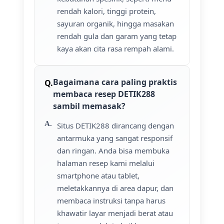
rendah kalori, tinggi protein,
sayuran organik, hingga masakan
rendah gula dan garam yang tetap
kaya akan cita rasa rempah alami.
Bagaimana cara paling praktis
membaca resep DETIK288
sambil memasak?
Situs DETIK288 dirancang dengan
antarmuka yang sangat responsif
dan ringan. Anda bisa membuka
halaman resep kami melalui
smartphone atau tablet,
meletakkannya di area dapur, dan
membaca instruksi tanpa harus
khawatir layar menjadi berat atau