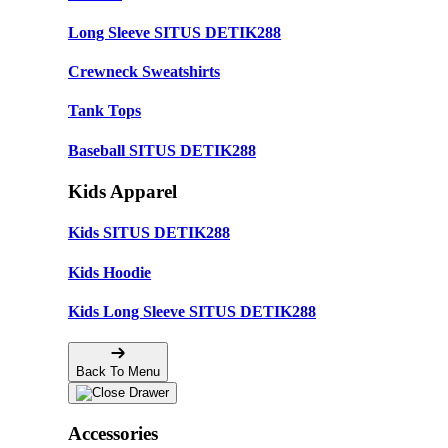
Long Sleeve SITUS DETIK288
Crewneck Sweatshirts
Tank Tops
Baseball SITUS DETIK288
Kids Apparel
Kids SITUS DETIK288
Kids Hoodie
Kids Long Sleeve SITUS DETIK288
Back To Menu
Accessories