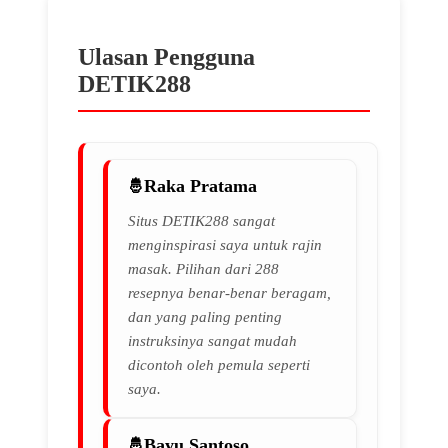
Ulasan Pengguna
DETIK288
Raka Pratama
Situs DETIK288 sangat
menginspirasi saya untuk rajin
masak. Pilihan dari 288
resepnya benar-benar beragam,
dan yang paling penting
instruksinya sangat mudah
dicontoh oleh pemula seperti
saya.
Bayu Santoso