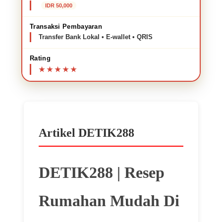
IDR 50,000
Transaksi Pembayaran
Transfer Bank Lokal • E-wallet • QRIS
Rating
Artikel DETIK288
DETIK288 | Resep
Rumahan Mudah Di