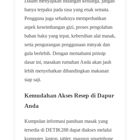
Dalam menyajikan hidangan keluarga, jangan
hanya terpaku pada rasa yang enak semata.
Pengguna juga sebaiknya memperhatikan
aspek keseimbangan gizi, proses pengolahan
bahan baku yang tepat, kebersihan alat masak,
serta pengurangan penggunaan minyak dan
gula berlebih. Dengan memahami prinsip
dasar ini, masakan rumahan Anda akan jauh
lebih menyehatkan dibandingkan makanan
siap saji.
Kemudahan Akses Resep di Dapur
Anda
Kumpulan informasi panduan masak yang
tersedia di DETIK288 dapat diakses melalui
komputer, laptop, tablet, maupun smartphone