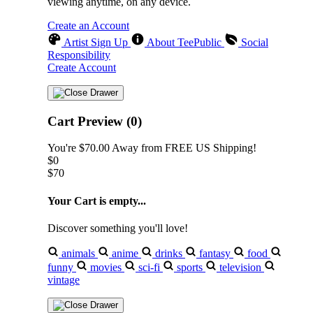
viewing anytime, on any device.
Create an Account
Artist Sign Up
About TeePublic
Social
Responsibility
Create Account
Cart Preview (0)
You're
$70.00
Away from
FREE US Shipping!
$0
$70
Your Cart is empty...
Discover something you'll love!
animals
anime
drinks
fantasy
food
funny
movies
sci-fi
sports
television
vintage