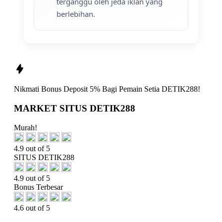
terganggu oleh jeda iklan yang
berlebihan.
Nikmati
Bonus Deposit 5%
Bagi Pemain Setia
DETIK288!
MARKET SITUS DETIK288
Murah!
4.9 out of 5
SITUS DETIK288
4.9 out of 5
Bonus Terbesar
4.6 out of 5