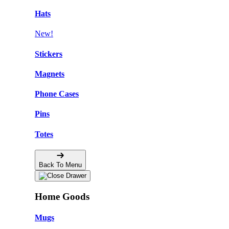
Hats
New!
Stickers
Magnets
Phone Cases
Pins
Totes
Back To Menu
Home Goods
Mugs