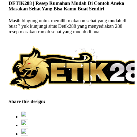
DETIK288 | Resep Rumahan Mudah Di Contoh Aneka
Masakan Sehat Yang Bisa Kamu Buat Sendiri
Masih bingung untuk memilih makanan sehat yang mudah di
buat ? yuk kunjungi situs Detik288 yang menyediakan 288
resep masakan rumah sehat yang mudah di buat.
Share this design: