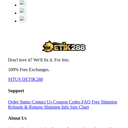
Don't love it? We'll fix it. For free.
100% Free Exchanges.
SITUS DETIK288
Support
Order Status
Contact Us
Coupon Codes
FAQ
Free Shipping
Refunds & Returns
Shipping Info
Size Chart
About Us