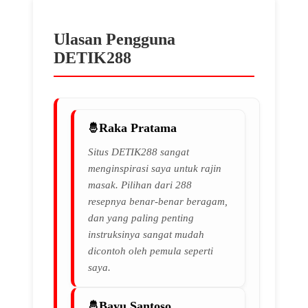
Ulasan Pengguna
DETIK288
Raka Pratama
Situs DETIK288 sangat
menginspirasi saya untuk rajin
masak. Pilihan dari 288
resepnya benar-benar beragam,
dan yang paling penting
instruksinya sangat mudah
dicontoh oleh pemula seperti
saya.
Bayu Santoso