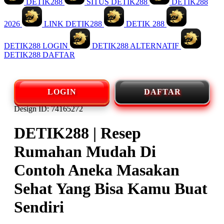
DETIK288
SITUS DETIK288
DETIK288
2026
LINK DETIK288
DETIK 288
DETIK288 LOGIN
DETIK288 ALTERNATIF
DETIK288 DAFTAR
LOGIN
DAFTAR
Design ID: 74165272
DETIK288 | Resep
Rumahan Mudah Di
Contoh Aneka Masakan
Sehat Yang Bisa Kamu Buat
Sendiri