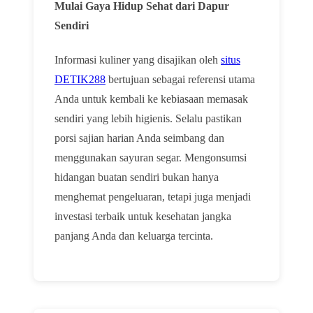
Mulai Gaya Hidup Sehat dari Dapur
Sendiri
Informasi kuliner yang disajikan oleh
situs
DETIK288
bertujuan sebagai referensi utama
Anda untuk kembali ke kebiasaan memasak
sendiri yang lebih higienis. Selalu pastikan
porsi sajian harian Anda seimbang dan
menggunakan sayuran segar. Mengonsumsi
hidangan buatan sendiri bukan hanya
menghemat pengeluaran, tetapi juga menjadi
investasi terbaik untuk kesehatan jangka
panjang Anda dan keluarga tercinta.