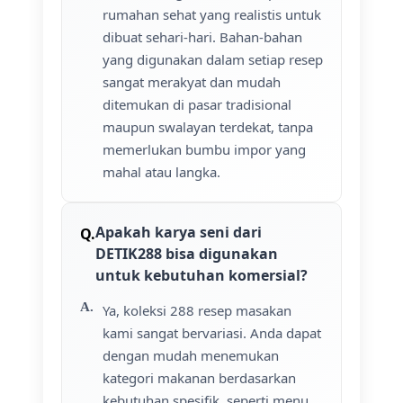
rumahan sehat yang realistis untuk
dibuat sehari-hari. Bahan-bahan
yang digunakan dalam setiap resep
sangat merakyat dan mudah
ditemukan di pasar tradisional
maupun swalayan terdekat, tanpa
memerlukan bumbu impor yang
mahal atau langka.
Apakah karya seni dari
DETIK288 bisa digunakan
untuk kebutuhan komersial?
Ya, koleksi 288 resep masakan
kami sangat bervariasi. Anda dapat
dengan mudah menemukan
kategori makanan berdasarkan
kebutuhan spesifik, seperti menu