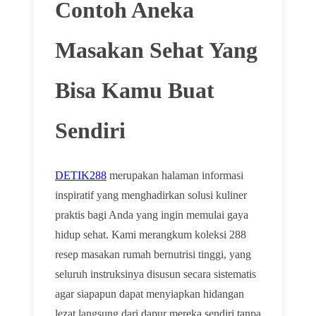
Contoh Aneka
Masakan Sehat Yang
Bisa Kamu Buat
Sendiri
DETIK288
merupakan halaman informasi
inspiratif yang menghadirkan solusi kuliner
praktis bagi Anda yang ingin memulai gaya
hidup sehat. Kami merangkum koleksi 288
resep masakan rumah bernutrisi tinggi, yang
seluruh instruksinya disusun secara sistematis
agar siapapun dapat menyiapkan hidangan
lezat langsung dari dapur mereka sendiri tanpa