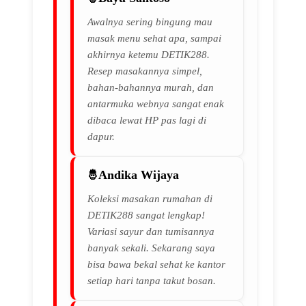
Awalnya sering bingung mau
masak menu sehat apa, sampai
akhirnya ketemu DETIK288.
Resep masakannya simpel,
bahan-bahannya murah, dan
antarmuka webnya sangat enak
dibaca lewat HP pas lagi di
dapur.
Andika Wijaya
Koleksi masakan rumahan di
DETIK288 sangat lengkap!
Variasi sayur dan tumisannya
banyak sekali. Sekarang saya
bisa bawa bekal sehat ke kantor
setiap hari tanpa takut bosan.