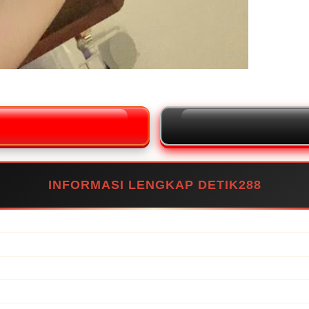
INFORMASI LENGKAP DETIK288