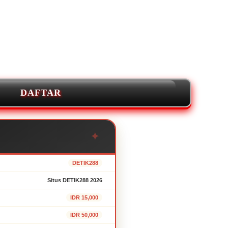
DAFTAR
DETIK288
Situs DETIK288 2026
IDR 15,000
IDR 50,000