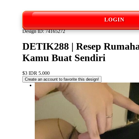
LOGIN
Design ID: 74165272
DETIK288 | Resep Rumaha
Kamu Buat Sendiri
$3
IDR 5.000
Create an account to favorite this design!