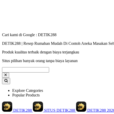
Cari kami di Google : DETIK288
DETIK288 | Resep Rumahan Mudah Di Contoh Aneka Masakan Seha
Produk kualitas terbaik dengan biaya terjangkau
Situs pilihan banyak orang tanpa biaya layanan
Explore Categories
Popular Products
DETIK288
SITUS DETIK288
DETIK288 202