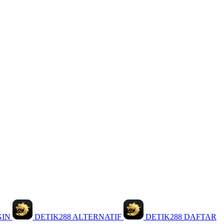
GIN
DETIK288 ALTERNATIF
DETIK288 DAFTAR