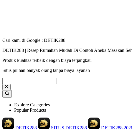
Cari kami di Google : DETIK288
DETIK288 | Resep Rumahan Mudah Di Contoh Aneka Masakan Seha
Produk kualitas terbaik dengan biaya terjangkau
Situs pilihan banyak orang tanpa biaya layanan
Explore Categories
Popular Products
DETIK288
SITUS DETIK288
DETIK288 202