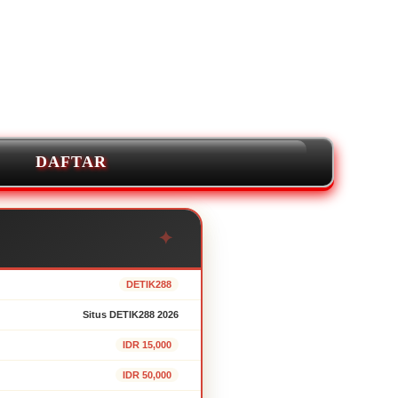
DAFTAR
DETIK288
Situs DETIK288 2026
IDR 15,000
IDR 50,000