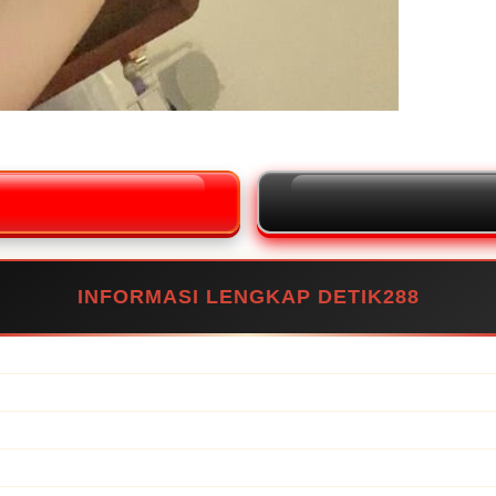
INFORMASI LENGKAP DETIK288