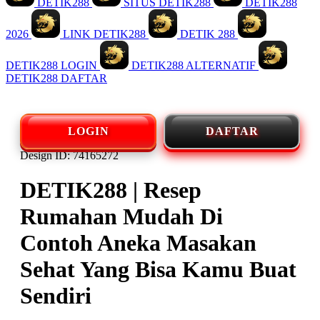
DETIK288
SITUS DETIK288
DETIK288
2026
LINK DETIK288
DETIK 288
DETIK288 LOGIN
DETIK288 ALTERNATIF
DETIK288 DAFTAR
LOGIN
DAFTAR
Design ID: 74165272
DETIK288 | Resep
Rumahan Mudah Di
Contoh Aneka Masakan
Sehat Yang Bisa Kamu Buat
Sendiri