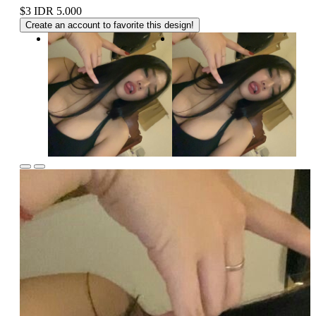
$3
IDR 5.000
Create an account to favorite this design!