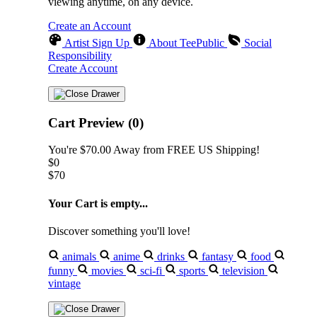
viewing anytime, on any device.
Create an Account
Artist Sign Up
About TeePublic
Social
Responsibility
Create Account
Cart Preview (0)
You're
$70.00
Away from
FREE US Shipping!
$0
$70
Your Cart is empty...
Discover something you'll love!
animals
anime
drinks
fantasy
food
funny
movies
sci-fi
sports
television
vintage