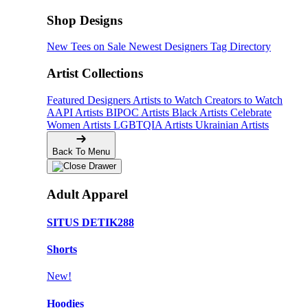
Shop Designs
New Tees on Sale
Newest Designers
Tag Directory
Artist Collections
Featured Designers
Artists to Watch
Creators to Watch
AAPI Artists
BIPOC Artists
Black Artists
Celebrate
Women Artists
LGBTQIA Artists
Ukrainian Artists
Back To Menu
Adult Apparel
SITUS DETIK288
Shorts
New!
Hoodies