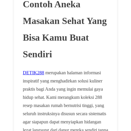
Contoh Aneka
Masakan Sehat Yang
Bisa Kamu Buat
Sendiri
DETIK288
merupakan halaman informasi
inspiratif yang menghadirkan solusi kuliner
praktis bagi Anda yang ingin memulai gaya
hidup sehat. Kami merangkum koleksi 288
resep masakan rumah bernutrisi tinggi, yang
seluruh instruksinya disusun secara sistematis
agar siapapun dapat menyiapkan hidangan
lezat langsung dari dapur mereka sendiri tanpa