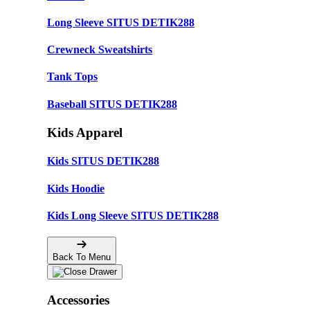
Long Sleeve SITUS DETIK288
Crewneck Sweatshirts
Tank Tops
Baseball SITUS DETIK288
Kids Apparel
Kids SITUS DETIK288
Kids Hoodie
Kids Long Sleeve SITUS DETIK288
Back To Menu
Accessories