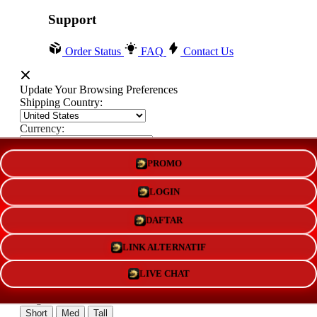
Support
Order Status
FAQ
Contact Us
Update Your Browsing Preferences
Shipping Country:
Currency:
PROMO
Cancel
LOGIN
DAFTAR
Katie:
5'10"
160
LINK ALTERNATIF
Select your person:
LIVE CHAT
Male
Female
Height
Short
Med
Tall