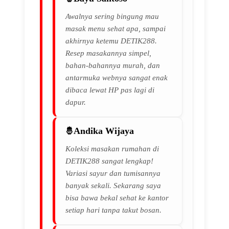
Awalnya sering bingung mau
masak menu sehat apa, sampai
akhirnya ketemu DETIK288.
Resep masakannya simpel,
bahan-bahannya murah, dan
antarmuka webnya sangat enak
dibaca lewat HP pas lagi di
dapur.
Andika Wijaya
Koleksi masakan rumahan di
DETIK288 sangat lengkap!
Variasi sayur dan tumisannya
banyak sekali. Sekarang saya
bisa bawa bekal sehat ke kantor
setiap hari tanpa takut bosan.