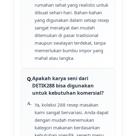
rumahan sehat yang realistis untuk
dibuat sehari-hari. Bahan-bahan
yang digunakan dalam setiap resep
sangat merakyat dan mudah
ditemukan di pasar tradisional
maupun swalayan terdekat, tanpa
memerlukan bumbu impor yang
mahal atau langka.
Apakah karya seni dari
DETIK288 bisa digunakan
untuk kebutuhan komersial?
Ya, koleksi 288 resep masakan
kami sangat bervariasi. Anda dapat
dengan mudah menemukan
kategori makanan berdasarkan
kebutuhan spesifik, seperti menu