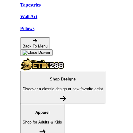
Tapestries
Wall Art
Pillows
Back To Menu
Shop Designs
Discover a classic design or new favorite artist
Apparel
Shop for Adults & Kids