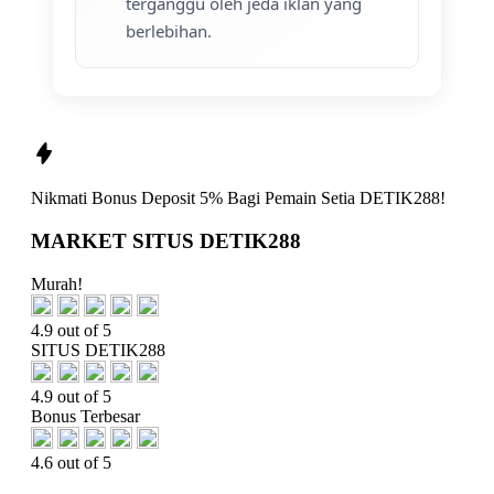
terganggu oleh jeda iklan yang
berlebihan.
Nikmati
Bonus Deposit 5%
Bagi Pemain Setia
DETIK288!
MARKET SITUS DETIK288
Murah!
4.9 out of 5
SITUS DETIK288
4.9 out of 5
Bonus Terbesar
4.6 out of 5