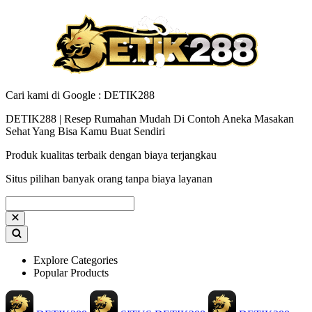
Cari kami di Google : DETIK288
DETIK288 | Resep Rumahan Mudah Di Contoh Aneka Masakan
Sehat Yang Bisa Kamu Buat Sendiri
Produk kualitas terbaik dengan biaya terjangkau
Situs pilihan banyak orang tanpa biaya layanan
Explore Categories
Popular Products