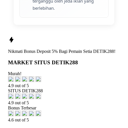
terganggu oleh jeda iklan yang
berlebihan.
Nikmati
Bonus Deposit 5%
Bagi Pemain Setia
DETIK288!
MARKET SITUS DETIK288
Murah!
4.9 out of 5
SITUS DETIK288
4.9 out of 5
Bonus Terbesar
4.6 out of 5