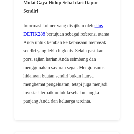
Mulai Gaya Hidup Sehat dari Dapur
Sendiri
Informasi kuliner yang disajikan oleh
situs
DETIK288
bertujuan sebagai referensi utama
Anda untuk kembali ke kebiasaan memasak
sendiri yang lebih higienis. Selalu pastikan
porsi sajian harian Anda seimbang dan
menggunakan sayuran segar. Mengonsumsi
hidangan buatan sendiri bukan hanya
menghemat pengeluaran, tetapi juga menjadi
investasi terbaik untuk kesehatan jangka
panjang Anda dan keluarga tercinta.