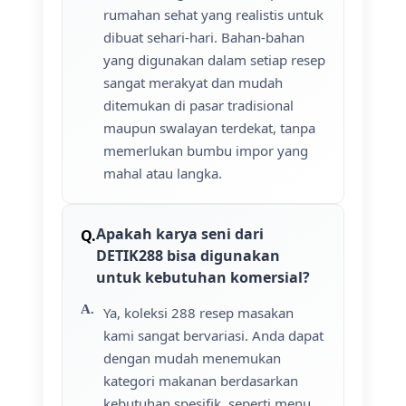
rumahan sehat yang realistis untuk
dibuat sehari-hari. Bahan-bahan
yang digunakan dalam setiap resep
sangat merakyat dan mudah
ditemukan di pasar tradisional
maupun swalayan terdekat, tanpa
memerlukan bumbu impor yang
mahal atau langka.
Apakah karya seni dari
DETIK288 bisa digunakan
untuk kebutuhan komersial?
Ya, koleksi 288 resep masakan
kami sangat bervariasi. Anda dapat
dengan mudah menemukan
kategori makanan berdasarkan
kebutuhan spesifik, seperti menu