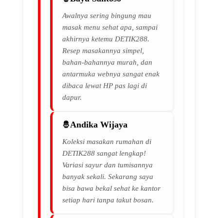
Awalnya sering bingung mau
masak menu sehat apa, sampai
akhirnya ketemu DETIK288.
Resep masakannya simpel,
bahan-bahannya murah, dan
antarmuka webnya sangat enak
dibaca lewat HP pas lagi di
dapur.
Andika Wijaya
Koleksi masakan rumahan di
DETIK288 sangat lengkap!
Variasi sayur dan tumisannya
banyak sekali. Sekarang saya
bisa bawa bekal sehat ke kantor
setiap hari tanpa takut bosan.