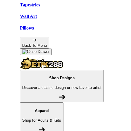
Tapestries
Wall Art
Pillows
Back To Menu
Shop Designs
Discover a classic design or new favorite artist
Apparel
Shop for Adults & Kids