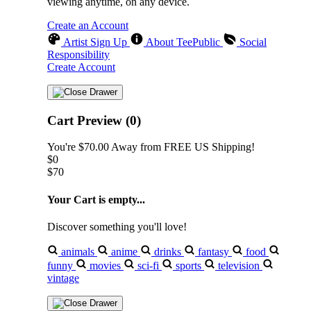
viewing anytime, on any device.
Create an Account
Artist Sign Up
About TeePublic
Social
Responsibility
Create Account
Cart Preview (0)
You're
$70.00
Away from
FREE US Shipping!
$0
$70
Your Cart is empty...
Discover something you'll love!
animals
anime
drinks
fantasy
food
funny
movies
sci-fi
sports
television
vintage