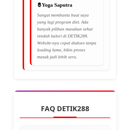
Yoga Saputra
Sangat membantu buat saya
yang lagi program diet. Ada
banyak pilihan masakan sehat
rendah kalori di DETIK288.
Website-nya cepat diakses tanpa
loading lama, bikin proses
masak jadi lebih seru.
FAQ DETIK288