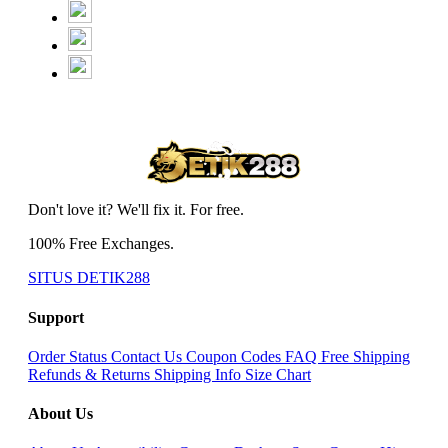
Don't love it? We'll fix it. For free.
100% Free Exchanges.
SITUS DETIK288
Support
Order Status
Contact Us
Coupon Codes
FAQ
Free Shipping
Refunds & Returns
Shipping Info
Size Chart
About Us