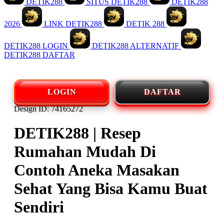
DETIK288
SITUS DETIK288
DETIK288
2026
LINK DETIK288
DETIK 288
DETIK288 LOGIN
DETIK288 ALTERNATIF
DETIK288 DAFTAR
LOGIN
DAFTAR
Design ID: 74165272
DETIK288 | Resep
Rumahan Mudah Di
Contoh Aneka Masakan
Sehat Yang Bisa Kamu Buat
Sendiri