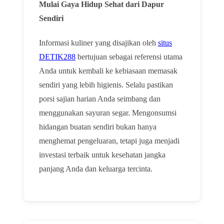
Mulai Gaya Hidup Sehat dari Dapur
Sendiri
Informasi kuliner yang disajikan oleh
situs
DETIK288
bertujuan sebagai referensi utama
Anda untuk kembali ke kebiasaan memasak
sendiri yang lebih higienis. Selalu pastikan
porsi sajian harian Anda seimbang dan
menggunakan sayuran segar. Mengonsumsi
hidangan buatan sendiri bukan hanya
menghemat pengeluaran, tetapi juga menjadi
investasi terbaik untuk kesehatan jangka
panjang Anda dan keluarga tercinta.