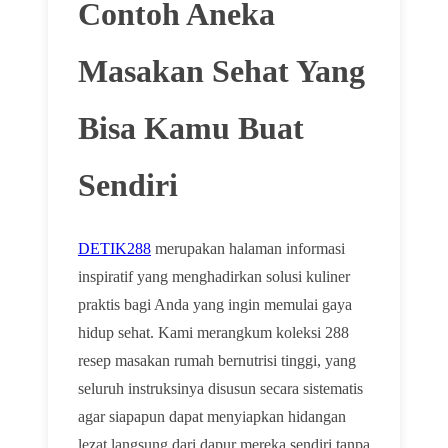
Contoh Aneka
Masakan Sehat Yang
Bisa Kamu Buat
Sendiri
DETIK288
merupakan halaman informasi
inspiratif yang menghadirkan solusi kuliner
praktis bagi Anda yang ingin memulai gaya
hidup sehat. Kami merangkum koleksi 288
resep masakan rumah bernutrisi tinggi, yang
seluruh instruksinya disusun secara sistematis
agar siapapun dapat menyiapkan hidangan
lezat langsung dari dapur mereka sendiri tanpa