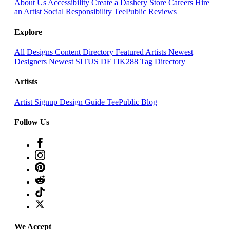
About Us
Accessibility
Create a Dashery Store
Careers
Hire
an Artist
Social Responsibility
TeePublic Reviews
Explore
All Designs
Content Directory
Featured Artists
Newest
Designers
Newest SITUS DETIK288
Tag Directory
Artists
Artist Signup
Design Guide
TeePublic Blog
Follow Us
We Accept