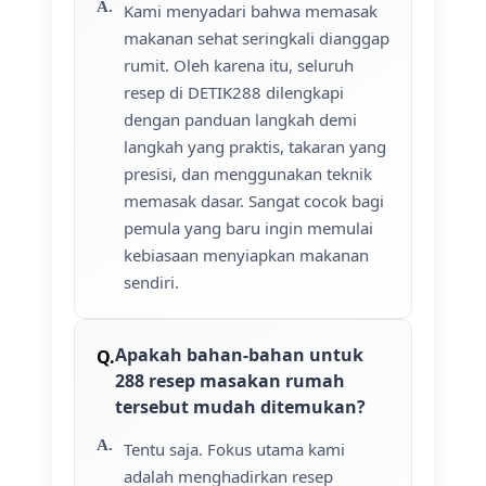
Kami menyadari bahwa memasak
makanan sehat seringkali dianggap
rumit. Oleh karena itu, seluruh
resep di DETIK288 dilengkapi
dengan panduan langkah demi
langkah yang praktis, takaran yang
presisi, dan menggunakan teknik
memasak dasar. Sangat cocok bagi
pemula yang baru ingin memulai
kebiasaan menyiapkan makanan
sendiri.
Apakah bahan-bahan untuk
288 resep masakan rumah
tersebut mudah ditemukan?
Tentu saja. Fokus utama kami
adalah menghadirkan resep