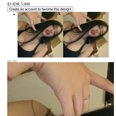
$3
IDR 5.000
Create an account to favorite this design!