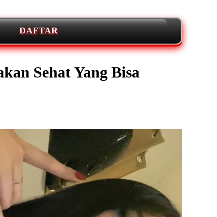
DAFTAR
kan Sehat Yang Bisa