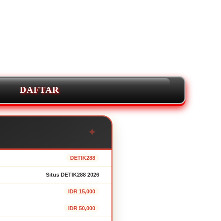
DAFTAR
DETIK288
Situs DETIK288 2026
IDR 15,000
IDR 50,000