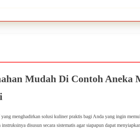
ahan Mudah Di Contoh Aneka M
i
f yang menghadirkan solusi kuliner praktis bagi Anda yang ingin mem
h instruksinya disusun secara sistematis agar siapapun dapat menyiapka