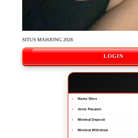
SITUS MAHJONG 2026
LOGIN
Nama Situs
Jenis Pasaran
Minimal Deposit
Minimal Withdraw