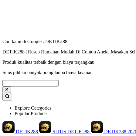
Cari kami di Google : DETIK288
DETIK288 | Resep Rumahan Mudah Di Contoh Aneka Masakan Seha
Produk kualitas terbaik dengan biaya terjangkau
Situs pilihan banyak orang tanpa biaya layanan
Explore Categories
Popular Products
DETIK288
SITUS DETIK288
DETIK288 202