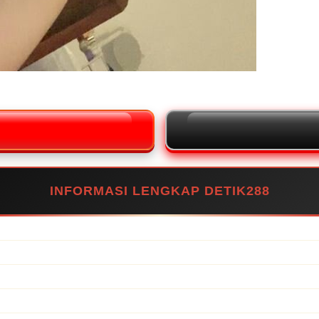
INFORMASI LENGKAP DETIK288