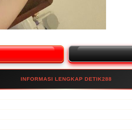
INFORMASI LENGKAP DETIK288