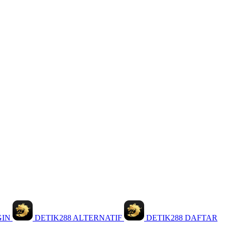
GIN
DETIK288 ALTERNATIF
DETIK288 DAFTAR