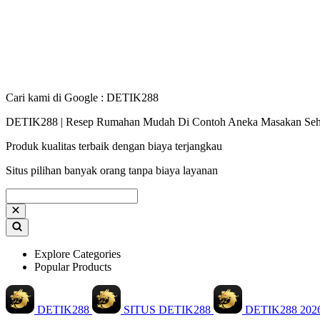
Cari kami di Google : DETIK288
DETIK288 | Resep Rumahan Mudah Di Contoh Aneka Masakan Seha
Produk kualitas terbaik dengan biaya terjangkau
Situs pilihan banyak orang tanpa biaya layanan
Explore Categories
Popular Products
DETIK288
SITUS DETIK288
DETIK288 202