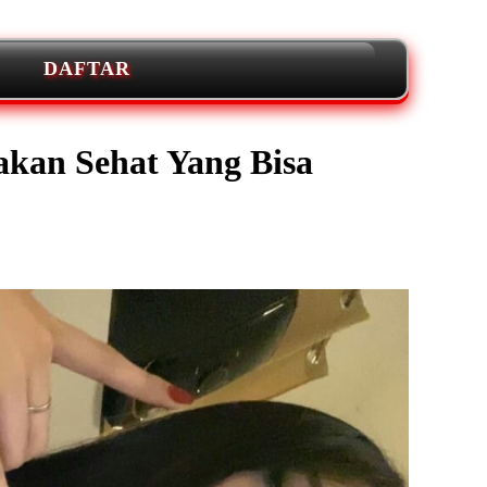
DAFTAR
kan Sehat Yang Bisa