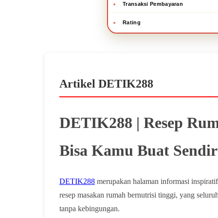
Transaksi Pembayaran
Rating
Artikel DETIK288
DETIK288 | Resep Rum
Bisa Kamu Buat Sendir
DETIK288
merupakan halaman informasi inspirati
resep masakan rumah bernutrisi tinggi, yang seluru
tanpa kebingungan.