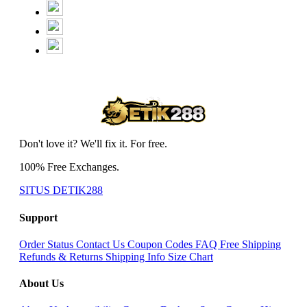
Don't love it? We'll fix it. For free.
100% Free Exchanges.
SITUS DETIK288
Support
Order Status
Contact Us
Coupon Codes
FAQ
Free Shipping
Refunds & Returns
Shipping Info
Size Chart
About Us