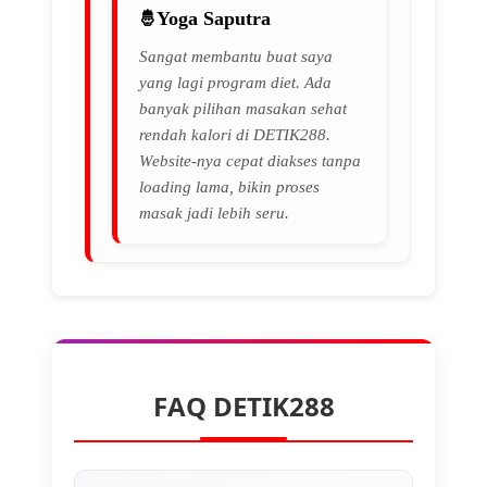
Yoga Saputra
Sangat membantu buat saya
yang lagi program diet. Ada
banyak pilihan masakan sehat
rendah kalori di DETIK288.
Website-nya cepat diakses tanpa
loading lama, bikin proses
masak jadi lebih seru.
FAQ DETIK288