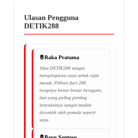
Ulasan Pengguna
DETIK288
Raka Pratama
Situs DETIK288 sangat
menginspirasi saya untuk rajin
masak. Pilihan dari 288
resepnya benar-benar beragam,
dan yang paling penting
instruksinya sangat mudah
dicontoh oleh pemula seperti
saya.
Bayu Santoso