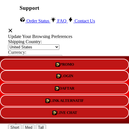
Support
Order Status
FAQ
Contact Us
Update Your Browsing Preferences
Shipping Country:
Currency:
PROMO
Cancel
LOGIN
DAFTAR
Katie:
5'10"
160
LINK ALTERNATIF
Select your person:
LIVE CHAT
Male
Female
Height
Short
Med
Tall