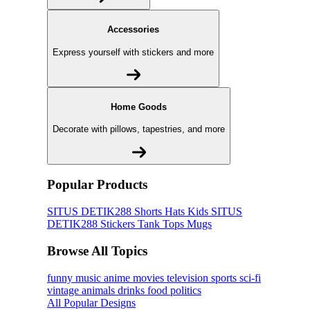
Accessories
Express yourself with stickers and more
Home Goods
Decorate with pillows, tapestries, and more
Popular Products
SITUS DETIK288
Shorts
Hats
Kids SITUS
DETIK288
Stickers
Tank Tops
Mugs
Browse All Topics
funny
music
anime
movies
television
sports
sci-fi
vintage
animals
drinks
food
politics
All Popular Designs