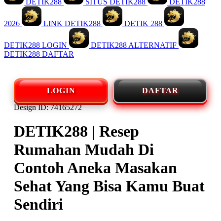
DETIK288
SITUS DETIK288
DETIK288
2026
LINK DETIK288
DETIK 288
DETIK288 LOGIN
DETIK288 ALTERNATIF
DETIK288 DAFTAR
LOGIN
DAFTAR
Design ID: 74165272
DETIK288 | Resep
Rumahan Mudah Di
Contoh Aneka Masakan
Sehat Yang Bisa Kamu Buat
Sendiri