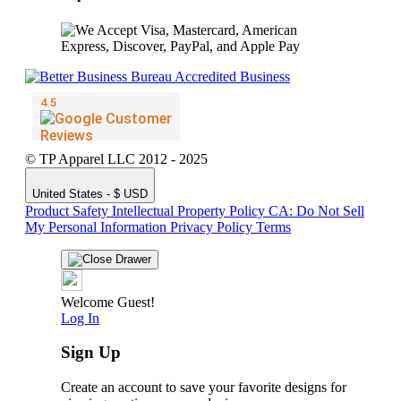
© TP Apparel LLC 2012 - 2025
United States - $ USD
Product Safety
Intellectual Property Policy
CA: Do Not Sell
My Personal Information
Privacy Policy
Terms
Welcome Guest!
Log In
Sign Up
Create an account to save your favorite designs for