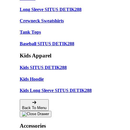
Long Sleeve SITUS DETIK288
Crewneck Sweatshirts
Tank Tops
Baseball SITUS DETIK288
Kids Apparel
Kids SITUS DETIK288
Kids Hoodie
Kids Long Sleeve SITUS DETIK288
Back To Menu
Accessories