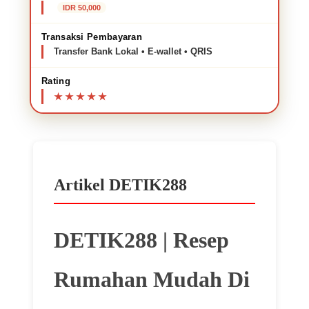
IDR 50,000
Transaksi Pembayaran
Transfer Bank Lokal • E-wallet • QRIS
Rating
Artikel DETIK288
DETIK288 | Resep
Rumahan Mudah Di