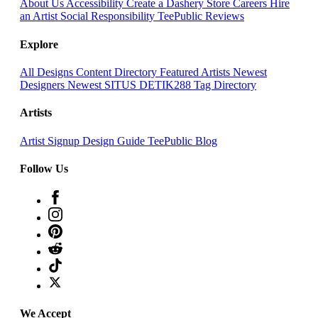
About Us
Accessibility
Create a Dashery Store
Careers
Hire
an Artist
Social Responsibility
TeePublic Reviews
Explore
All Designs
Content Directory
Featured Artists
Newest
Designers
Newest SITUS DETIK288
Tag Directory
Artists
Artist Signup
Design Guide
TeePublic Blog
Follow Us
We Accept