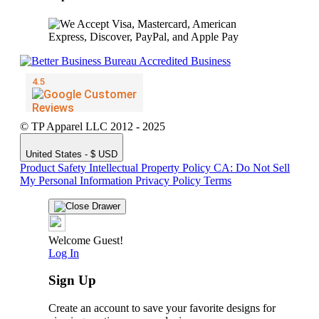
© TP Apparel LLC 2012 - 2025
United States - $ USD
Product Safety
Intellectual Property Policy
CA: Do Not Sell
My Personal Information
Privacy Policy
Terms
Welcome Guest!
Log In
Sign Up
Create an account to save your favorite designs for