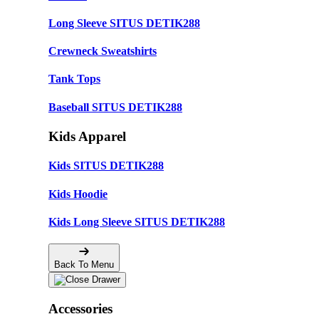
Long Sleeve SITUS DETIK288
Crewneck Sweatshirts
Tank Tops
Baseball SITUS DETIK288
Kids Apparel
Kids SITUS DETIK288
Kids Hoodie
Kids Long Sleeve SITUS DETIK288
Back To Menu
Accessories