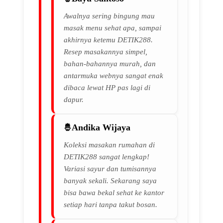
Awalnya sering bingung mau
masak menu sehat apa, sampai
akhirnya ketemu DETIK288.
Resep masakannya simpel,
bahan-bahannya murah, dan
antarmuka webnya sangat enak
dibaca lewat HP pas lagi di
dapur.
Andika Wijaya
Koleksi masakan rumahan di
DETIK288 sangat lengkap!
Variasi sayur dan tumisannya
banyak sekali. Sekarang saya
bisa bawa bekal sehat ke kantor
setiap hari tanpa takut bosan.