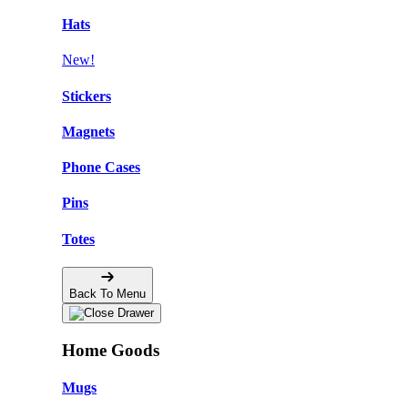
Hats
New!
Stickers
Magnets
Phone Cases
Pins
Totes
Back To Menu
Home Goods
Mugs