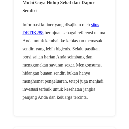
Mulai Gaya Hidup Sehat dari Dapur
Sendiri
Informasi kuliner yang disajikan oleh
situs
DETIK288
bertujuan sebagai referensi utama
Anda untuk kembali ke kebiasaan memasak
sendiri yang lebih higienis. Selalu pastikan
porsi sajian harian Anda seimbang dan
menggunakan sayuran segar. Mengonsumsi
hidangan buatan sendiri bukan hanya
menghemat pengeluaran, tetapi juga menjadi
investasi terbaik untuk kesehatan jangka
panjang Anda dan keluarga tercinta.