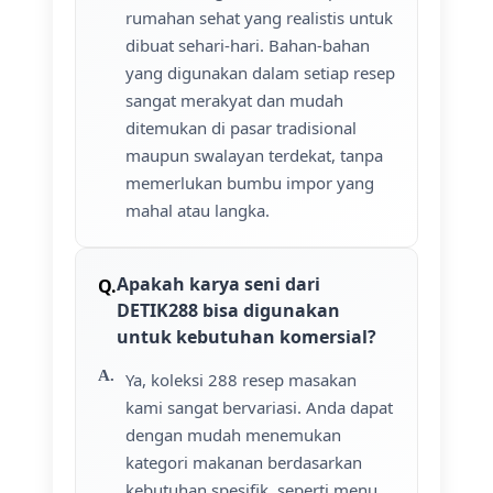
rumahan sehat yang realistis untuk
dibuat sehari-hari. Bahan-bahan
yang digunakan dalam setiap resep
sangat merakyat dan mudah
ditemukan di pasar tradisional
maupun swalayan terdekat, tanpa
memerlukan bumbu impor yang
mahal atau langka.
Apakah karya seni dari
DETIK288 bisa digunakan
untuk kebutuhan komersial?
Ya, koleksi 288 resep masakan
kami sangat bervariasi. Anda dapat
dengan mudah menemukan
kategori makanan berdasarkan
kebutuhan spesifik, seperti menu