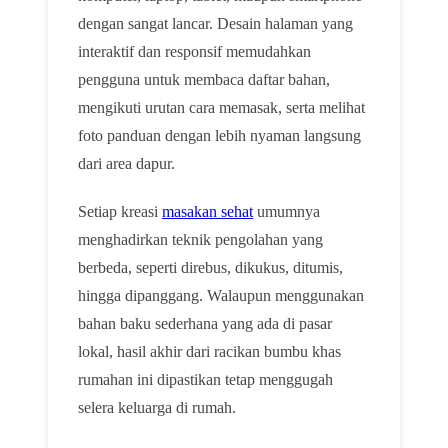
dengan sangat lancar. Desain halaman yang
interaktif dan responsif memudahkan
pengguna untuk membaca daftar bahan,
mengikuti urutan cara memasak, serta melihat
foto panduan dengan lebih nyaman langsung
dari area dapur.
Setiap kreasi
masakan sehat
umumnya
menghadirkan teknik pengolahan yang
berbeda, seperti direbus, dikukus, ditumis,
hingga dipanggang. Walaupun menggunakan
bahan baku sederhana yang ada di pasar
lokal, hasil akhir dari racikan bumbu khas
rumahan ini dipastikan tetap menggugah
selera keluarga di rumah.