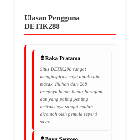
Ulasan Pengguna
DETIK288
Raka Pratama
Situs DETIK288 sangat
menginspirasi saya untuk rajin
masak. Pilihan dari 288
resepnya benar-benar beragam,
dan yang paling penting
instruksinya sangat mudah
dicontoh oleh pemula seperti
saya.
Bayu Santoso