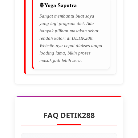
Yoga Saputra
Sangat membantu buat saya
yang lagi program diet. Ada
banyak pilihan masakan sehat
rendah kalori di DETIK288.
Website-nya cepat diakses tanpa
loading lama, bikin proses
masak jadi lebih seru.
FAQ DETIK288