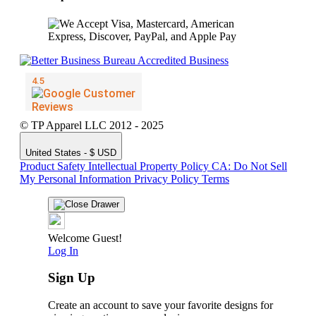
© TP Apparel LLC 2012 - 2025
United States - $ USD
Product Safety
Intellectual Property Policy
CA: Do Not Sell
My Personal Information
Privacy Policy
Terms
Welcome Guest!
Log In
Sign Up
Create an account to save your favorite designs for