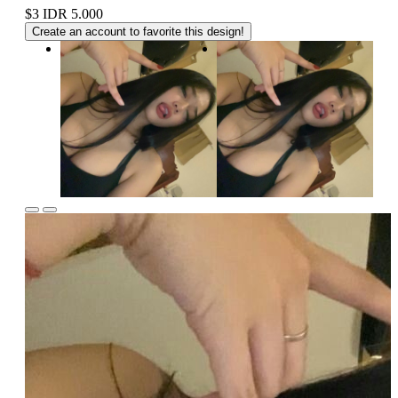
$3
IDR 5.000
Create an account to favorite this design!