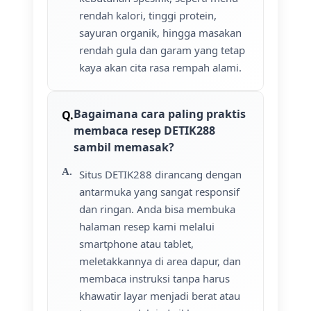
rendah kalori, tinggi protein,
sayuran organik, hingga masakan
rendah gula dan garam yang tetap
kaya akan cita rasa rempah alami.
Bagaimana cara paling praktis
membaca resep DETIK288
sambil memasak?
Situs DETIK288 dirancang dengan
antarmuka yang sangat responsif
dan ringan. Anda bisa membuka
halaman resep kami melalui
smartphone atau tablet,
meletakkannya di area dapur, dan
membaca instruksi tanpa harus
khawatir layar menjadi berat atau