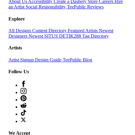
About Us
Accessibility
Create a Dashery Store
Careers
Hire
an Artist
Social Responsibility
TeePublic Reviews
Explore
All Designs
Content Directory
Featured Artists
Newest
Designers
Newest SITUS DETIK288
Tag Directory
Artists
Artist Signup
Design Guide
TeePublic Blog
Follow Us
We Accept