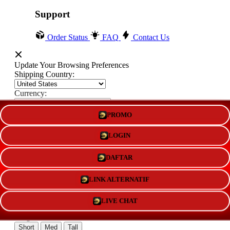
Support
Order Status
FAQ
Contact Us
Update Your Browsing Preferences
Shipping Country:
Currency:
PROMO
Cancel
LOGIN
DAFTAR
Katie:
5'10"
160
LINK ALTERNATIF
Select your person:
LIVE CHAT
Male
Female
Height
Short
Med
Tall