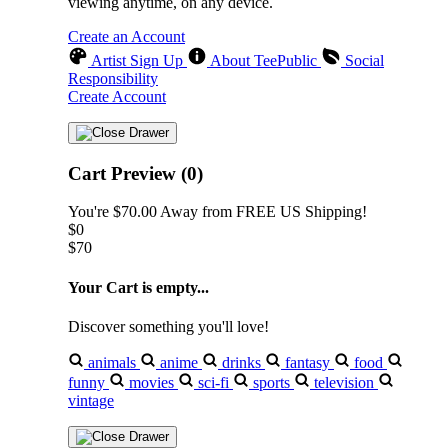
viewing anytime, on any device.
Create an Account
Artist Sign Up
About TeePublic
Social
Responsibility
Create Account
Cart Preview (0)
You're
$70.00
Away from
FREE US Shipping!
$0
$70
Your Cart is empty...
Discover something you'll love!
animals
anime
drinks
fantasy
food
funny
movies
sci-fi
sports
television
vintage