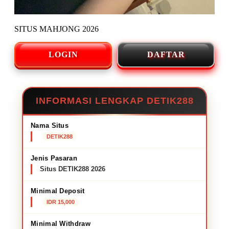
SITUS MAHJONG 2026
LOGIN
DAFTAR
INFORMASI LENGKAP DETIK288
Nama Situs
DETIK288
Jenis Pasaran
Situs DETIK288 2026
Minimal Deposit
IDR 15,000
Minimal Withdraw