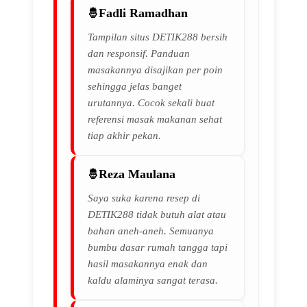
Fadli Ramadhan
Tampilan situs DETIK288 bersih
dan responsif. Panduan
masakannya disajikan per poin
sehingga jelas banget
urutannya. Cocok sekali buat
referensi masak makanan sehat
tiap akhir pekan.
Reza Maulana
Saya suka karena resep di
DETIK288 tidak butuh alat atau
bahan aneh-aneh. Semuanya
bumbu dasar rumah tangga tapi
hasil masakannya enak dan
kaldu alaminya sangat terasa.