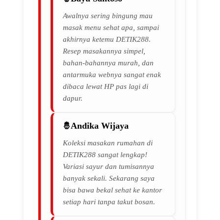
Awalnya sering bingung mau
masak menu sehat apa, sampai
akhirnya ketemu DETIK288.
Resep masakannya simpel,
bahan-bahannya murah, dan
antarmuka webnya sangat enak
dibaca lewat HP pas lagi di
dapur.
Andika Wijaya
Koleksi masakan rumahan di
DETIK288 sangat lengkap!
Variasi sayur dan tumisannya
banyak sekali. Sekarang saya
bisa bawa bekal sehat ke kantor
setiap hari tanpa takut bosan.