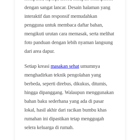
dengan sangat lancar. Desain halaman yang
interaktif dan responsif memudahkan
pengguna untuk membaca daftar bahan,
mengikuti urutan cara memasak, serta melihat
foto panduan dengan lebih nyaman langsung
dari area dapur.
Setiap kreasi
masakan sehat
umumnya
menghadirkan teknik pengolahan yang
berbeda, seperti direbus, dikukus, ditumis,
hingga dipanggang. Walaupun menggunakan
bahan baku sederhana yang ada di pasar
lokal, hasil akhir dari racikan bumbu khas
rumahan ini dipastikan tetap menggugah
selera keluarga di rumah.