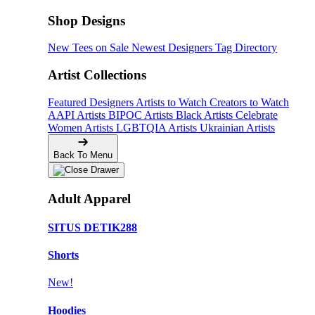
Shop Designs
New Tees on Sale
Newest Designers
Tag Directory
Artist Collections
Featured Designers
Artists to Watch
Creators to Watch
AAPI Artists
BIPOC Artists
Black Artists
Celebrate
Women Artists
LGBTQIA Artists
Ukrainian Artists
Back To Menu
Adult Apparel
SITUS DETIK288
Shorts
New!
Hoodies