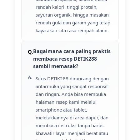
rendah kalori, tinggi protein,
sayuran organik, hingga masakan
rendah gula dan garam yang tetap
kaya akan cita rasa rempah alami.
Bagaimana cara paling praktis
membaca resep DETIK288
sambil memasak?
Situs DETIK288 dirancang dengan
antarmuka yang sangat responsif
dan ringan. Anda bisa membuka
halaman resep kami melalui
smartphone atau tablet,
meletakkannya di area dapur, dan
membaca instruksi tanpa harus
khawatir layar menjadi berat atau