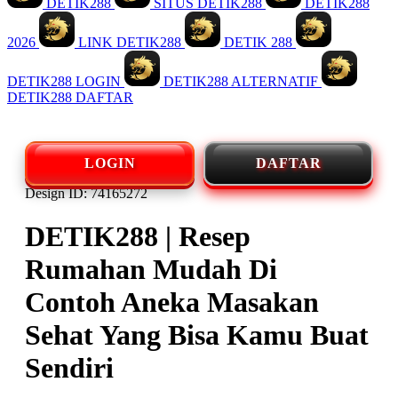
DETIK288
SITUS DETIK288
DETIK288
2026
LINK DETIK288
DETIK 288
DETIK288 LOGIN
DETIK288 ALTERNATIF
DETIK288 DAFTAR
LOGIN
DAFTAR
Design ID: 74165272
DETIK288 | Resep
Rumahan Mudah Di
Contoh Aneka Masakan
Sehat Yang Bisa Kamu Buat
Sendiri