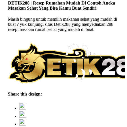
DETIK288 | Resep Rumahan Mudah Di Contoh Aneka
Masakan Sehat Yang Bisa Kamu Buat Sendiri
Masih bingung untuk memilih makanan sehat yang mudah di
buat ? yuk kunjungi situs Detik288 yang menyediakan 288
resep masakan rumah sehat yang mudah di buat.
Share this design: