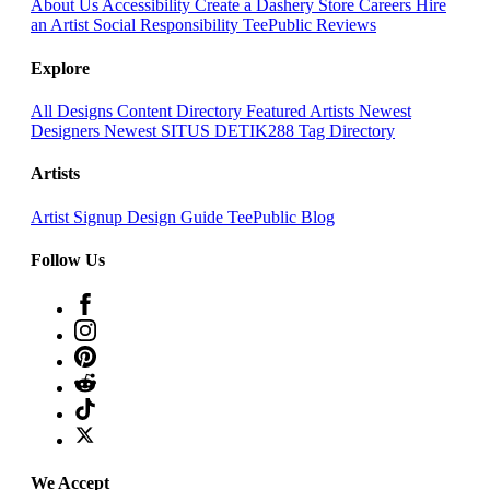
About Us
Accessibility
Create a Dashery Store
Careers
Hire
an Artist
Social Responsibility
TeePublic Reviews
Explore
All Designs
Content Directory
Featured Artists
Newest
Designers
Newest SITUS DETIK288
Tag Directory
Artists
Artist Signup
Design Guide
TeePublic Blog
Follow Us
We Accept