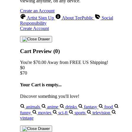
viewing anytime, on any device.
Create an Account
Artist Sign Up
About TeePublic
Social
Responsibility
Create Account
Cart Preview (0)
You're
$70.00
Away from
FREE US Shipping!
$0
$70
Your Cart is empty...
Discover something you'll love!
animals
anime
drinks
fantasy
food
funny
movies
sci-fi
sports
television
vintage