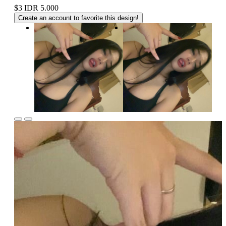
$3
IDR 5.000
Create an account to favorite this design!