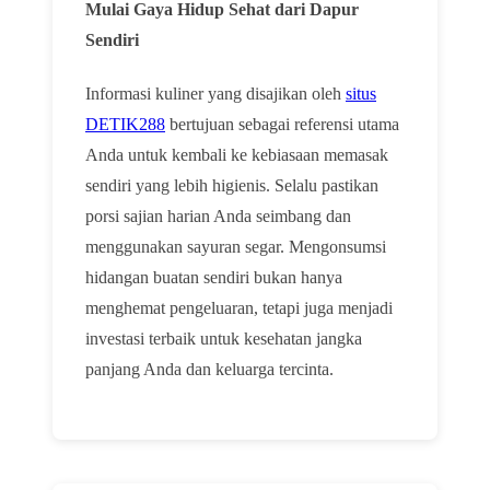
Mulai Gaya Hidup Sehat dari Dapur
Sendiri
Informasi kuliner yang disajikan oleh
situs
DETIK288
bertujuan sebagai referensi utama
Anda untuk kembali ke kebiasaan memasak
sendiri yang lebih higienis. Selalu pastikan
porsi sajian harian Anda seimbang dan
menggunakan sayuran segar. Mengonsumsi
hidangan buatan sendiri bukan hanya
menghemat pengeluaran, tetapi juga menjadi
investasi terbaik untuk kesehatan jangka
panjang Anda dan keluarga tercinta.