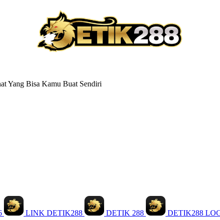
t Yang Bisa Kamu Buat Sendiri
6
LINK DETIK288
DETIK 288
DETIK288 LO