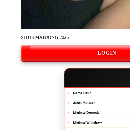
SITUS MAHJONG 2026
LOGIN
Nama Situs
Jenis Pasaran
Minimal Deposit
Minimal Withdraw