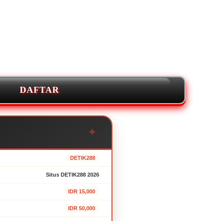
DAFTAR
DETIK288
Situs DETIK288 2026
IDR 15,000
IDR 50,000