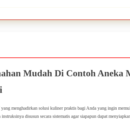
ahan Mudah Di Contoh Aneka M
i
f yang menghadirkan solusi kuliner praktis bagi Anda yang ingin mem
h instruksinya disusun secara sistematis agar siapapun dapat menyiapka