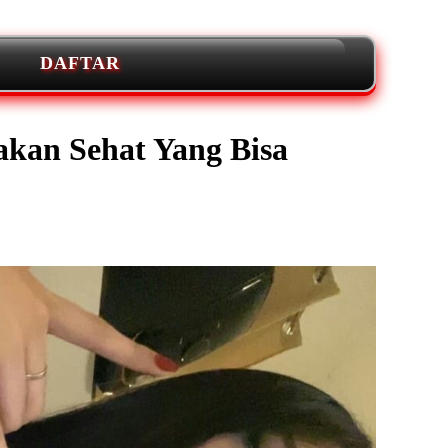
DAFTAR
kan Sehat Yang Bisa