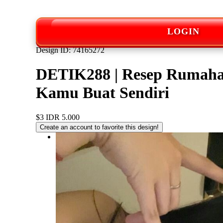
LOGIN
Design ID: 74165272
DETIK288 | Resep Rumaha
Kamu Buat Sendiri
$3
IDR 5.000
Create an account to favorite this design!