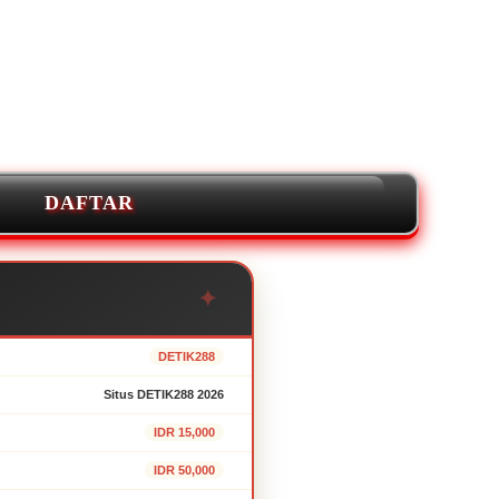
DAFTAR
DETIK288
Situs DETIK288 2026
IDR 15,000
IDR 50,000