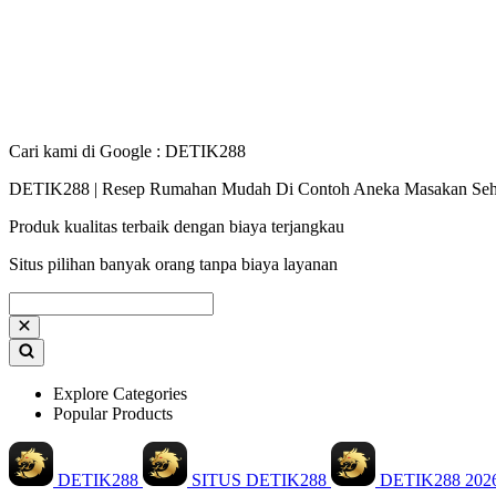
Cari kami di Google : DETIK288
DETIK288 | Resep Rumahan Mudah Di Contoh Aneka Masakan Seha
Produk kualitas terbaik dengan biaya terjangkau
Situs pilihan banyak orang tanpa biaya layanan
Explore Categories
Popular Products
DETIK288
SITUS DETIK288
DETIK288 202