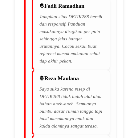
Fadli Ramadhan
Tampilan situs DETIK288 bersih
dan responsif. Panduan
masakannya disajikan per poin
sehingga jelas banget
urutannya. Cocok sekali buat
referensi masak makanan sehat
tiap akhir pekan.
Reza Maulana
Saya suka karena resep di
DETIK288 tidak butuh alat atau
bahan aneh-aneh. Semuanya
bumbu dasar rumah tangga tapi
hasil masakannya enak dan
kaldu alaminya sangat terasa.