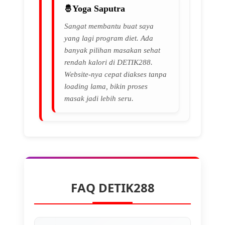
Yoga Saputra
Sangat membantu buat saya
yang lagi program diet. Ada
banyak pilihan masakan sehat
rendah kalori di DETIK288.
Website-nya cepat diakses tanpa
loading lama, bikin proses
masak jadi lebih seru.
FAQ DETIK288