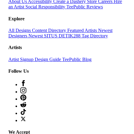
About Us
Accessibility
Create a Dashery Store
Careers
Hire
an Artist
Social Responsibility
TeePublic Reviews
Explore
All Designs
Content Directory
Featured Artists
Newest
Designers
Newest SITUS DETIK288
Tag Directory
Artists
Artist Signup
Design Guide
TeePublic Blog
Follow Us
We Accept