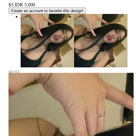
$3
IDR 5.000
Create an account to favorite this design!