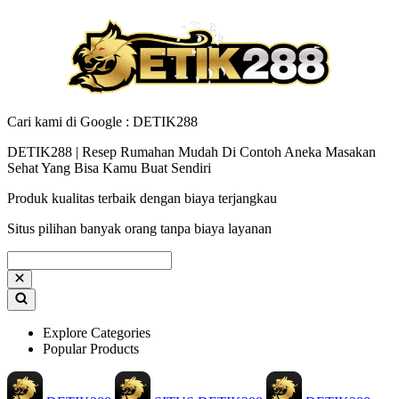
Cari kami di Google : DETIK288
DETIK288 | Resep Rumahan Mudah Di Contoh Aneka Masakan
Sehat Yang Bisa Kamu Buat Sendiri
Produk kualitas terbaik dengan biaya terjangkau
Situs pilihan banyak orang tanpa biaya layanan
Explore Categories
Popular Products