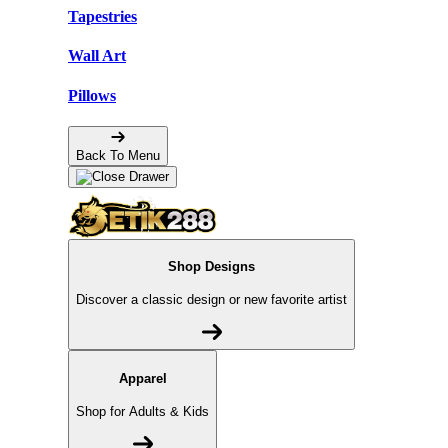
Tapestries
Wall Art
Pillows
Back To Menu
Shop Designs
Discover a classic design or new favorite artist
Apparel
Shop for Adults & Kids