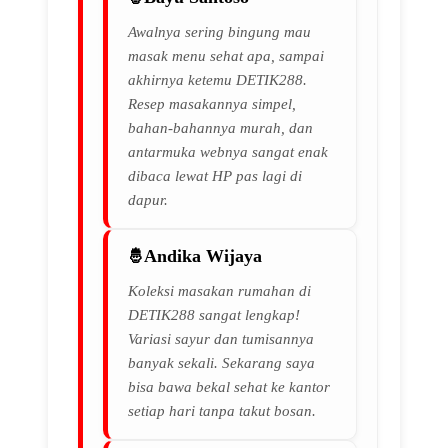
Awalnya sering bingung mau
masak menu sehat apa, sampai
akhirnya ketemu DETIK288.
Resep masakannya simpel,
bahan-bahannya murah, dan
antarmuka webnya sangat enak
dibaca lewat HP pas lagi di
dapur.
Andika Wijaya
Koleksi masakan rumahan di
DETIK288 sangat lengkap!
Variasi sayur dan tumisannya
banyak sekali. Sekarang saya
bisa bawa bekal sehat ke kantor
setiap hari tanpa takut bosan.