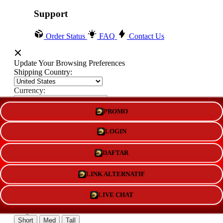
Support
Order Status
FAQ
Contact Us
Update Your Browsing Preferences
Shipping Country:
Currency:
PROMO
Cancel
LOGIN
DAFTAR
Katie:
5'10"
160
LINK ALTERNATIF
Select your person:
LIVE CHAT
Male
Female
Height
Short
Med
Tall