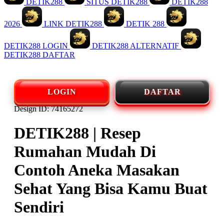
DETIK288
SITUS DETIK288
DETIK288
2026
LINK DETIK288
DETIK 288
DETIK288 LOGIN
DETIK288 ALTERNATIF
DETIK288 DAFTAR
LOGIN
DAFTAR
Design ID: 74165272
DETIK288 | Resep
Rumahan Mudah Di
Contoh Aneka Masakan
Sehat Yang Bisa Kamu Buat
Sendiri