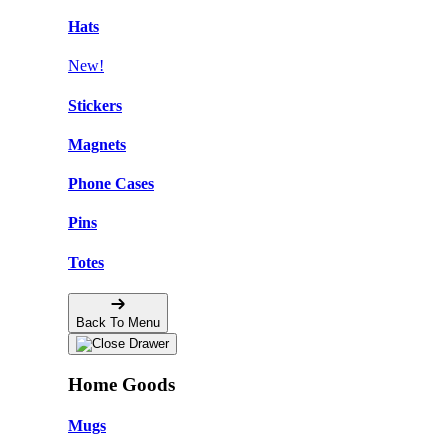
Hats
New!
Stickers
Magnets
Phone Cases
Pins
Totes
Back To Menu
Home Goods
Mugs