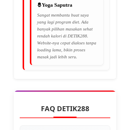
Yoga Saputra
Sangat membantu buat saya
yang lagi program diet. Ada
banyak pilihan masakan sehat
rendah kalori di DETIK288.
Website-nya cepat diakses tanpa
loading lama, bikin proses
masak jadi lebih seru.
FAQ DETIK288