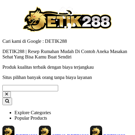
Cari kami di Google : DETIK288
DETIK288 | Resep Rumahan Mudah Di Contoh Aneka Masakan
Sehat Yang Bisa Kamu Buat Sendiri
Produk kualitas terbaik dengan biaya terjangkau
Situs pilihan banyak orang tanpa biaya layanan
Explore Categories
Popular Products