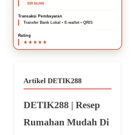
IDR 50,000
Transaksi Pembayaran
Transfer Bank Lokal • E-wallet • QRIS
Rating
Artikel DETIK288
DETIK288 | Resep
Rumahan Mudah Di