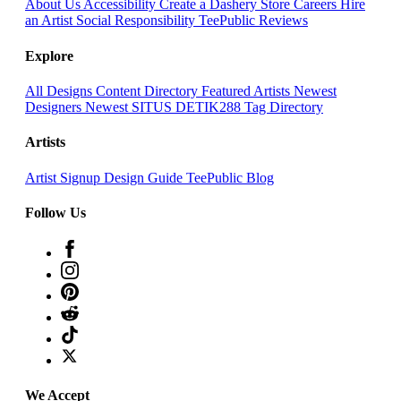
About Us
Accessibility
Create a Dashery Store
Careers
Hire
an Artist
Social Responsibility
TeePublic Reviews
Explore
All Designs
Content Directory
Featured Artists
Newest
Designers
Newest SITUS DETIK288
Tag Directory
Artists
Artist Signup
Design Guide
TeePublic Blog
Follow Us
We Accept