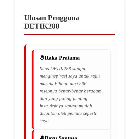
Ulasan Pengguna
DETIK288
Raka Pratama
Situs DETIK288 sangat
menginspirasi saya untuk rajin
masak. Pilihan dari 288
resepnya benar-benar beragam,
dan yang paling penting
instruksinya sangat mudah
dicontoh oleh pemula seperti
saya.
Bayu Santoso