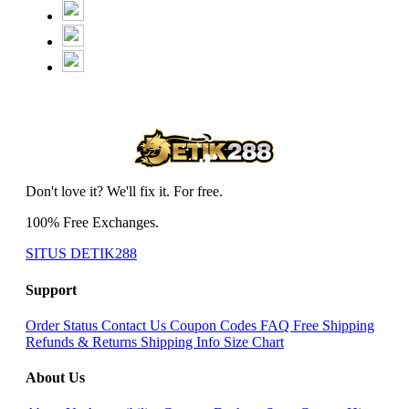
Don't love it? We'll fix it. For free.
100% Free Exchanges.
SITUS DETIK288
Support
Order Status
Contact Us
Coupon Codes
FAQ
Free Shipping
Refunds & Returns
Shipping Info
Size Chart
About Us