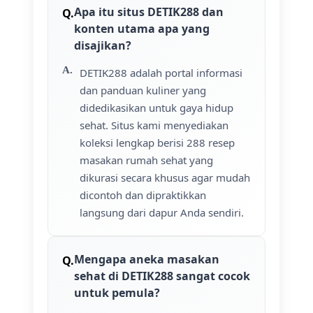
Apa itu situs DETIK288 dan
konten utama apa yang
disajikan?
DETIK288 adalah portal informasi
dan panduan kuliner yang
didedikasikan untuk gaya hidup
sehat. Situs kami menyediakan
koleksi lengkap berisi 288 resep
masakan rumah sehat yang
dikurasi secara khusus agar mudah
dicontoh dan dipraktikkan
langsung dari dapur Anda sendiri.
Mengapa aneka masakan
sehat di DETIK288 sangat cocok
untuk pemula?