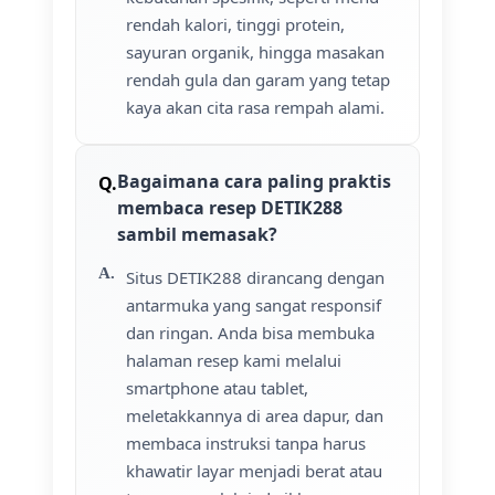
rendah kalori, tinggi protein,
sayuran organik, hingga masakan
rendah gula dan garam yang tetap
kaya akan cita rasa rempah alami.
Bagaimana cara paling praktis
membaca resep DETIK288
sambil memasak?
Situs DETIK288 dirancang dengan
antarmuka yang sangat responsif
dan ringan. Anda bisa membuka
halaman resep kami melalui
smartphone atau tablet,
meletakkannya di area dapur, dan
membaca instruksi tanpa harus
khawatir layar menjadi berat atau