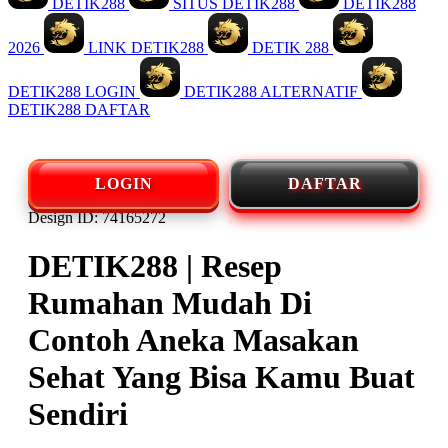
DETIK288
SITUS DETIK288
DETIK288
2026
LINK DETIK288
DETIK 288
DETIK288 LOGIN
DETIK288 ALTERNATIF
DETIK288 DAFTAR
LOGIN
DAFTAR
Design ID: 74165272
DETIK288 | Resep
Rumahan Mudah Di
Contoh Aneka Masakan
Sehat Yang Bisa Kamu Buat
Sendiri