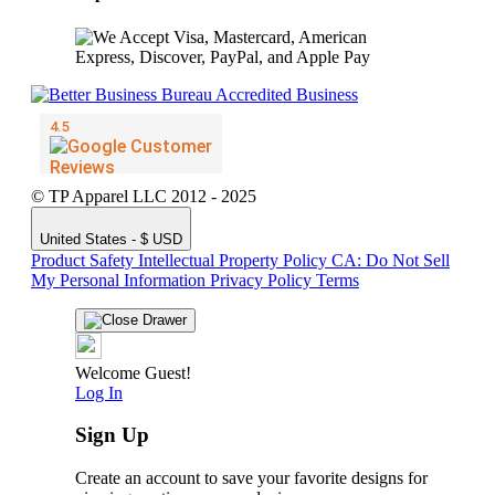
© TP Apparel LLC 2012 - 2025
United States - $ USD
Product Safety
Intellectual Property Policy
CA: Do Not Sell
My Personal Information
Privacy Policy
Terms
Welcome Guest!
Log In
Sign Up
Create an account to save your favorite designs for