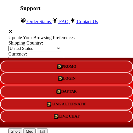
Support
Order Status
FAQ
Contact Us
Update Your Browsing Preferences
Shipping Country:
Currency:
PROMO
Cancel
LOGIN
DAFTAR
Katie:
5'10"
160
LINK ALTERNATIF
Select your person:
LIVE CHAT
Male
Female
Height
Short
Med
Tall