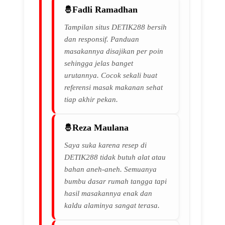
Fadli Ramadhan
Tampilan situs DETIK288 bersih
dan responsif. Panduan
masakannya disajikan per poin
sehingga jelas banget
urutannya. Cocok sekali buat
referensi masak makanan sehat
tiap akhir pekan.
Reza Maulana
Saya suka karena resep di
DETIK288 tidak butuh alat atau
bahan aneh-aneh. Semuanya
bumbu dasar rumah tangga tapi
hasil masakannya enak dan
kaldu alaminya sangat terasa.