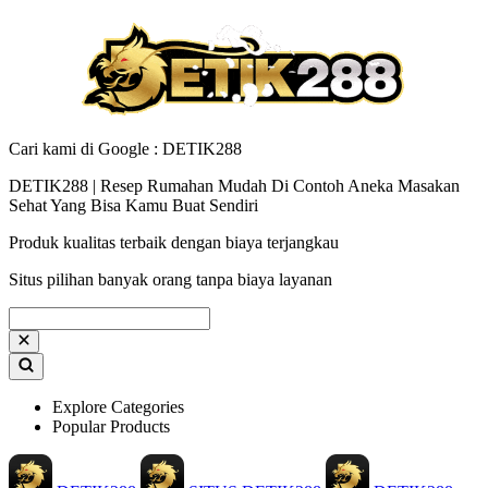
Cari kami di Google : DETIK288
DETIK288 | Resep Rumahan Mudah Di Contoh Aneka Masakan
Sehat Yang Bisa Kamu Buat Sendiri
Produk kualitas terbaik dengan biaya terjangkau
Situs pilihan banyak orang tanpa biaya layanan
Explore Categories
Popular Products