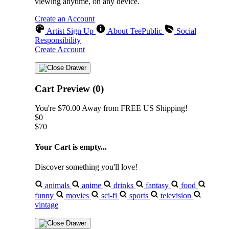
viewing anytime, on any device.
Create an Account
Artist Sign Up
About TeePublic
Social
Responsibility
Create Account
Cart Preview (0)
You're
$70.00
Away from
FREE US Shipping!
$0
$70
Your Cart is empty...
Discover something you'll love!
animals
anime
drinks
fantasy
food
funny
movies
sci-fi
sports
television
vintage