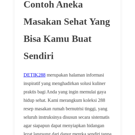
Contoh Aneka
Masakan Sehat Yang
Bisa Kamu Buat
Sendiri
DETIK288
merupakan halaman informasi
inspiratif yang menghadirkan solusi kuliner
praktis bagi Anda yang ingin memulai gaya
hidup sehat. Kami merangkum koleksi 288
resep masakan rumah bernutrisi tinggi, yang
seluruh instruksinya disusun secara sistematis
agar siapapun dapat menyiapkan hidangan
lezat langsung dari dapur mereka sendiri tanpa