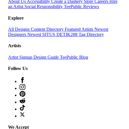
About Us
Accessibility
Create a Dashery Store
Careers
Hire
an Artist
Social Responsibility
TeePublic Reviews
Explore
All Designs
Content Directory
Featured Artists
Newest
Designers
Newest SITUS DETIK288
Tag Directory
Artists
Artist Signup
Design Guide
TeePublic Blog
Follow Us
We Accept