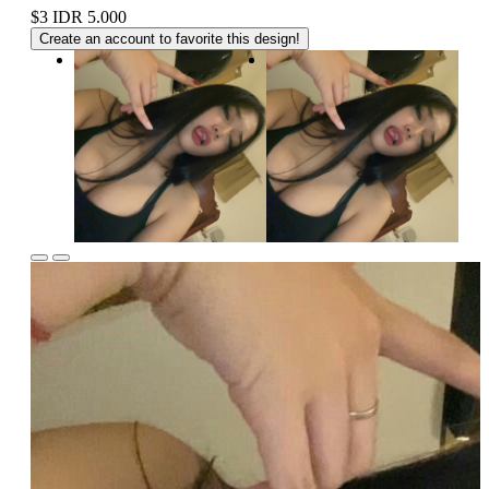
$3
IDR 5.000
Create an account to favorite this design!