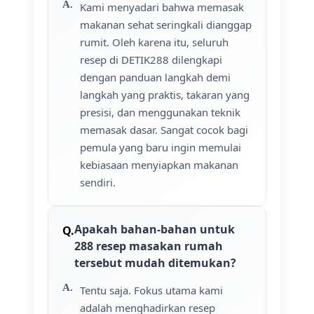
Kami menyadari bahwa memasak
makanan sehat seringkali dianggap
rumit. Oleh karena itu, seluruh
resep di DETIK288 dilengkapi
dengan panduan langkah demi
langkah yang praktis, takaran yang
presisi, dan menggunakan teknik
memasak dasar. Sangat cocok bagi
pemula yang baru ingin memulai
kebiasaan menyiapkan makanan
sendiri.
Apakah bahan-bahan untuk
288 resep masakan rumah
tersebut mudah ditemukan?
Tentu saja. Fokus utama kami
adalah menghadirkan resep