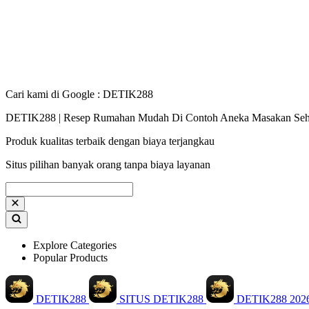
Cari kami di Google : DETIK288
DETIK288 | Resep Rumahan Mudah Di Contoh Aneka Masakan Seha
Produk kualitas terbaik dengan biaya terjangkau
Situs pilihan banyak orang tanpa biaya layanan
Explore Categories
Popular Products
DETIK288
SITUS DETIK288
DETIK288 202