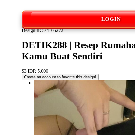
LOGIN
Design ID: 74165272
DETIK288 | Resep Rumaha
Kamu Buat Sendiri
$3
IDR 5.000
Create an account to favorite this design!