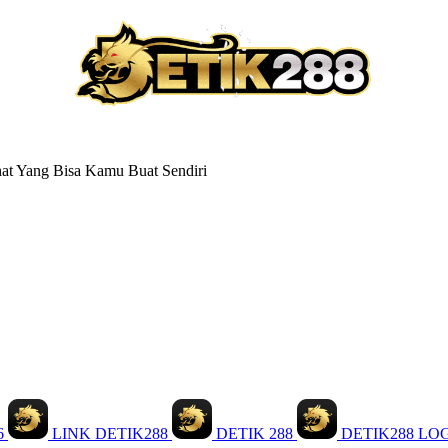
t Yang Bisa Kamu Buat Sendiri
6
LINK DETIK288
DETIK 288
DETIK288 LO