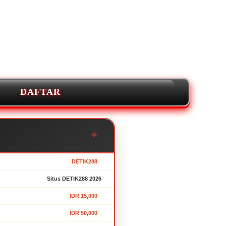
DAFTAR
DETIK288
Situs DETIK288 2026
IDR 15,000
IDR 50,000