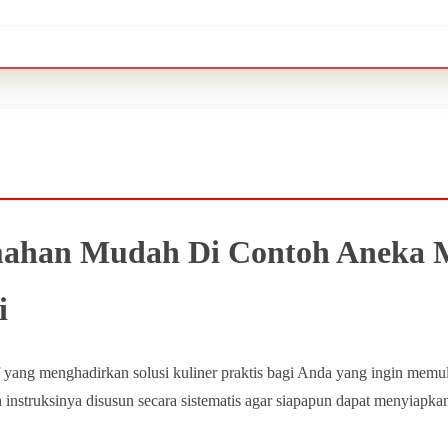
ahan Mudah Di Contoh Aneka M
i
f yang menghadirkan solusi kuliner praktis bagi Anda yang ingin mem
h instruksinya disusun secara sistematis agar siapapun dapat menyiapka