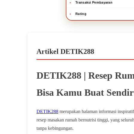
Transaksi Pembayaran
Rating
Artikel DETIK288
DETIK288 | Resep Rum
Bisa Kamu Buat Sendir
DETIK288
merupakan halaman informasi inspirati
resep masakan rumah bernutrisi tinggi, yang seluru
tanpa kebingungan.