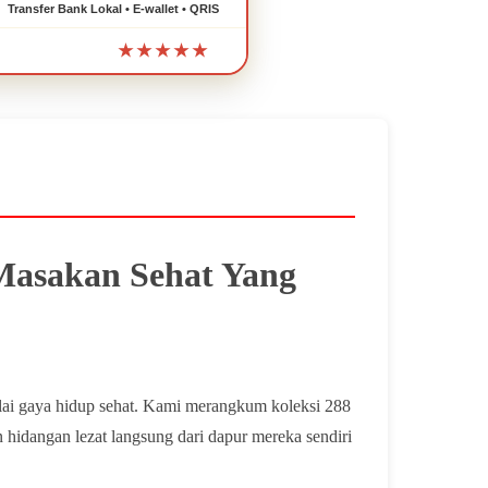
Transfer Bank Lokal • E-wallet • QRIS
asakan Sehat Yang
ulai gaya hidup sehat. Kami merangkum koleksi 288
n hidangan lezat langsung dari dapur mereka sendiri