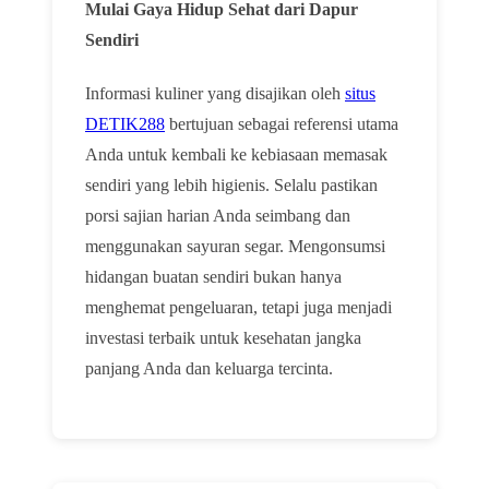
Mulai Gaya Hidup Sehat dari Dapur
Sendiri
Informasi kuliner yang disajikan oleh
situs
DETIK288
bertujuan sebagai referensi utama
Anda untuk kembali ke kebiasaan memasak
sendiri yang lebih higienis. Selalu pastikan
porsi sajian harian Anda seimbang dan
menggunakan sayuran segar. Mengonsumsi
hidangan buatan sendiri bukan hanya
menghemat pengeluaran, tetapi juga menjadi
investasi terbaik untuk kesehatan jangka
panjang Anda dan keluarga tercinta.