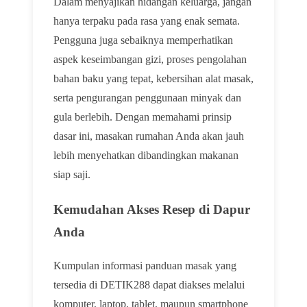
Dalam menyajikan hidangan keluarga, jangan
hanya terpaku pada rasa yang enak semata.
Pengguna juga sebaiknya memperhatikan
aspek keseimbangan gizi, proses pengolahan
bahan baku yang tepat, kebersihan alat masak,
serta pengurangan penggunaan minyak dan
gula berlebih. Dengan memahami prinsip
dasar ini, masakan rumahan Anda akan jauh
lebih menyehatkan dibandingkan makanan
siap saji.
Kemudahan Akses Resep di Dapur
Anda
Kumpulan informasi panduan masak yang
tersedia di DETIK288 dapat diakses melalui
komputer, laptop, tablet, maupun smartphone