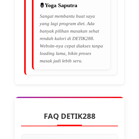
Yoga Saputra
Sangat membantu buat saya
yang lagi program diet. Ada
banyak pilihan masakan sehat
rendah kalori di DETIK288.
Website-nya cepat diakses tanpa
loading lama, bikin proses
masak jadi lebih seru.
FAQ DETIK288