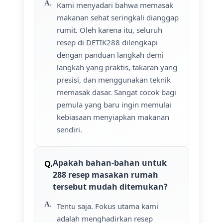
Kami menyadari bahwa memasak
makanan sehat seringkali dianggap
rumit. Oleh karena itu, seluruh
resep di DETIK288 dilengkapi
dengan panduan langkah demi
langkah yang praktis, takaran yang
presisi, dan menggunakan teknik
memasak dasar. Sangat cocok bagi
pemula yang baru ingin memulai
kebiasaan menyiapkan makanan
sendiri.
Apakah bahan-bahan untuk
288 resep masakan rumah
tersebut mudah ditemukan?
Tentu saja. Fokus utama kami
adalah menghadirkan resep