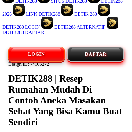
DETIK288
SITUS DETIK288
DETIK288
2026
LINK DETIK288
DETIK 288
DETIK288 LOGIN
DETIK288 ALTERNATIF
DETIK288 DAFTAR
LOGIN
DAFTAR
Design ID: 74165272
DETIK288 | Resep
Rumahan Mudah Di
Contoh Aneka Masakan
Sehat Yang Bisa Kamu Buat
Sendiri