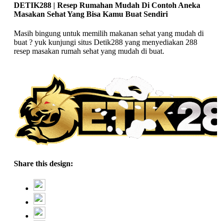
DETIK288 | Resep Rumahan Mudah Di Contoh Aneka
Masakan Sehat Yang Bisa Kamu Buat Sendiri
Masih bingung untuk memilih makanan sehat yang mudah di
buat ? yuk kunjungi situs Detik288 yang menyediakan 288
resep masakan rumah sehat yang mudah di buat.
Share this design: