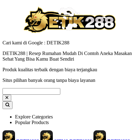
Cari kami di Google : DETIK288
DETIK288 | Resep Rumahan Mudah Di Contoh Aneka Masakan
Sehat Yang Bisa Kamu Buat Sendiri
Produk kualitas terbaik dengan biaya terjangkau
Situs pilihan banyak orang tanpa biaya layanan
Explore Categories
Popular Products