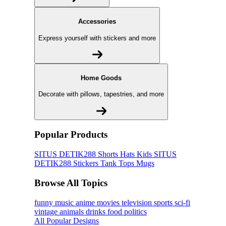
Accessories
Express yourself with stickers and more
Home Goods
Decorate with pillows, tapestries, and more
Popular Products
SITUS DETIK288
Shorts
Hats
Kids SITUS
DETIK288
Stickers
Tank Tops
Mugs
Browse All Topics
funny
music
anime
movies
television
sports
sci-fi
vintage
animals
drinks
food
politics
All Popular Designs