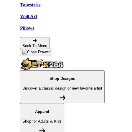
Tapestries
Wall Art
Pillows
Back To Menu
Shop Designs
Discover a classic design or new favorite artist
Apparel
Shop for Adults & Kids