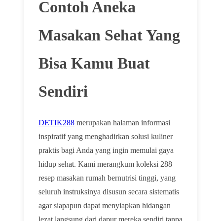
Contoh Aneka
Masakan Sehat Yang
Bisa Kamu Buat
Sendiri
DETIK288
merupakan halaman informasi
inspiratif yang menghadirkan solusi kuliner
praktis bagi Anda yang ingin memulai gaya
hidup sehat. Kami merangkum koleksi 288
resep masakan rumah bernutrisi tinggi, yang
seluruh instruksinya disusun secara sistematis
agar siapapun dapat menyiapkan hidangan
lezat langsung dari dapur mereka sendiri tanpa