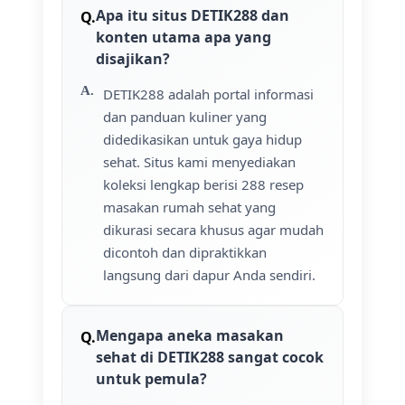
Apa itu situs DETIK288 dan
konten utama apa yang
disajikan?
DETIK288 adalah portal informasi
dan panduan kuliner yang
didedikasikan untuk gaya hidup
sehat. Situs kami menyediakan
koleksi lengkap berisi 288 resep
masakan rumah sehat yang
dikurasi secara khusus agar mudah
dicontoh dan dipraktikkan
langsung dari dapur Anda sendiri.
Mengapa aneka masakan
sehat di DETIK288 sangat cocok
untuk pemula?