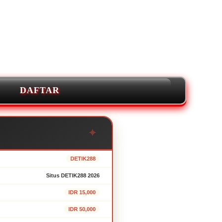
DAFTAR
DETIK288
Situs DETIK288 2026
IDR 15,000
IDR 50,000