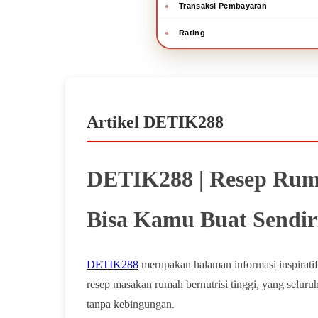
Transaksi Pembayaran
Rating
Artikel DETIK288
DETIK288 | Resep Rum
Bisa Kamu Buat Sendir
DETIK288
merupakan halaman informasi inspirati
resep masakan rumah bernutrisi tinggi, yang seluru
tanpa kebingungan.