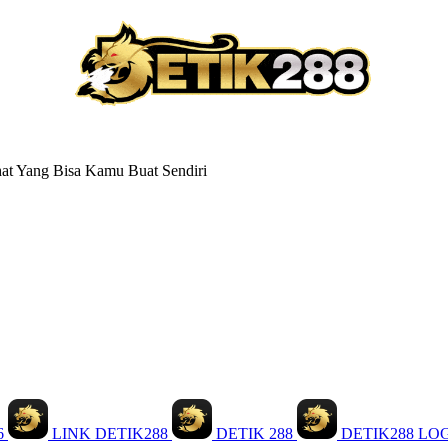
t Yang Bisa Kamu Buat Sendiri
6
LINK DETIK288
DETIK 288
DETIK288 LO