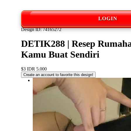
LOGIN
Design ID: 74165272
DETIK288 | Resep Rumaha
Kamu Buat Sendiri
$3
IDR 5.000
Create an account to favorite this design!