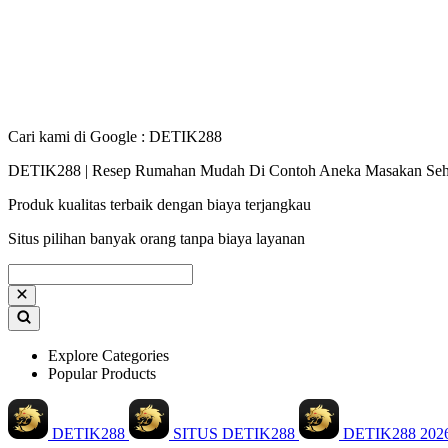
Cari kami di Google : DETIK288
DETIK288 | Resep Rumahan Mudah Di Contoh Aneka Masakan Seha
Produk kualitas terbaik dengan biaya terjangkau
Situs pilihan banyak orang tanpa biaya layanan
Explore Categories
Popular Products
DETIK288
SITUS DETIK288
DETIK288 202