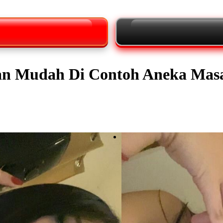
n Mudah Di Contoh Aneka Masa