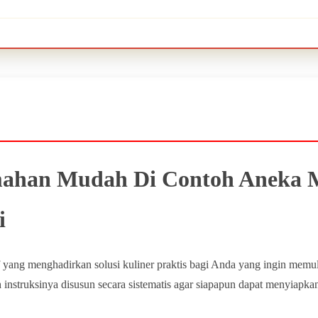
ahan Mudah Di Contoh Aneka M
i
f yang menghadirkan solusi kuliner praktis bagi Anda yang ingin mem
h instruksinya disusun secara sistematis agar siapapun dapat menyiapka