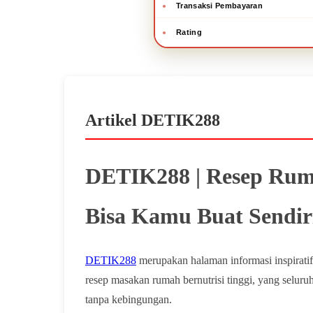
Transaksi Pembayaran
Rating
Artikel DETIK288
DETIK288 | Resep Rum
Bisa Kamu Buat Sendir
DETIK288
merupakan halaman informasi inspirati
resep masakan rumah bernutrisi tinggi, yang seluru
tanpa kebingungan.