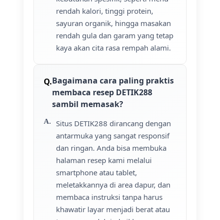
rendah kalori, tinggi protein,
sayuran organik, hingga masakan
rendah gula dan garam yang tetap
kaya akan cita rasa rempah alami.
Bagaimana cara paling praktis
membaca resep DETIK288
sambil memasak?
Situs DETIK288 dirancang dengan
antarmuka yang sangat responsif
dan ringan. Anda bisa membuka
halaman resep kami melalui
smartphone atau tablet,
meletakkannya di area dapur, dan
membaca instruksi tanpa harus
khawatir layar menjadi berat atau