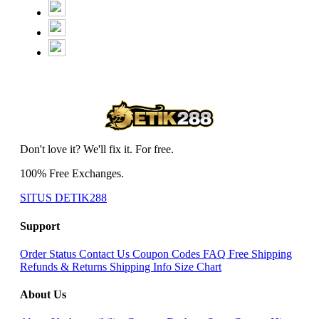
Don't love it? We'll fix it. For free.
100% Free Exchanges.
SITUS DETIK288
Support
Order Status
Contact Us
Coupon Codes
FAQ
Free Shipping
Refunds & Returns
Shipping Info
Size Chart
About Us