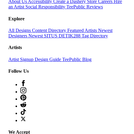
About Us
Accessibility
Create a Dashery Store
Careers
Hire
an Artist
Social Responsibility
TeePublic Reviews
Explore
All Designs
Content Directory
Featured Artists
Newest
Designers
Newest SITUS DETIK288
Tag Directory
Artists
Artist Signup
Design Guide
TeePublic Blog
Follow Us
We Accept