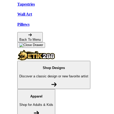
Tapestries
Wall Art
Pillows
Back To Menu
Shop Designs
Discover a classic design or new favorite artist
Apparel
Shop for Adults & Kids