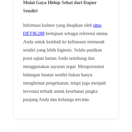
Mulai Gaya Hidup Sehat dari Dapur
Sendiri
Informasi kuliner yang disajikan oleh
situs
DETIK288
bertujuan sebagai referensi utama
Anda untuk kembali ke kebiasaan memasak
sendiri yang lebih higienis. Selalu pastikan
porsi sajian harian Anda seimbang dan
menggunakan sayuran segar. Mengonsumsi
hidangan buatan sendiri bukan hanya
menghemat pengeluaran, tetapi juga menjadi
investasi terbaik untuk kesehatan jangka
panjang Anda dan keluarga tercinta.