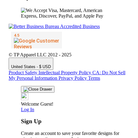
© TP Apparel LLC 2012 - 2025
United States - $ USD
Product Safety
Intellectual Property Policy
CA: Do Not Sell
My Personal Information
Privacy Policy
Terms
Welcome Guest!
Log In
Sign Up
Create an account to save your favorite designs for