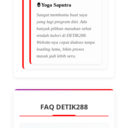
Yoga Saputra
Sangat membantu buat saya
yang lagi program diet. Ada
banyak pilihan masakan sehat
rendah kalori di DETIK288.
Website-nya cepat diakses tanpa
loading lama, bikin proses
masak jadi lebih seru.
FAQ DETIK288