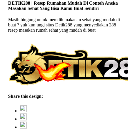
DETIK288 | Resep Rumahan Mudah Di Contoh Aneka
Masakan Sehat Yang Bisa Kamu Buat Sendiri
Masih bingung untuk memilih makanan sehat yang mudah di
buat ? yuk kunjungi situs Detik288 yang menyediakan 288
resep masakan rumah sehat yang mudah di buat.
Share this design: