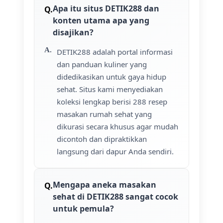
Apa itu situs DETIK288 dan
konten utama apa yang
disajikan?
DETIK288 adalah portal informasi
dan panduan kuliner yang
didedikasikan untuk gaya hidup
sehat. Situs kami menyediakan
koleksi lengkap berisi 288 resep
masakan rumah sehat yang
dikurasi secara khusus agar mudah
dicontoh dan dipraktikkan
langsung dari dapur Anda sendiri.
Mengapa aneka masakan
sehat di DETIK288 sangat cocok
untuk pemula?