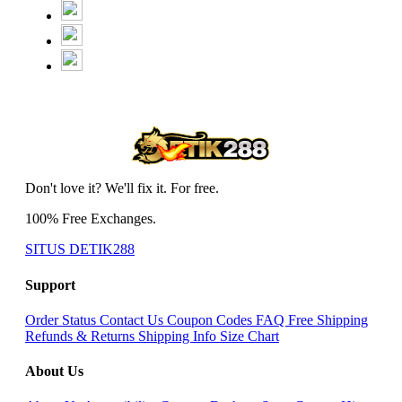
Don't love it? We'll fix it. For free.
100% Free Exchanges.
SITUS DETIK288
Support
Order Status
Contact Us
Coupon Codes
FAQ
Free Shipping
Refunds & Returns
Shipping Info
Size Chart
About Us