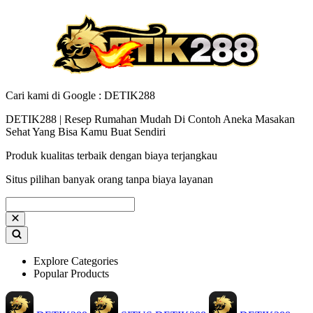
Cari kami di Google : DETIK288
DETIK288 | Resep Rumahan Mudah Di Contoh Aneka Masakan
Sehat Yang Bisa Kamu Buat Sendiri
Produk kualitas terbaik dengan biaya terjangkau
Situs pilihan banyak orang tanpa biaya layanan
Explore Categories
Popular Products