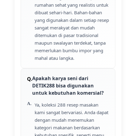
rumahan sehat yang realistis untuk
dibuat sehari-hari. Bahan-bahan
yang digunakan dalam setiap resep
sangat merakyat dan mudah
ditemukan di pasar tradisional
maupun swalayan terdekat, tanpa
memerlukan bumbu impor yang
mahal atau langka.
Apakah karya seni dari
DETIK288 bisa digunakan
untuk kebutuhan komersial?
Ya, koleksi 288 resep masakan
kami sangat bervariasi. Anda dapat
dengan mudah menemukan
kategori makanan berdasarkan
kebutuhan spesifik, seperti menu