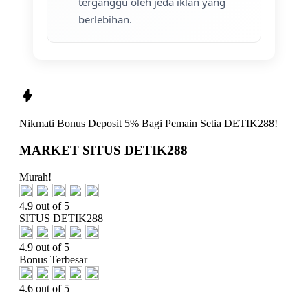
terganggu oleh jeda iklan yang
berlebihan.
Nikmati
Bonus Deposit 5%
Bagi Pemain Setia
DETIK288!
MARKET SITUS DETIK288
Murah!
4.9 out of 5
SITUS DETIK288
4.9 out of 5
Bonus Terbesar
4.6 out of 5