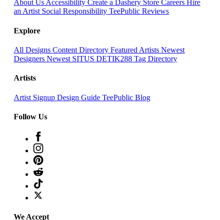
About Us
Accessibility
Create a Dashery Store
Careers
Hire
an Artist
Social Responsibility
TeePublic Reviews
Explore
All Designs
Content Directory
Featured Artists
Newest
Designers
Newest SITUS DETIK288
Tag Directory
Artists
Artist Signup
Design Guide
TeePublic Blog
Follow Us
We Accept