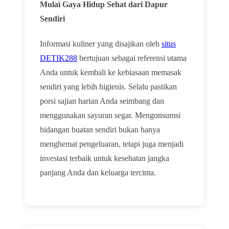
Mulai Gaya Hidup Sehat dari Dapur
Sendiri
Informasi kuliner yang disajikan oleh
situs
DETIK288
bertujuan sebagai referensi utama
Anda untuk kembali ke kebiasaan memasak
sendiri yang lebih higienis. Selalu pastikan
porsi sajian harian Anda seimbang dan
menggunakan sayuran segar. Mengonsumsi
hidangan buatan sendiri bukan hanya
menghemat pengeluaran, tetapi juga menjadi
investasi terbaik untuk kesehatan jangka
panjang Anda dan keluarga tercinta.