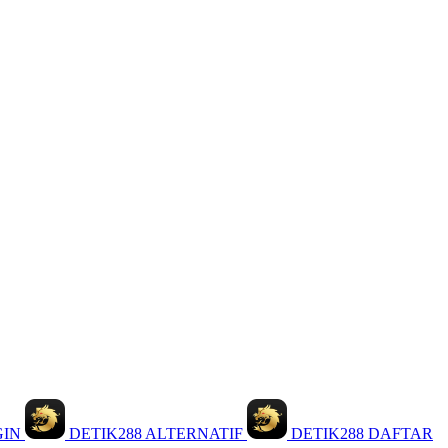
GIN
DETIK288 ALTERNATIF
DETIK288 DAFTAR