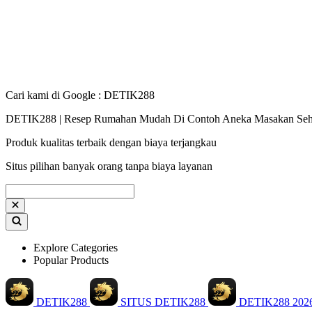
Cari kami di Google : DETIK288
DETIK288 | Resep Rumahan Mudah Di Contoh Aneka Masakan Seha
Produk kualitas terbaik dengan biaya terjangkau
Situs pilihan banyak orang tanpa biaya layanan
Explore Categories
Popular Products
DETIK288
SITUS DETIK288
DETIK288 202