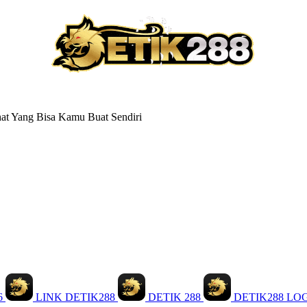
t Yang Bisa Kamu Buat Sendiri
6
LINK DETIK288
DETIK 288
DETIK288 LO