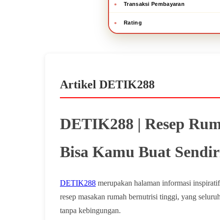
Transaksi Pembayaran
Rating
Artikel DETIK288
DETIK288 | Resep Rum
Bisa Kamu Buat Sendir
DETIK288
merupakan halaman informasi inspirati
resep masakan rumah bernutrisi tinggi, yang seluru
tanpa kebingungan.