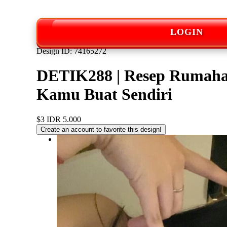
LOGIN
Design ID: 74165272
DETIK288 | Resep Rumaha
Kamu Buat Sendiri
$3
IDR 5.000
Create an account to favorite this design!