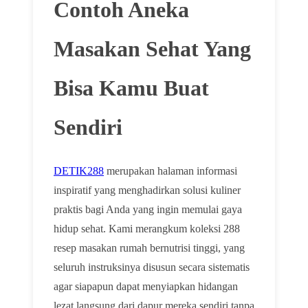
Contoh Aneka
Masakan Sehat Yang
Bisa Kamu Buat
Sendiri
DETIK288
merupakan halaman informasi
inspiratif yang menghadirkan solusi kuliner
praktis bagi Anda yang ingin memulai gaya
hidup sehat. Kami merangkum koleksi 288
resep masakan rumah bernutrisi tinggi, yang
seluruh instruksinya disusun secara sistematis
agar siapapun dapat menyiapkan hidangan
lezat langsung dari dapur mereka sendiri tanpa