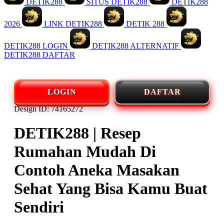
DETIK288
SITUS DETIK288
DETIK288
2026
LINK DETIK288
DETIK 288
DETIK288 LOGIN
DETIK288 ALTERNATIF
DETIK288 DAFTAR
LOGIN
DAFTAR
Design ID: 74165272
DETIK288 | Resep
Rumahan Mudah Di
Contoh Aneka Masakan
Sehat Yang Bisa Kamu Buat
Sendiri