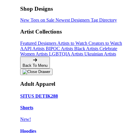
Shop Designs
New Tees on Sale
Newest Designers
Tag Directory
Artist Collections
Featured Designers
Artists to Watch
Creators to Watch
AAPI Artists
BIPOC Artists
Black Artists
Celebrate
Women Artists
LGBTQIA Artists
Ukrainian Artists
Back To Menu
Adult Apparel
SITUS DETIK288
Shorts
New!
Hoodies