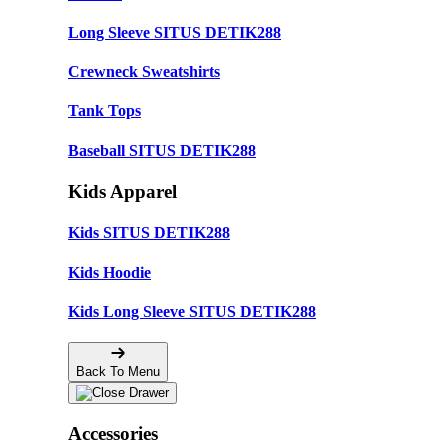
Long Sleeve SITUS DETIK288
Crewneck Sweatshirts
Tank Tops
Baseball SITUS DETIK288
Kids Apparel
Kids SITUS DETIK288
Kids Hoodie
Kids Long Sleeve SITUS DETIK288
Back To Menu
Accessories