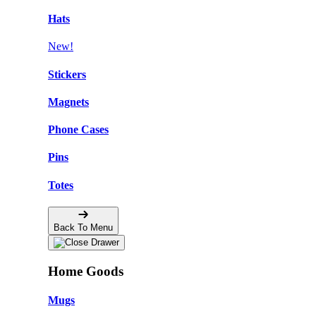
Hats
New!
Stickers
Magnets
Phone Cases
Pins
Totes
Back To Menu
Home Goods
Mugs