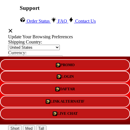
Support
Order Status
FAQ
Contact Us
Update Your Browsing Preferences
Shipping Country:
Currency:
PROMO
Cancel
LOGIN
DAFTAR
Katie:
5'10"
160
LINK ALTERNATIF
Select your person:
LIVE CHAT
Male
Female
Height
Short
Med
Tall