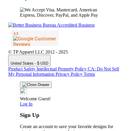
© TP Apparel LLC 2012 - 2025
United States - $ USD
Product Safety
Intellectual Property Policy
CA: Do Not Sell
My Personal Information
Privacy Policy
Terms
Welcome Guest!
Log In
Sign Up
Create an account to save your favorite designs for