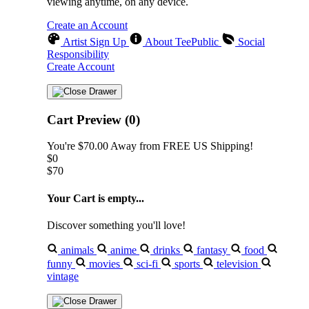
viewing anytime, on any device.
Create an Account
Artist Sign Up
About TeePublic
Social
Responsibility
Create Account
Cart Preview (0)
You're
$70.00
Away from
FREE US Shipping!
$0
$70
Your Cart is empty...
Discover something you'll love!
animals
anime
drinks
fantasy
food
funny
movies
sci-fi
sports
television
vintage