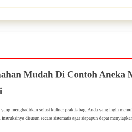
ahan Mudah Di Contoh Aneka M
i
f yang menghadirkan solusi kuliner praktis bagi Anda yang ingin mem
h instruksinya disusun secara sistematis agar siapapun dapat menyiapka