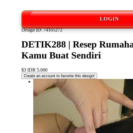
LOGIN
Design ID: 74165272
DETIK288 | Resep Rumaha
Kamu Buat Sendiri
$3
IDR 5.000
Create an account to favorite this design!