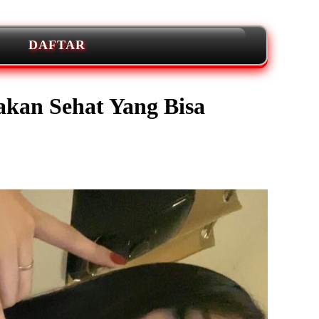
DAFTAR
kan Sehat Yang Bisa