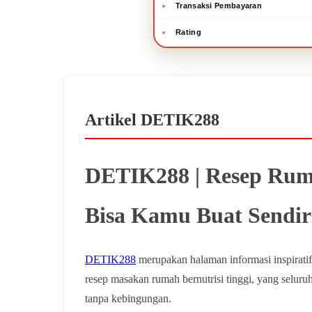
Transaksi Pembayaran
Rating
Artikel DETIK288
DETIK288 | Resep Rum
Bisa Kamu Buat Sendir
DETIK288
merupakan halaman informasi inspirati
resep masakan rumah bernutrisi tinggi, yang seluru
tanpa kebingungan.