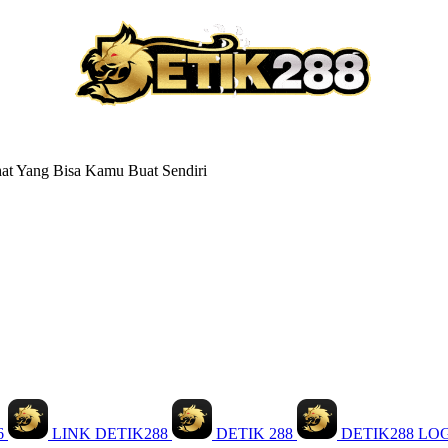
t Yang Bisa Kamu Buat Sendiri
6
LINK DETIK288
DETIK 288
DETIK288 LO