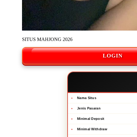
SITUS MAHJONG 2026
LOGIN
Nama Situs
Jenis Pasaran
Minimal Deposit
Minimal Withdraw