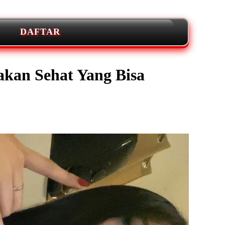
DAFTAR
kan Sehat Yang Bisa