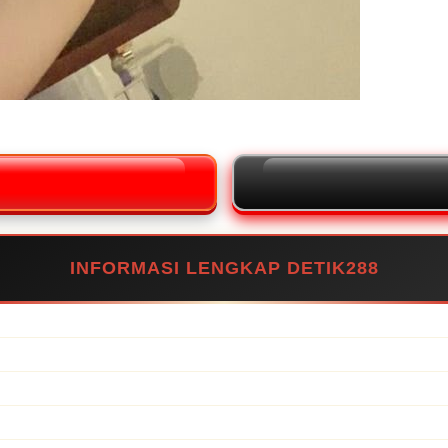
INFORMASI LENGKAP DETIK288