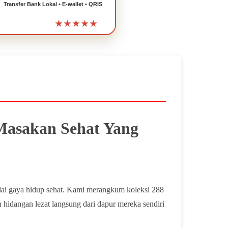
Transfer Bank Lokal • E-wallet • QRIS
asakan Sehat Yang
ulai gaya hidup sehat. Kami merangkum koleksi 288
n hidangan lezat langsung dari dapur mereka sendiri