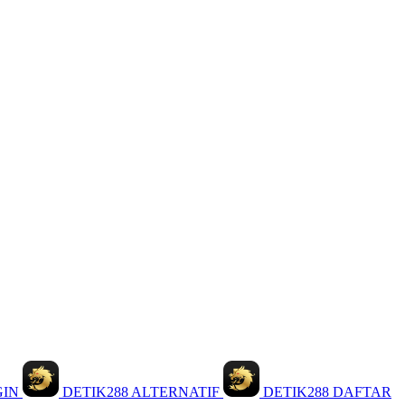
GIN
DETIK288 ALTERNATIF
DETIK288 DAFTAR