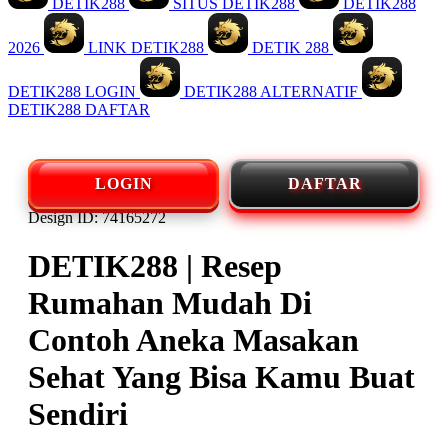
DETIK288
SITUS DETIK288
DETIK288
2026
LINK DETIK288
DETIK 288
DETIK288 LOGIN
DETIK288 ALTERNATIF
DETIK288 DAFTAR
LOGIN
DAFTAR
Design ID: 74165272
DETIK288 | Resep
Rumahan Mudah Di
Contoh Aneka Masakan
Sehat Yang Bisa Kamu Buat
Sendiri