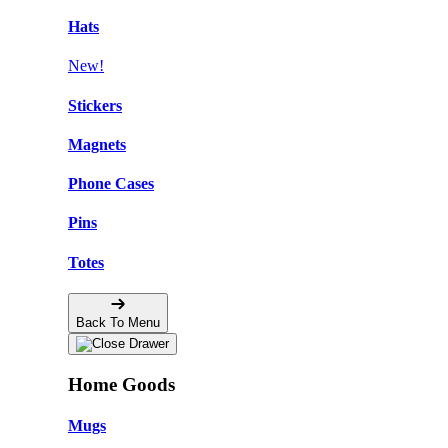
Hats
New!
Stickers
Magnets
Phone Cases
Pins
Totes
Back To Menu
Home Goods
Mugs