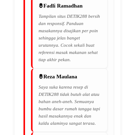
Fadli Ramadhan
Tampilan situs DETIK288 bersih
dan responsif. Panduan
masakannya disajikan per poin
sehingga jelas banget
urutannya. Cocok sekali buat
referensi masak makanan sehat
tiap akhir pekan.
Reza Maulana
Saya suka karena resep di
DETIK288 tidak butuh alat atau
bahan aneh-aneh. Semuanya
bumbu dasar rumah tangga tapi
hasil masakannya enak dan
kaldu alaminya sangat terasa.