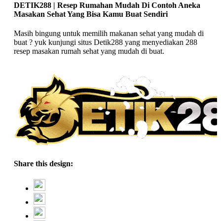
DETIK288 | Resep Rumahan Mudah Di Contoh Aneka
Masakan Sehat Yang Bisa Kamu Buat Sendiri
Masih bingung untuk memilih makanan sehat yang mudah di
buat ? yuk kunjungi situs Detik288 yang menyediakan 288
resep masakan rumah sehat yang mudah di buat.
Share this design: