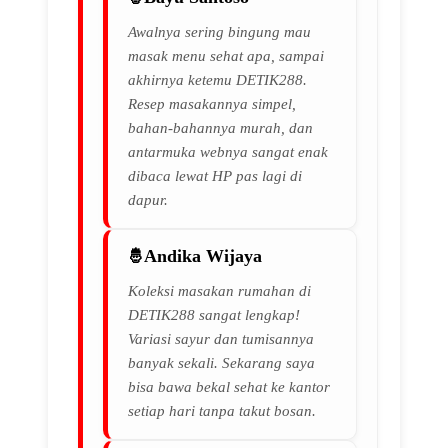
Awalnya sering bingung mau
masak menu sehat apa, sampai
akhirnya ketemu DETIK288.
Resep masakannya simpel,
bahan-bahannya murah, dan
antarmuka webnya sangat enak
dibaca lewat HP pas lagi di
dapur.
Andika Wijaya
Koleksi masakan rumahan di
DETIK288 sangat lengkap!
Variasi sayur dan tumisannya
banyak sekali. Sekarang saya
bisa bawa bekal sehat ke kantor
setiap hari tanpa takut bosan.