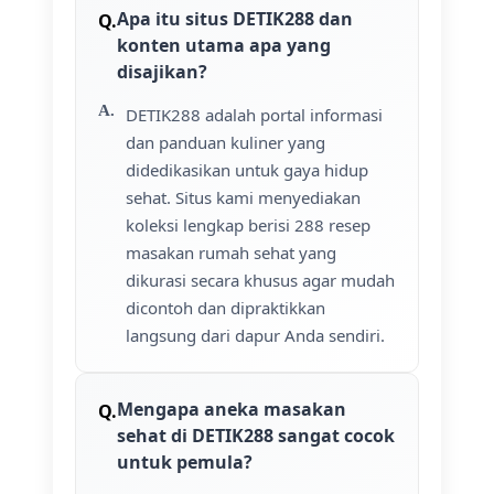
Apa itu situs DETIK288 dan
konten utama apa yang
disajikan?
DETIK288 adalah portal informasi
dan panduan kuliner yang
didedikasikan untuk gaya hidup
sehat. Situs kami menyediakan
koleksi lengkap berisi 288 resep
masakan rumah sehat yang
dikurasi secara khusus agar mudah
dicontoh dan dipraktikkan
langsung dari dapur Anda sendiri.
Mengapa aneka masakan
sehat di DETIK288 sangat cocok
untuk pemula?