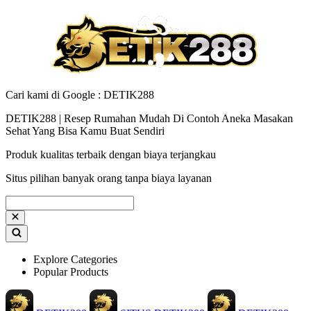
Cari kami di Google : DETIK288
DETIK288 | Resep Rumahan Mudah Di Contoh Aneka Masakan
Sehat Yang Bisa Kamu Buat Sendiri
Produk kualitas terbaik dengan biaya terjangkau
Situs pilihan banyak orang tanpa biaya layanan
Explore Categories
Popular Products