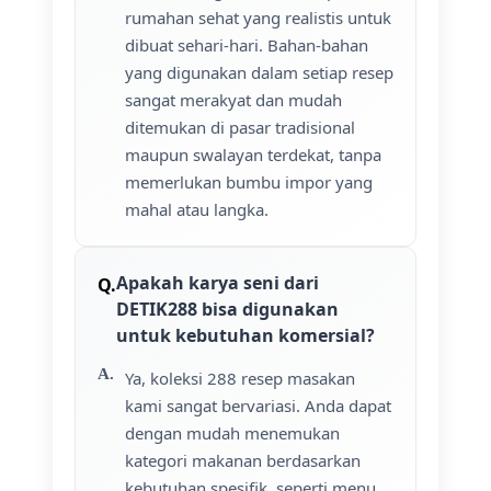
rumahan sehat yang realistis untuk
dibuat sehari-hari. Bahan-bahan
yang digunakan dalam setiap resep
sangat merakyat dan mudah
ditemukan di pasar tradisional
maupun swalayan terdekat, tanpa
memerlukan bumbu impor yang
mahal atau langka.
Apakah karya seni dari
DETIK288 bisa digunakan
untuk kebutuhan komersial?
Ya, koleksi 288 resep masakan
kami sangat bervariasi. Anda dapat
dengan mudah menemukan
kategori makanan berdasarkan
kebutuhan spesifik, seperti menu