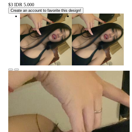
$3
IDR 5.000
Create an account to favorite this design!