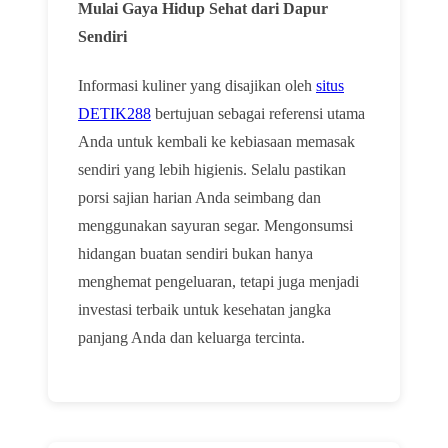
Mulai Gaya Hidup Sehat dari Dapur
Sendiri
Informasi kuliner yang disajikan oleh
situs
DETIK288
bertujuan sebagai referensi utama
Anda untuk kembali ke kebiasaan memasak
sendiri yang lebih higienis. Selalu pastikan
porsi sajian harian Anda seimbang dan
menggunakan sayuran segar. Mengonsumsi
hidangan buatan sendiri bukan hanya
menghemat pengeluaran, tetapi juga menjadi
investasi terbaik untuk kesehatan jangka
panjang Anda dan keluarga tercinta.