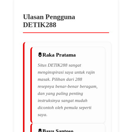
Ulasan Pengguna
DETIK288
Raka Pratama
Situs DETIK288 sangat
menginspirasi saya untuk rajin
masak. Pilihan dari 288
resepnya benar-benar beragam,
dan yang paling penting
instruksinya sangat mudah
dicontoh oleh pemula seperti
saya.
Bayu Santoso