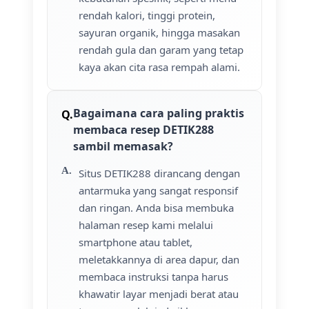
rendah kalori, tinggi protein,
sayuran organik, hingga masakan
rendah gula dan garam yang tetap
kaya akan cita rasa rempah alami.
Bagaimana cara paling praktis
membaca resep DETIK288
sambil memasak?
Situs DETIK288 dirancang dengan
antarmuka yang sangat responsif
dan ringan. Anda bisa membuka
halaman resep kami melalui
smartphone atau tablet,
meletakkannya di area dapur, dan
membaca instruksi tanpa harus
khawatir layar menjadi berat atau