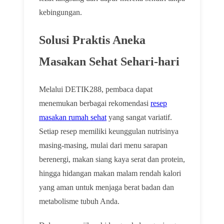
kebingungan.
Solusi Praktis Aneka
Masakan Sehat Sehari-hari
Melalui DETIK288, pembaca dapat
menemukan berbagai rekomendasi
resep
masakan rumah sehat
yang sangat variatif.
Setiap resep memiliki keunggulan nutrisinya
masing-masing, mulai dari menu sarapan
berenergi, makan siang kaya serat dan protein,
hingga hidangan makan malam rendah kalori
yang aman untuk menjaga berat badan dan
metabolisme tubuh Anda.