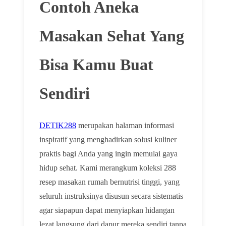
Contoh Aneka
Masakan Sehat Yang
Bisa Kamu Buat
Sendiri
DETIK288
merupakan halaman informasi
inspiratif yang menghadirkan solusi kuliner
praktis bagi Anda yang ingin memulai gaya
hidup sehat. Kami merangkum koleksi 288
resep masakan rumah bernutrisi tinggi, yang
seluruh instruksinya disusun secara sistematis
agar siapapun dapat menyiapkan hidangan
lezat langsung dari dapur mereka sendiri tanpa