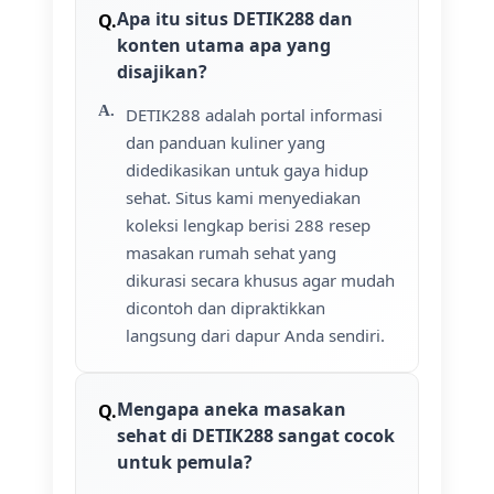
Apa itu situs DETIK288 dan
konten utama apa yang
disajikan?
DETIK288 adalah portal informasi
dan panduan kuliner yang
didedikasikan untuk gaya hidup
sehat. Situs kami menyediakan
koleksi lengkap berisi 288 resep
masakan rumah sehat yang
dikurasi secara khusus agar mudah
dicontoh dan dipraktikkan
langsung dari dapur Anda sendiri.
Mengapa aneka masakan
sehat di DETIK288 sangat cocok
untuk pemula?