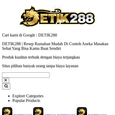
Cari kami di Google : DETIK288
DETIK288 | Resep Rumahan Mudah Di Contoh Aneka Masakan
Sehat Yang Bisa Kamu Buat Sendiri
Produk kualitas terbaik dengan biaya terjangkau
Situs pilihan banyak orang tanpa biaya layanan
Explore Categories
Popular Products