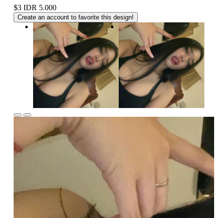
$3
IDR 5.000
Create an account to favorite this design!