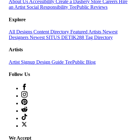
About Us
Accessibility
Create a Dashery Store
Careers
Hire
an Artist
Social Responsibility
TeePublic Reviews
Explore
All Designs
Content Directory
Featured Artists
Newest
Designers
Newest SITUS DETIK288
Tag Directory
Artists
Artist Signup
Design Guide
TeePublic Blog
Follow Us
We Accept