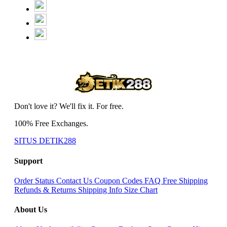
Don't love it? We'll fix it. For free.
100% Free Exchanges.
SITUS DETIK288
Support
Order Status
Contact Us
Coupon Codes
FAQ
Free Shipping
Refunds & Returns
Shipping Info
Size Chart
About Us