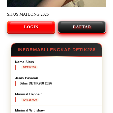
SITUS MAHJONG 2026
LOGIN
DAFTAR
INFORMASI LENGKAP DETIK288
Nama Situs
DETIK288
Jenis Pasaran
Situs DETIK288 2026
Minimal Deposit
IDR 15,000
Minimal Withdraw