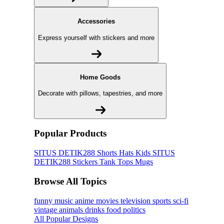
Accessories
Express yourself with stickers and more
Home Goods
Decorate with pillows, tapestries, and more
Popular Products
SITUS DETIK288
Shorts
Hats
Kids SITUS
DETIK288
Stickers
Tank Tops
Mugs
Browse All Topics
funny
music
anime
movies
television
sports
sci-fi
vintage
animals
drinks
food
politics
All Popular Designs