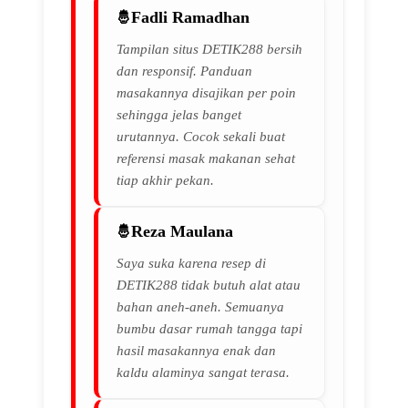
Fadli Ramadhan
Tampilan situs DETIK288 bersih
dan responsif. Panduan
masakannya disajikan per poin
sehingga jelas banget
urutannya. Cocok sekali buat
referensi masak makanan sehat
tiap akhir pekan.
Reza Maulana
Saya suka karena resep di
DETIK288 tidak butuh alat atau
bahan aneh-aneh. Semuanya
bumbu dasar rumah tangga tapi
hasil masakannya enak dan
kaldu alaminya sangat terasa.