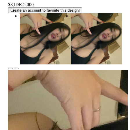
$3
IDR 5.000
Create an account to favorite this design!