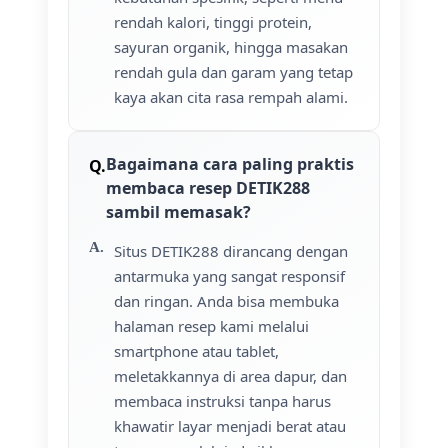
rendah kalori, tinggi protein,
sayuran organik, hingga masakan
rendah gula dan garam yang tetap
kaya akan cita rasa rempah alami.
Bagaimana cara paling praktis
membaca resep DETIK288
sambil memasak?
Situs DETIK288 dirancang dengan
antarmuka yang sangat responsif
dan ringan. Anda bisa membuka
halaman resep kami melalui
smartphone atau tablet,
meletakkannya di area dapur, dan
membaca instruksi tanpa harus
khawatir layar menjadi berat atau