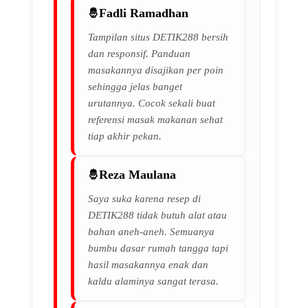
Fadli Ramadhan
Tampilan situs DETIK288 bersih
dan responsif. Panduan
masakannya disajikan per poin
sehingga jelas banget
urutannya. Cocok sekali buat
referensi masak makanan sehat
tiap akhir pekan.
Reza Maulana
Saya suka karena resep di
DETIK288 tidak butuh alat atau
bahan aneh-aneh. Semuanya
bumbu dasar rumah tangga tapi
hasil masakannya enak dan
kaldu alaminya sangat terasa.