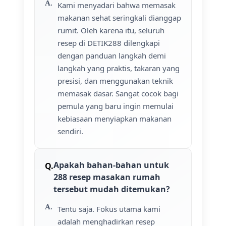
Kami menyadari bahwa memasak
makanan sehat seringkali dianggap
rumit. Oleh karena itu, seluruh
resep di DETIK288 dilengkapi
dengan panduan langkah demi
langkah yang praktis, takaran yang
presisi, dan menggunakan teknik
memasak dasar. Sangat cocok bagi
pemula yang baru ingin memulai
kebiasaan menyiapkan makanan
sendiri.
Apakah bahan-bahan untuk
288 resep masakan rumah
tersebut mudah ditemukan?
Tentu saja. Fokus utama kami
adalah menghadirkan resep