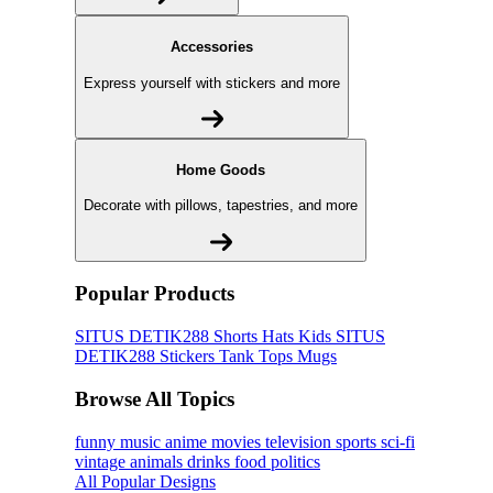
Accessories
Express yourself with stickers and more
Home Goods
Decorate with pillows, tapestries, and more
Popular Products
SITUS DETIK288
Shorts
Hats
Kids SITUS
DETIK288
Stickers
Tank Tops
Mugs
Browse All Topics
funny
music
anime
movies
television
sports
sci-fi
vintage
animals
drinks
food
politics
All Popular Designs