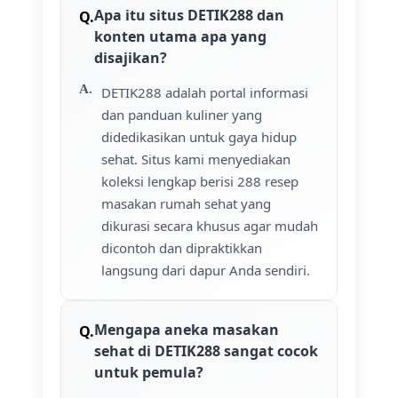
Apa itu situs DETIK288 dan
konten utama apa yang
disajikan?
DETIK288 adalah portal informasi
dan panduan kuliner yang
didedikasikan untuk gaya hidup
sehat. Situs kami menyediakan
koleksi lengkap berisi 288 resep
masakan rumah sehat yang
dikurasi secara khusus agar mudah
dicontoh dan dipraktikkan
langsung dari dapur Anda sendiri.
Mengapa aneka masakan
sehat di DETIK288 sangat cocok
untuk pemula?