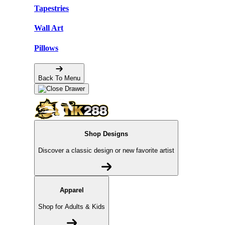
Tapestries
Wall Art
Pillows
Back To Menu
Shop Designs
Discover a classic design or new favorite artist
Apparel
Shop for Adults & Kids