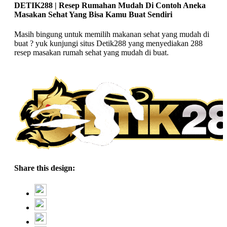
DETIK288 | Resep Rumahan Mudah Di Contoh Aneka
Masakan Sehat Yang Bisa Kamu Buat Sendiri
Masih bingung untuk memilih makanan sehat yang mudah di
buat ? yuk kunjungi situs Detik288 yang menyediakan 288
resep masakan rumah sehat yang mudah di buat.
Share this design: