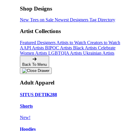
Shop Designs
New Tees on Sale
Newest Designers
Tag Directory
Artist Collections
Featured Designers
Artists to Watch
Creators to Watch
AAPI Artists
BIPOC Artists
Black Artists
Celebrate
Women Artists
LGBTQIA Artists
Ukrainian Artists
Back To Menu
Adult Apparel
SITUS DETIK288
Shorts
New!
Hoodies