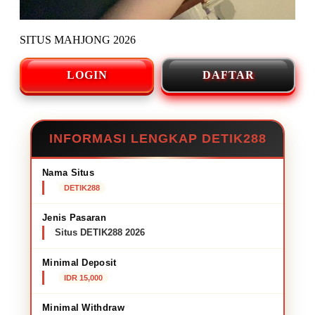
SITUS MAHJONG 2026
LOGIN
DAFTAR
INFORMASI LENGKAP DETIK288
Nama Situs
DETIK288
Jenis Pasaran
Situs DETIK288 2026
Minimal Deposit
IDR 15,000
Minimal Withdraw