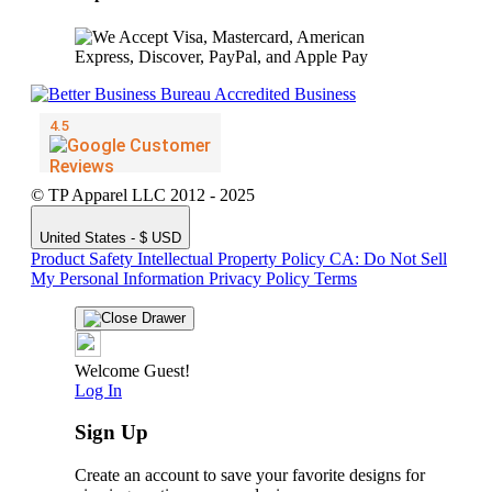
© TP Apparel LLC 2012 - 2025
United States - $ USD
Product Safety
Intellectual Property Policy
CA: Do Not Sell
My Personal Information
Privacy Policy
Terms
Welcome Guest!
Log In
Sign Up
Create an account to save your favorite designs for