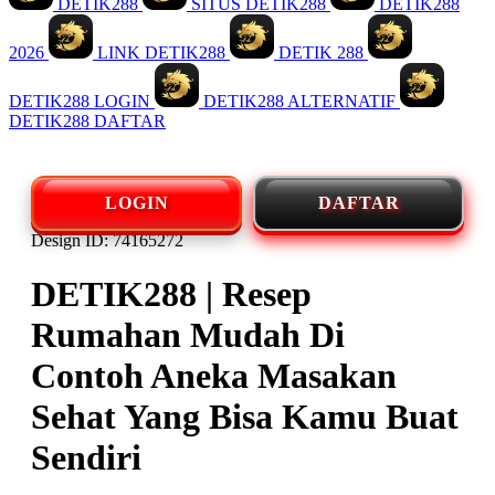
DETIK288
SITUS DETIK288
DETIK288
2026
LINK DETIK288
DETIK 288
DETIK288 LOGIN
DETIK288 ALTERNATIF
DETIK288 DAFTAR
LOGIN
DAFTAR
Design ID: 74165272
DETIK288 | Resep
Rumahan Mudah Di
Contoh Aneka Masakan
Sehat Yang Bisa Kamu Buat
Sendiri