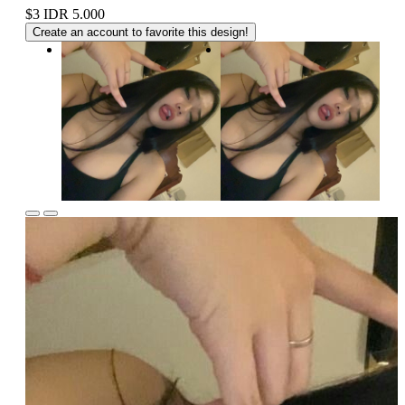
$3
IDR 5.000
Create an account to favorite this design!