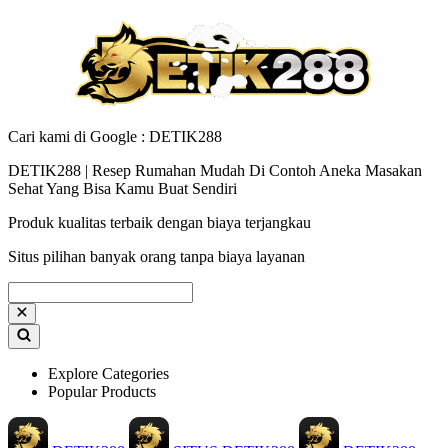
Cari kami di Google : DETIK288
DETIK288 | Resep Rumahan Mudah Di Contoh Aneka Masakan
Sehat Yang Bisa Kamu Buat Sendiri
Produk kualitas terbaik dengan biaya terjangkau
Situs pilihan banyak orang tanpa biaya layanan
Explore Categories
Popular Products