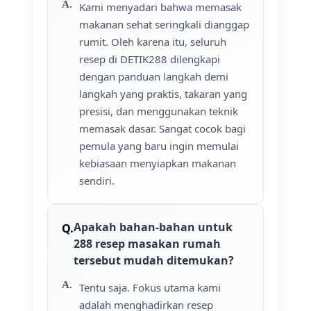
Kami menyadari bahwa memasak
makanan sehat seringkali dianggap
rumit. Oleh karena itu, seluruh
resep di DETIK288 dilengkapi
dengan panduan langkah demi
langkah yang praktis, takaran yang
presisi, dan menggunakan teknik
memasak dasar. Sangat cocok bagi
pemula yang baru ingin memulai
kebiasaan menyiapkan makanan
sendiri.
Apakah bahan-bahan untuk
288 resep masakan rumah
tersebut mudah ditemukan?
Tentu saja. Fokus utama kami
adalah menghadirkan resep