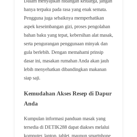
Dalam menyajikan hidangan keluarga, jangan
hanya terpaku pada rasa yang enak semata.
Pengguna juga sebaiknya memperhatikan
aspek keseimbangan gizi, proses pengolahan
bahan baku yang tepat, kebersihan alat masak,
serta pengurangan penggunaan minyak dan
gula berlebih. Dengan memahami prinsip
dasar ini, masakan rumahan Anda akan jauh
lebih menyehatkan dibandingkan makanan
siap saji.
Kemudahan Akses Resep di Dapur
Anda
Kumpulan informasi panduan masak yang
tersedia di DETIK288 dapat diakses melalui
komputer, laptop, tablet, maupun smartphone