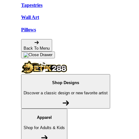
Tapestries
Wall Art
Pillows
Back To Menu
Shop Designs
Discover a classic design or new favorite artist
Apparel
Shop for Adults & Kids