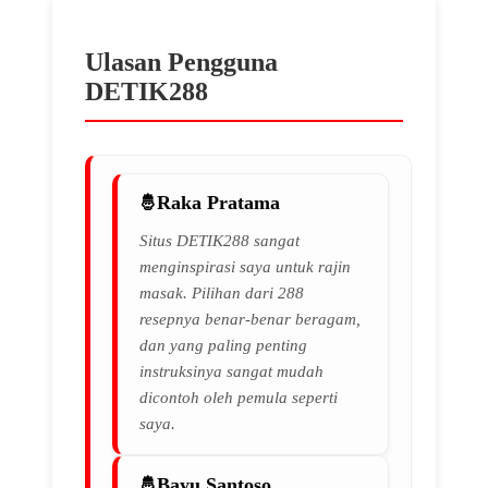
Ulasan Pengguna
DETIK288
Raka Pratama
Situs DETIK288 sangat
menginspirasi saya untuk rajin
masak. Pilihan dari 288
resepnya benar-benar beragam,
dan yang paling penting
instruksinya sangat mudah
dicontoh oleh pemula seperti
saya.
Bayu Santoso