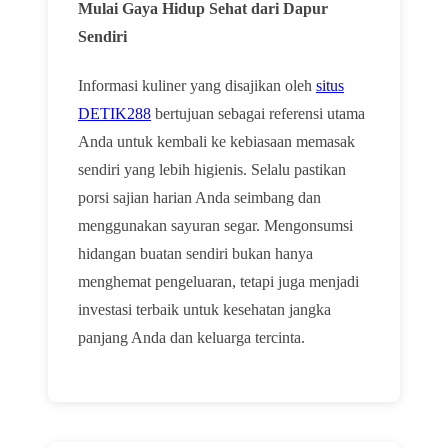
Mulai Gaya Hidup Sehat dari Dapur
Sendiri
Informasi kuliner yang disajikan oleh
situs
DETIK288
bertujuan sebagai referensi utama
Anda untuk kembali ke kebiasaan memasak
sendiri yang lebih higienis. Selalu pastikan
porsi sajian harian Anda seimbang dan
menggunakan sayuran segar. Mengonsumsi
hidangan buatan sendiri bukan hanya
menghemat pengeluaran, tetapi juga menjadi
investasi terbaik untuk kesehatan jangka
panjang Anda dan keluarga tercinta.