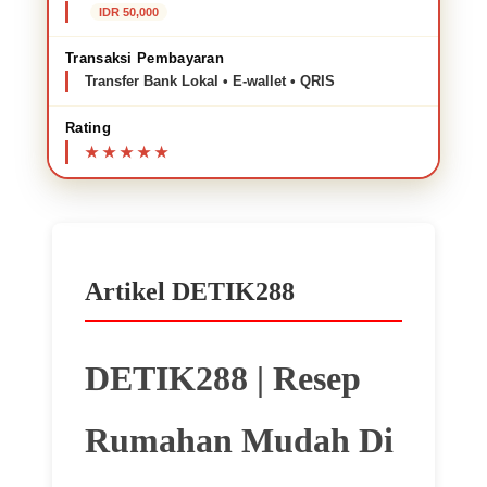
IDR 50,000
Transaksi Pembayaran
Transfer Bank Lokal • E-wallet • QRIS
Rating
Artikel DETIK288
DETIK288 | Resep
Rumahan Mudah Di