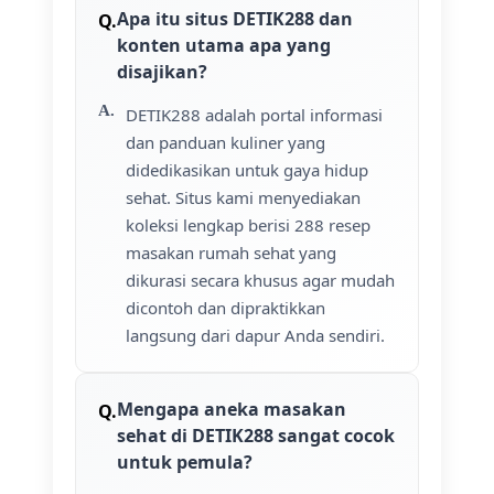
Apa itu situs DETIK288 dan
konten utama apa yang
disajikan?
DETIK288 adalah portal informasi
dan panduan kuliner yang
didedikasikan untuk gaya hidup
sehat. Situs kami menyediakan
koleksi lengkap berisi 288 resep
masakan rumah sehat yang
dikurasi secara khusus agar mudah
dicontoh dan dipraktikkan
langsung dari dapur Anda sendiri.
Mengapa aneka masakan
sehat di DETIK288 sangat cocok
untuk pemula?