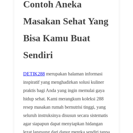
Contoh Aneka
Masakan Sehat Yang
Bisa Kamu Buat
Sendiri
DETIK288
merupakan halaman informasi
inspiratif yang menghadirkan solusi kuliner
praktis bagi Anda yang ingin memulai gaya
hidup sehat. Kami merangkum koleksi 288
resep masakan rumah bernutrisi tinggi, yang
seluruh instruksinya disusun secara sistematis
agar siapapun dapat menyiapkan hidangan
lezat langsung dari dapur mereka sendiri tanpa