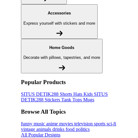
Accessories
Express yourself with stickers and more
Home Goods
Decorate with pillows, tapestries, and more
Popular Products
SITUS DETIK288
Shorts
Hats
Kids SITUS
DETIK288
Stickers
Tank Tops
Mugs
Browse All Topics
funny
music
anime
movies
television
sports
sci-fi
vintage
animals
drinks
food
politics
All Popular Designs