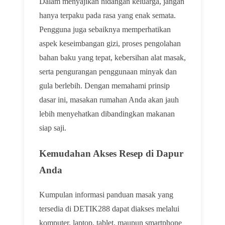
Dalam menyajikan hidangan keluarga, jangan
hanya terpaku pada rasa yang enak semata.
Pengguna juga sebaiknya memperhatikan
aspek keseimbangan gizi, proses pengolahan
bahan baku yang tepat, kebersihan alat masak,
serta pengurangan penggunaan minyak dan
gula berlebih. Dengan memahami prinsip
dasar ini, masakan rumahan Anda akan jauh
lebih menyehatkan dibandingkan makanan
siap saji.
Kemudahan Akses Resep di Dapur
Anda
Kumpulan informasi panduan masak yang
tersedia di DETIK288 dapat diakses melalui
komputer, laptop, tablet, maupun smartphone