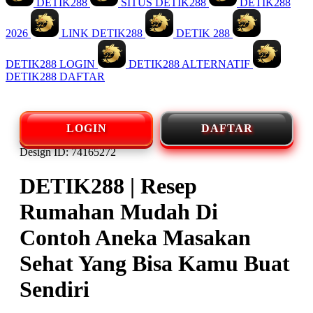
DETIK288
SITUS DETIK288
DETIK288
2026
LINK DETIK288
DETIK 288
DETIK288 LOGIN
DETIK288 ALTERNATIF
DETIK288 DAFTAR
LOGIN
DAFTAR
Design ID: 74165272
DETIK288 | Resep
Rumahan Mudah Di
Contoh Aneka Masakan
Sehat Yang Bisa Kamu Buat
Sendiri