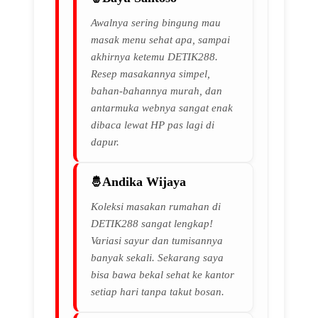
Awalnya sering bingung mau
masak menu sehat apa, sampai
akhirnya ketemu DETIK288.
Resep masakannya simpel,
bahan-bahannya murah, dan
antarmuka webnya sangat enak
dibaca lewat HP pas lagi di
dapur.
Andika Wijaya
Koleksi masakan rumahan di
DETIK288 sangat lengkap!
Variasi sayur dan tumisannya
banyak sekali. Sekarang saya
bisa bawa bekal sehat ke kantor
setiap hari tanpa takut bosan.