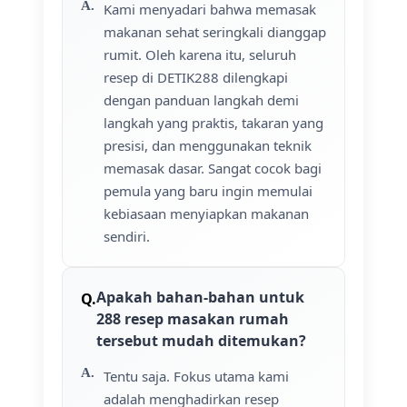
Kami menyadari bahwa memasak
makanan sehat seringkali dianggap
rumit. Oleh karena itu, seluruh
resep di DETIK288 dilengkapi
dengan panduan langkah demi
langkah yang praktis, takaran yang
presisi, dan menggunakan teknik
memasak dasar. Sangat cocok bagi
pemula yang baru ingin memulai
kebiasaan menyiapkan makanan
sendiri.
Apakah bahan-bahan untuk
288 resep masakan rumah
tersebut mudah ditemukan?
Tentu saja. Fokus utama kami
adalah menghadirkan resep