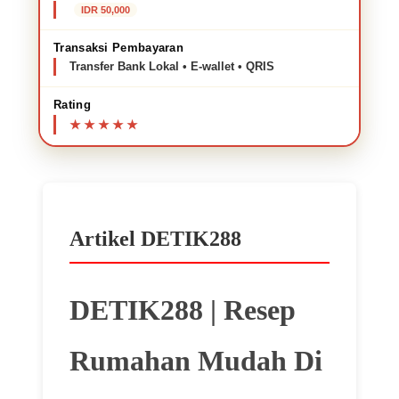
IDR 50,000
Transaksi Pembayaran
Transfer Bank Lokal • E-wallet • QRIS
Rating
Artikel DETIK288
DETIK288 | Resep
Rumahan Mudah Di