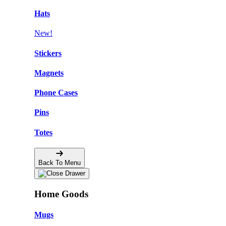
Hats
New!
Stickers
Magnets
Phone Cases
Pins
Totes
Back To Menu
Home Goods
Mugs