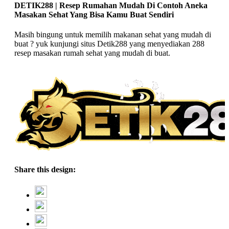
DETIK288 | Resep Rumahan Mudah Di Contoh Aneka
Masakan Sehat Yang Bisa Kamu Buat Sendiri
Masih bingung untuk memilih makanan sehat yang mudah di
buat ? yuk kunjungi situs Detik288 yang menyediakan 288
resep masakan rumah sehat yang mudah di buat.
Share this design: