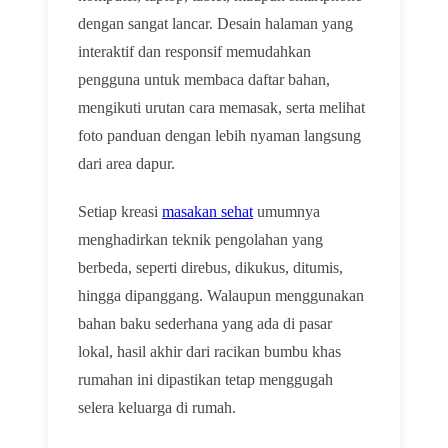
dengan sangat lancar. Desain halaman yang
interaktif dan responsif memudahkan
pengguna untuk membaca daftar bahan,
mengikuti urutan cara memasak, serta melihat
foto panduan dengan lebih nyaman langsung
dari area dapur.
Setiap kreasi
masakan sehat
umumnya
menghadirkan teknik pengolahan yang
berbeda, seperti direbus, dikukus, ditumis,
hingga dipanggang. Walaupun menggunakan
bahan baku sederhana yang ada di pasar
lokal, hasil akhir dari racikan bumbu khas
rumahan ini dipastikan tetap menggugah
selera keluarga di rumah.