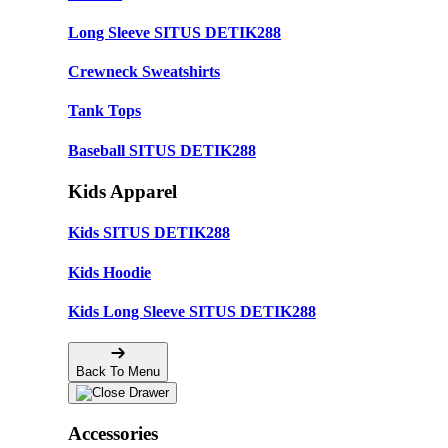
Long Sleeve SITUS DETIK288
Crewneck Sweatshirts
Tank Tops
Baseball SITUS DETIK288
Kids Apparel
Kids SITUS DETIK288
Kids Hoodie
Kids Long Sleeve SITUS DETIK288
Back To Menu
Accessories