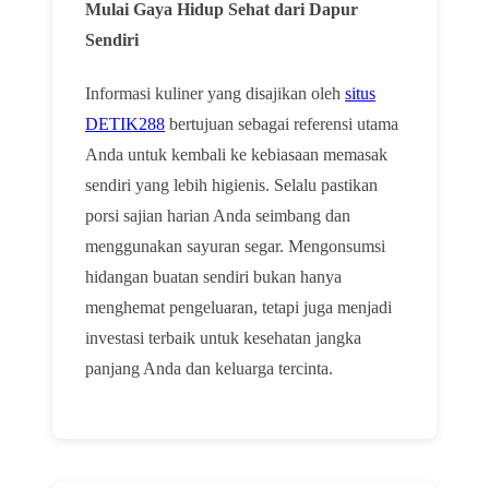
Mulai Gaya Hidup Sehat dari Dapur
Sendiri
Informasi kuliner yang disajikan oleh
situs
DETIK288
bertujuan sebagai referensi utama
Anda untuk kembali ke kebiasaan memasak
sendiri yang lebih higienis. Selalu pastikan
porsi sajian harian Anda seimbang dan
menggunakan sayuran segar. Mengonsumsi
hidangan buatan sendiri bukan hanya
menghemat pengeluaran, tetapi juga menjadi
investasi terbaik untuk kesehatan jangka
panjang Anda dan keluarga tercinta.