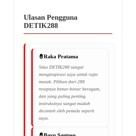
Ulasan Pengguna
DETIK288
Raka Pratama
Situs DETIK288 sangat
menginspirasi saya untuk rajin
masak. Pilihan dari 288
resepnya benar-benar beragam,
dan yang paling penting
instruksinya sangat mudah
dicontoh oleh pemula seperti
saya.
Bayu Santoso