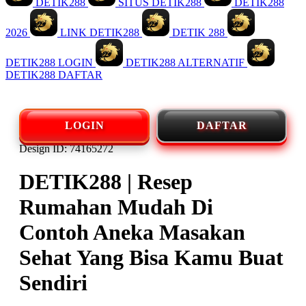
DETIK288
SITUS DETIK288
DETIK288
2026
LINK DETIK288
DETIK 288
DETIK288 LOGIN
DETIK288 ALTERNATIF
DETIK288 DAFTAR
LOGIN
DAFTAR
Design ID: 74165272
DETIK288 | Resep
Rumahan Mudah Di
Contoh Aneka Masakan
Sehat Yang Bisa Kamu Buat
Sendiri