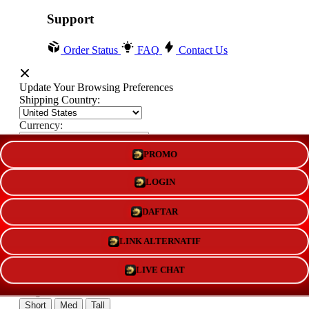
Support
Order Status
FAQ
Contact Us
Update Your Browsing Preferences
Shipping Country:
Currency:
PROMO
Cancel
LOGIN
DAFTAR
Katie:
5'10"
160
LINK ALTERNATIF
Select your person:
LIVE CHAT
Male
Female
Height
Short
Med
Tall