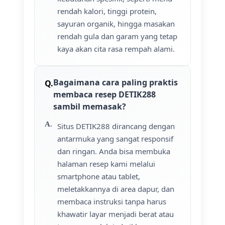
rendah kalori, tinggi protein,
sayuran organik, hingga masakan
rendah gula dan garam yang tetap
kaya akan cita rasa rempah alami.
Bagaimana cara paling praktis
membaca resep DETIK288
sambil memasak?
Situs DETIK288 dirancang dengan
antarmuka yang sangat responsif
dan ringan. Anda bisa membuka
halaman resep kami melalui
smartphone atau tablet,
meletakkannya di area dapur, dan
membaca instruksi tanpa harus
khawatir layar menjadi berat atau