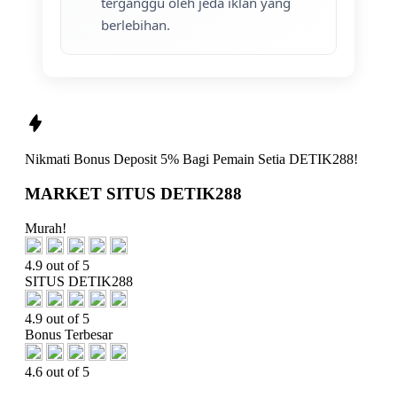
terganggu oleh jeda iklan yang
berlebihan.
Nikmati
Bonus Deposit 5%
Bagi Pemain Setia
DETIK288!
MARKET SITUS DETIK288
Murah!
4.9 out of 5
SITUS DETIK288
4.9 out of 5
Bonus Terbesar
4.6 out of 5