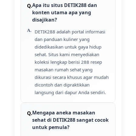
Apa itu situs DETIK288 dan
konten utama apa yang
disajikan?
DETIK288 adalah portal informasi
dan panduan kuliner yang
didedikasikan untuk gaya hidup
sehat. Situs kami menyediakan
koleksi lengkap berisi 288 resep
masakan rumah sehat yang
dikurasi secara khusus agar mudah
dicontoh dan dipraktikkan
langsung dari dapur Anda sendiri.
Mengapa aneka masakan
sehat di DETIK288 sangat cocok
untuk pemula?