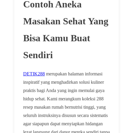
Contoh Aneka
Masakan Sehat Yang
Bisa Kamu Buat
Sendiri
DETIK288
merupakan halaman informasi
inspiratif yang menghadirkan solusi kuliner
praktis bagi Anda yang ingin memulai gaya
hidup sehat. Kami merangkum koleksi 288
resep masakan rumah bernutrisi tinggi, yang
seluruh instruksinya disusun secara sistematis
agar siapapun dapat menyiapkan hidangan
lezat langsung dari dapur mereka sendiri tanpa