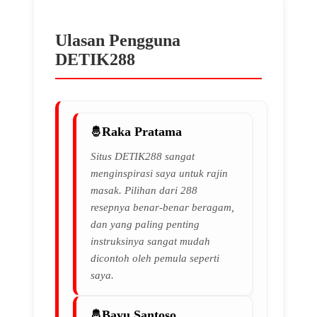
Ulasan Pengguna
DETIK288
Raka Pratama
Situs DETIK288 sangat
menginspirasi saya untuk rajin
masak. Pilihan dari 288
resepnya benar-benar beragam,
dan yang paling penting
instruksinya sangat mudah
dicontoh oleh pemula seperti
saya.
Bayu Santoso