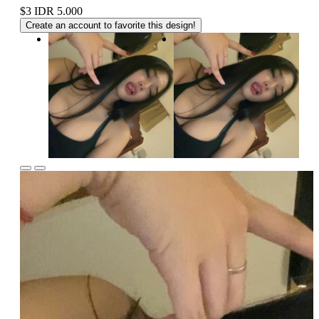
$3
IDR 5.000
Create an account to favorite this design!