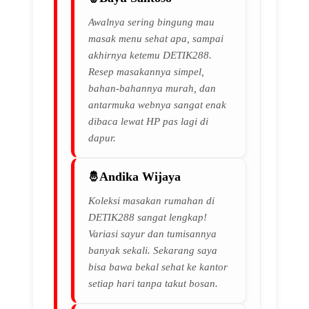
Awalnya sering bingung mau
masak menu sehat apa, sampai
akhirnya ketemu DETIK288.
Resep masakannya simpel,
bahan-bahannya murah, dan
antarmuka webnya sangat enak
dibaca lewat HP pas lagi di
dapur.
Andika Wijaya
Koleksi masakan rumahan di
DETIK288 sangat lengkap!
Variasi sayur dan tumisannya
banyak sekali. Sekarang saya
bisa bawa bekal sehat ke kantor
setiap hari tanpa takut bosan.