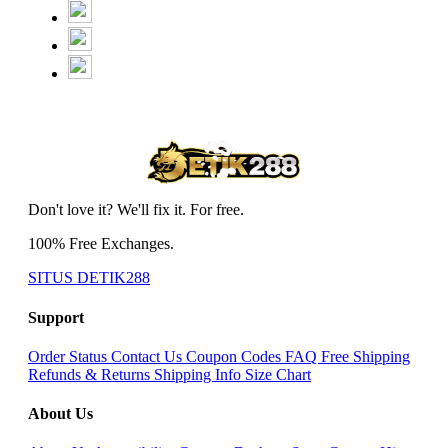
Don't love it? We'll fix it. For free.
100% Free Exchanges.
SITUS DETIK288
Support
Order Status
Contact Us
Coupon Codes
FAQ
Free Shipping
Refunds & Returns
Shipping Info
Size Chart
About Us