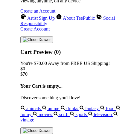
viewing anytime, on any device.
Create an Account
Artist Sign Up
About TeePublic
Social
Responsibility
Create Account
Cart Preview (0)
You're
$70.00
Away from
FREE US Shipping!
$0
$70
Your Cart is empty...
Discover something you'll love!
animals
anime
drinks
fantasy
food
funny
movies
sci-fi
sports
television
vintage