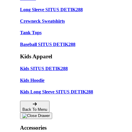
Long Sleeve SITUS DETIK288
Crewneck Sweatshirts
Tank Tops
Baseball SITUS DETIK288
Kids Apparel
Kids SITUS DETIK288
Kids Hoodie
Kids Long Sleeve SITUS DETIK288
Back To Menu
Accessories