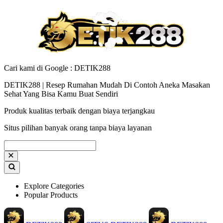
Cari kami di Google : DETIK288
DETIK288 | Resep Rumahan Mudah Di Contoh Aneka Masakan
Sehat Yang Bisa Kamu Buat Sendiri
Produk kualitas terbaik dengan biaya terjangkau
Situs pilihan banyak orang tanpa biaya layanan
Explore Categories
Popular Products