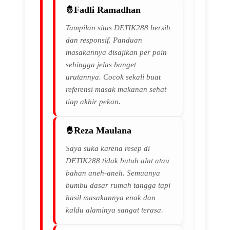
Fadli Ramadhan
Tampilan situs DETIK288 bersih
dan responsif. Panduan
masakannya disajikan per poin
sehingga jelas banget
urutannya. Cocok sekali buat
referensi masak makanan sehat
tiap akhir pekan.
Reza Maulana
Saya suka karena resep di
DETIK288 tidak butuh alat atau
bahan aneh-aneh. Semuanya
bumbu dasar rumah tangga tapi
hasil masakannya enak dan
kaldu alaminya sangat terasa.