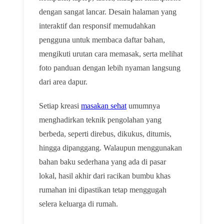
dengan sangat lancar. Desain halaman yang
interaktif dan responsif memudahkan
pengguna untuk membaca daftar bahan,
mengikuti urutan cara memasak, serta melihat
foto panduan dengan lebih nyaman langsung
dari area dapur.
Setiap kreasi
masakan sehat
umumnya
menghadirkan teknik pengolahan yang
berbeda, seperti direbus, dikukus, ditumis,
hingga dipanggang. Walaupun menggunakan
bahan baku sederhana yang ada di pasar
lokal, hasil akhir dari racikan bumbu khas
rumahan ini dipastikan tetap menggugah
selera keluarga di rumah.