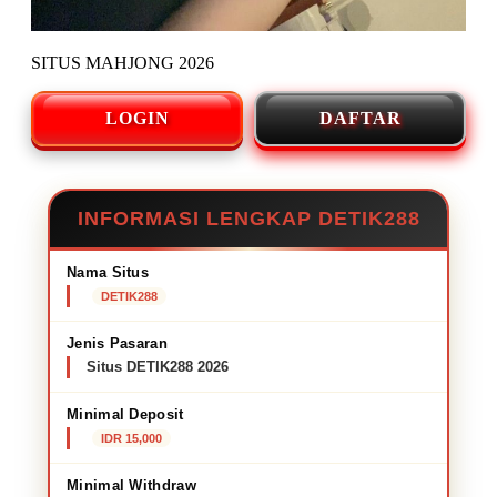
SITUS MAHJONG 2026
LOGIN
DAFTAR
INFORMASI LENGKAP DETIK288
Nama Situs
DETIK288
Jenis Pasaran
Situs DETIK288 2026
Minimal Deposit
IDR 15,000
Minimal Withdraw