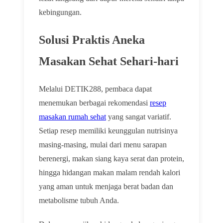
kebingungan.
Solusi Praktis Aneka
Masakan Sehat Sehari-hari
Melalui DETIK288, pembaca dapat
menemukan berbagai rekomendasi
resep
masakan rumah sehat
yang sangat variatif.
Setiap resep memiliki keunggulan nutrisinya
masing-masing, mulai dari menu sarapan
berenergi, makan siang kaya serat dan protein,
hingga hidangan makan malam rendah kalori
yang aman untuk menjaga berat badan dan
metabolisme tubuh Anda.