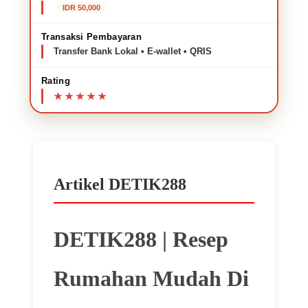
IDR 50,000
Transaksi Pembayaran
Transfer Bank Lokal • E-wallet • QRIS
Rating
Artikel DETIK288
DETIK288 | Resep
Rumahan Mudah Di